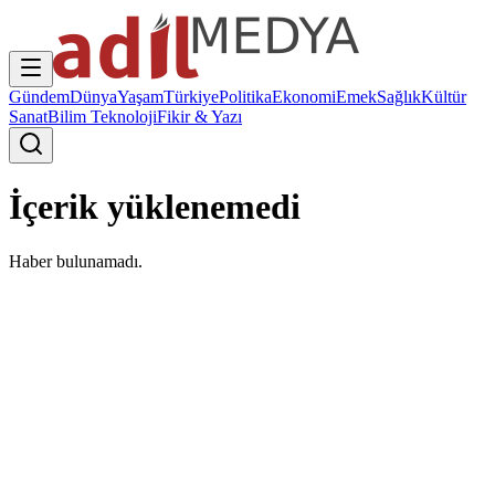
Gündem
Dünya
Yaşam
Türkiye
Politika
Ekonomi
Emek
Sağlık
Kültür
Sanat
Bilim Teknoloji
Fikir & Yazı
İçerik yüklenemedi
Haber bulunamadı.