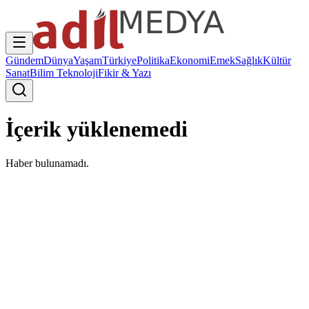
Gündem
Dünya
Yaşam
Türkiye
Politika
Ekonomi
Emek
Sağlık
Kültür
Sanat
Bilim Teknoloji
Fikir & Yazı
İçerik yüklenemedi
Haber bulunamadı.