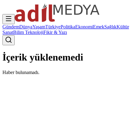
Gündem
Dünya
Yaşam
Türkiye
Politika
Ekonomi
Emek
Sağlık
Kültür
Sanat
Bilim Teknoloji
Fikir & Yazı
İçerik yüklenemedi
Haber bulunamadı.