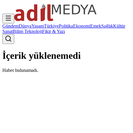
Gündem
Dünya
Yaşam
Türkiye
Politika
Ekonomi
Emek
Sağlık
Kültür
Sanat
Bilim Teknoloji
Fikir & Yazı
İçerik yüklenemedi
Haber bulunamadı.