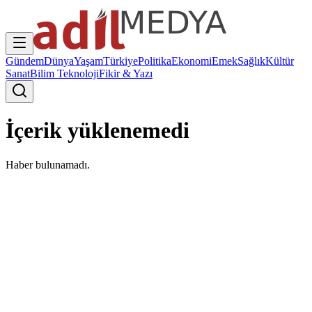
Gündem
Dünya
Yaşam
Türkiye
Politika
Ekonomi
Emek
Sağlık
Kültür
Sanat
Bilim Teknoloji
Fikir & Yazı
İçerik yüklenemedi
Haber bulunamadı.