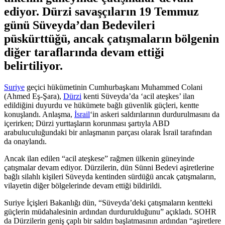
ediyor. Dürzi savaşçıların 19 Temmuz
günü Süveyda’dan Bedevileri
püskürttüğü, ancak çatışmaların bölgenin
diğer taraflarında devam ettiği
belirtiliyor.
Suriye
geçici hükümetinin Cumhurbaşkanı Muhammed Colani
(Ahmed Eş-Şara),
Dürzi
kenti Süveyda’da ‘acil ateşkes’ ilan
edildiğini duyurdu ve hükümete bağlı güvenlik güçleri, kentte
konuşlandı. Anlaşma,
İsrail
‘in askeri saldırılarının durdurulmasını da
içerirken; Dürzi yurttaşların korunması şartıyla ABD
arabuluculuğundaki bir anlaşmanın parçası olarak İsrail tarafından
da onaylandı.
Ancak ilan edilen “acil ateşkese” rağmen ülkenin güneyinde
çatışmalar devam ediyor. Dürzilerin, dün Sünni Bedevi aşiretlerine
bağlı silahlı kişileri Süveyda kentinden sürdüğü ancak çatışmaların,
vilayetin diğer bölgelerinde devam ettiği bildirildi.
Suriye İçişleri Bakanlığı dün, “Süveyda’deki çatışmaların kentteki
güçlerin müdahalesinin ardından durdurulduğunu” açıkladı. SOHR
da Dürzilerin geniş çaplı bir saldırı başlatmasının ardından “aşiretlere