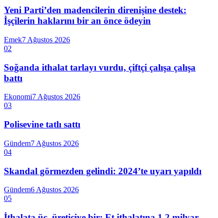
Yeni Parti’den madencilerin direnişine destek:
İşçilerin haklarını bir an önce ödeyin
Emek
7 Ağustos 2026
02
Soğanda ithalat tarlayı vurdu, çiftçi çalışa çalışa
battı
Ekonomi
7 Ağustos 2026
03
Polisevine tatlı sattı
Gündem
7 Ağustos 2026
04
Skandal görmezden gelindi: 2024’te uyarı yapıldı
Gündem
6 Ağustos 2026
05
İthalata üç, üreticiye bir: Et ithalatına 1,2 milyar