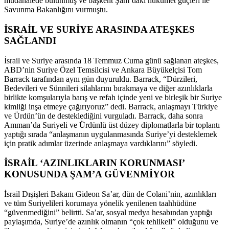
müdahalede bulunmuş ve başkent Şam’daki hükümet güçleri ile
Savunma Bakanlığını vurmuştu.
İSRAİL VE SURİYE ARASINDA ATEŞKES
SAĞLANDI
İsrail ve Suriye arasında 18 Temmuz Cuma günü sağlanan ateşkes,
ABD’nin Suriye Özel Temsilcisi ve Ankara Büyükelçisi Tom
Barrack tarafından aynı gün duyuruldu. Barrack, “Dürzileri,
Bedevileri ve Sünnileri silahlarını bırakmaya ve diğer azınlıklarla
birlikte komşularıyla barış ve refah içinde yeni ve birleşik bir Suriye
kimliği inşa etmeye çağırıyoruz” dedi. Barrack, anlaşmayı Türkiye
ve Ürdün’ün de desteklediğini vurguladı. Barrack, daha sonra
Amman’da Suriyeli ve Ürdünlü üst düzey diplomatlarla bir toplantı
yaptığı sırada “anlaşmanın uygulanmasında Suriye’yi desteklemek
için pratik adımlar üzerinde anlaşmaya vardıklarını” söyledi.
İSRAİL ‘AZINLIKLARIN KORUNMASI’
KONUSUNDA ŞAM’A GÜVENMİYOR
İsrail Dışişleri Bakanı Gideon Sa’ar, dün de Colani’nin, azınlıkları
ve tüm Suriyelileri korumaya yönelik yenilenen taahhüdüne
“güvenmediğini” belirtti. Sa’ar, sosyal medya hesabından yaptığı
paylaşımda, Suriye’de azınlık olmanın “çok tehlikeli” olduğunu ve