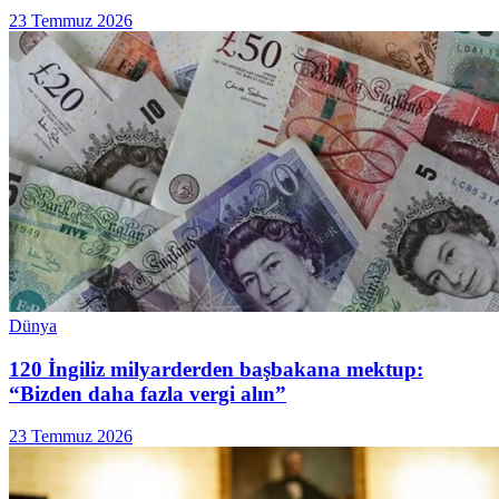
23 Temmuz 2026
Dünya
120 İngiliz milyarderden başbakana mektup:
“Bizden daha fazla vergi alın”
23 Temmuz 2026