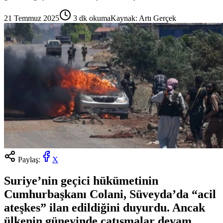
21 Temmuz 2025
3
dk okuma
Kaynak:
Artı Gerçek
Paylaş:
X
Suriye’nin geçici hükümetinin
Cumhurbaşkanı Colani, Süveyda’da “acil
ateşkes” ilan edildiğini duyurdu. Ancak
ülkenin güneyinde çatışmalar devam