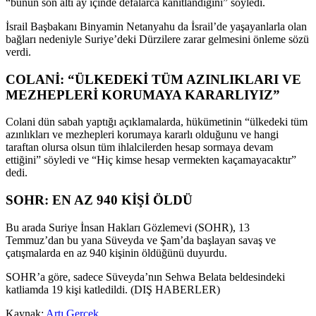
“bunun son altı ay içinde defalarca kanıtlandığını” söyledi.
İsrail Başbakanı Binyamin Netanyahu da İsrail’de yaşayanlarla olan
bağları nedeniyle Suriye’deki Dürzilere zarar gelmesini önleme sözü
verdi.
COLANİ: “ÜLKEDEKİ TÜM AZINLIKLARI VE
MEZHEPLERİ KORUMAYA KARARLIYIZ”
Colani dün sabah yaptığı açıklamalarda, hükümetinin “ülkedeki tüm
azınlıkları ve mezhepleri korumaya kararlı olduğunu ve hangi
taraftan olursa olsun tüm ihlalcilerden hesap sormaya devam
ettiğini” söyledi ve “Hiç kimse hesap vermekten kaçamayacaktır”
dedi.
SOHR: EN AZ 940 KİŞİ ÖLDÜ
Bu arada Suriye İnsan Hakları Gözlemevi (SOHR), 13
Temmuz’dan bu yana Süveyda ve Şam’da başlayan savaş ve
çatışmalarda en az 940 kişinin öldüğünü duyurdu.
SOHR’a göre, sadece Süveyda’nın Sehwa Belata beldesindeki
katliamda 19 kişi katledildi. (DIŞ HABERLER)
Kaynak:
Artı Gerçek