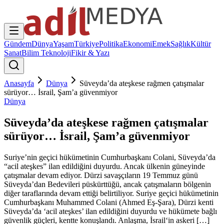
Gündem
Dünya
Yaşam
Türkiye
Politika
Ekonomi
Emek
Sağlık
Kültür
Sanat
Bilim Teknoloji
Fikir & Yazı
Anasayfa
Dünya
Süveyda’da ateşkese rağmen çatışmalar
sürüyor… İsrail, Şam’a güvenmiyor
Dünya
Süveyda’da ateşkese rağmen çatışmalar
sürüyor… İsrail, Şam’a güvenmiyor
Suriye’nin geçici hükümetinin Cumhurbaşkanı Colani, Süveyda’da
“acil ateşkes” ilan edildiğini duyurdu. Ancak ülkenin güneyinde
çatışmalar devam ediyor. Dürzi savaşçıların 19 Temmuz günü
Süveyda’dan Bedevileri püskürttüğü, ancak çatışmaların bölgenin
diğer taraflarında devam ettiği belirtiliyor. Suriye geçici hükümetinin
Cumhurbaşkanı Muhammed Colani (Ahmed Eş-Şara), Dürzi kenti
Süveyda’da ‘acil ateşkes’ ilan edildiğini duyurdu ve hükümete bağlı
güvenlik güçleri, kentte konuşlandı. Anlaşma, İsrail‘in askeri […]