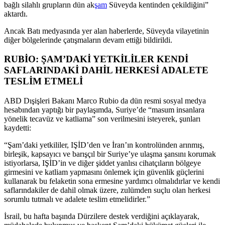
bağlı silahlı grupların dün ak
şam
Süveyda kentinden çekildiğini”
aktardı.
Ancak Batı medyasında yer alan haberlerde, Süveyda vilayetinin
diğer bölgelerinde çatışmaların devam ettiği bildirildi.
RUBİO: ŞAM’DAKİ YETKİLİLER KENDİ
SAFLARINDAKİ DAHİL HERKESİ ADALETE
TESLİM ETMELİ
ABD Dışişleri Bakanı Marco Rubio da dün resmi sosyal medya
hesabından yaptığı bir paylaşımda, Suriye’de “masum insanlara
yönelik tecavüz ve katliama” son verilmesini isteyerek, şunları
kaydetti:
“Şam’daki yetkililer, IŞİD’den ve İran’ın kontrolünden arınmış,
birleşik, kapsayıcı ve barışçıl bir Suriye’ye ulaşma şansını korumak
istiyorlarsa, IŞİD’in ve diğer şiddet yanlısı cihatçıların bölgeye
girmesini ve katliam yapmasını önlemek için güvenlik güçlerini
kullanarak bu felaketin sona ermesine yardımcı olmalıdırlar ve kendi
saflarındakiler de dahil olmak üzere, zulümden suçlu olan herkesi
sorumlu tutmalı ve adalete teslim etmelidirler.”
İsrail, bu hafta başında Dürzilere destek verdiğini açıklayarak,