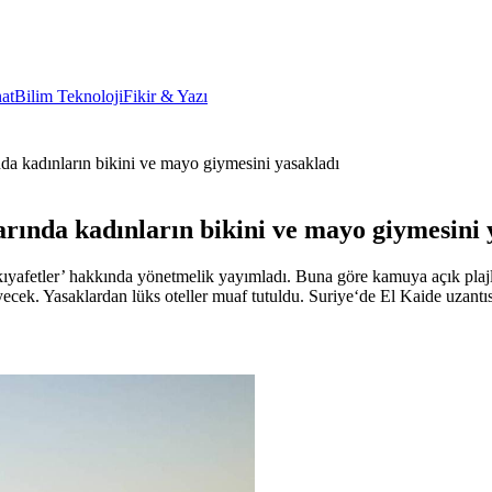
at
Bilim Teknoloji
Fikir & Yazı
nda kadınların bikini ve mayo giymesini yasakladı
arında kadınların bikini ve mayo giymesini 
 kıyafetler’ hakkında yönetmelik yayımladı. Buna göre kamuya açık plajl
ecek. Yasaklardan lüks oteller muaf tutuldu. Suriye‘de El Kaide uzantısı