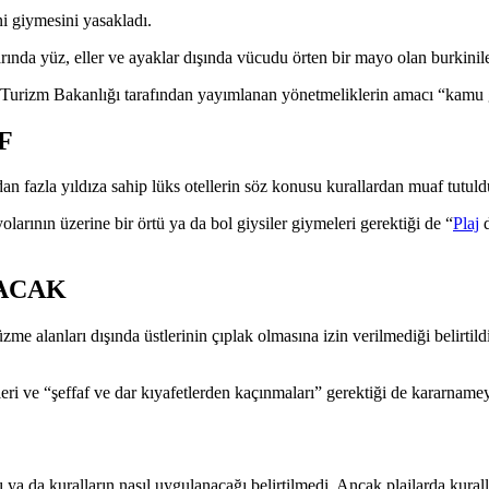
ni giymesini yasakladı.
ında yüz, eller ve ayaklar dışında vücudu örten bir mayo olan burkinile
, Turizm Bakanlığı tarafından yayımlanan yönetmeliklerin amacı “kamu 
F
dan fazla yıldıza sahip lüks otellerin söz konusu kurallardan muaf tutuldu
arının üzerine bir örtü ya da bol giysiler giymeleri gerektiği de “
Plaj
d
ACAK
zme alanları dışında üstlerinin çıplak olmasına izin verilmediği belirti
leri ve “şeffaf ve dar kıyafetlerden kaçınmaları” gerektiği de kararname
ya da kuralların nasıl uygulanacağı belirtilmedi. Ancak plajlarda kura