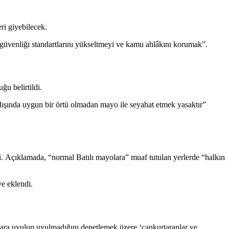
ri giyebilecek.
güvenliği standartlarını yükseltmeyi ve kamu ahlâkını korumak”.
ğu belirtildi.
ışında uygun bir örtü olmadan mayo ile seyahat etmek yasaktır”
ldi. Açıklamada, “normal Batılı mayolara” muaf tutulan yerlerde “halkın
ye eklendi.
llara uyulup uyulmadığını denetlemek üzere ‘cankurtaranlar ve