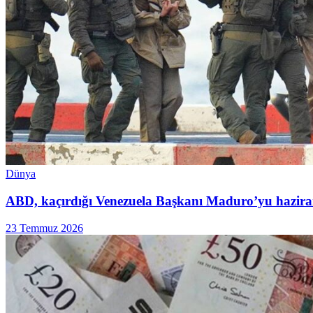
Dünya
ABD, kaçırdığı Venezuela Başkanı Maduro’yu hazira
23 Temmuz 2026