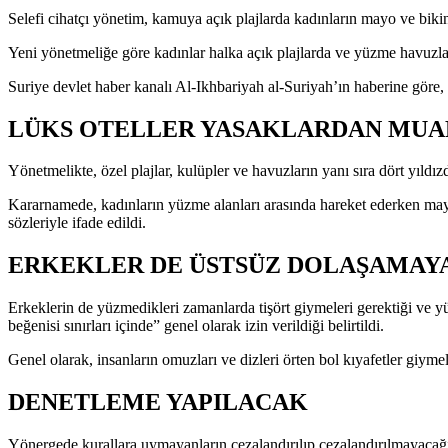
Selefi cihatçı yönetim, kamuya açık plajlarda kadınların mayo ve biki
Yeni yönetmeliğe göre kadınlar halka açık plajlarda ve yüzme havuzlar
Suriye devlet haber kanalı Al-Ikhbariyah al-Suriyah’ın haberine göre
LÜKS OTELLER YASAKLARDAN MUA
Yönetmelikte, özel plajlar, kulüpler ve havuzların yanı sıra dört yıldız
Kararnamede, kadınların yüzme alanları arasında hareket ederken mayol
sözleriyle ifade edildi.
ERKEKLER DE ÜSTSÜZ DOLAŞAMAY
Erkeklerin de yüzmedikleri zamanlarda tişört giymeleri gerektiği ve yü
beğenisi sınırları içinde” genel olarak izin verildiği belirtildi.
Genel olarak, insanların omuzları ve dizleri örten bol kıyafetler giyme
DENETLEME YAPILACAK
Yönergede kurallara uymayanların cezalandırılıp cezalandırılmayacağı 