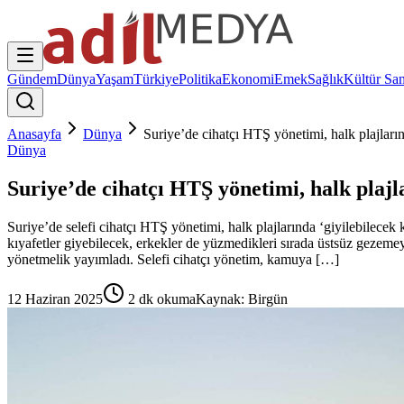
Gündem
Dünya
Yaşam
Türkiye
Politika
Ekonomi
Emek
Sağlık
Kültür San
Anasayfa
Dünya
Suriye’de cihatçı HTŞ yönetimi, halk plajları
Dünya
Suriye’de cihatçı HTŞ yönetimi, halk plajl
Suriye’de selefi cihatçı HTŞ yönetimi, halk plajlarında ‘giyilebilecek
kıyafetler giyebilecek, erkekler de yüzmedikleri sırada üstsüz gezemey
yönetmelik yayımladı. Selefi cihatçı yönetim, kamuya […]
12 Haziran 2025
2
dk okuma
Kaynak:
Birgün