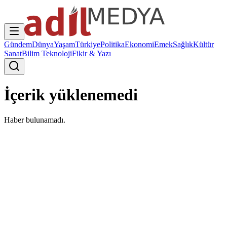
Gündem
Dünya
Yaşam
Türkiye
Politika
Ekonomi
Emek
Sağlık
Kültür
Sanat
Bilim Teknoloji
Fikir & Yazı
İçerik yüklenemedi
Haber bulunamadı.