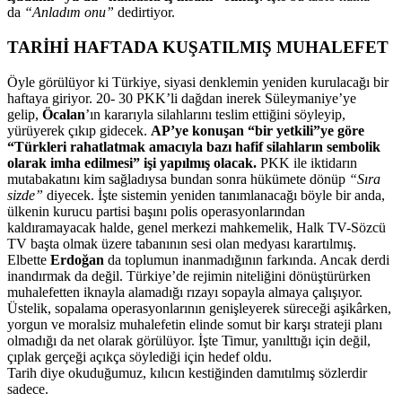
da
“Anladım onu”
dedirtiyor.
TARİHİ HAFTADA KUŞATILMIŞ MUHALEFET
Öyle görülüyor ki Türkiye, siyasi denklemin yeniden kurulacağı bir
haftaya giriyor. 20- 30 PKK’li dağdan inerek Süleymaniye’ye
gelip,
Öcalan
’ın kararıyla silahlarını teslim ettiğini söyleyip,
yürüyerek çıkıp gidecek.
AP’ye konuşan “bir yetkili”ye göre
“Türkleri rahatlatmak amacıyla bazı hafif silahların sembolik
olarak imha edilmesi” işi yapılmış olacak.
PKK ile iktidarın
mutabakatını kim sağladıysa bundan sonra hükümete dönüp
“Sıra
sizde”
diyecek. İşte sistemin yeniden tanımlanacağı böyle bir anda,
ülkenin kurucu partisi başını polis operasyonlarından
kaldıramayacak halde, genel merkezi mahkemelik, Halk TV-Sözcü
TV başta olmak üzere tabanının sesi olan medyası karartılmış.
Elbette
Erdoğan
da toplumun inanmadığının farkında. Ancak derdi
inandırmak da değil. Türkiye’de rejimin niteliğini dönüştürürken
muhalefetten iknayla alamadığı rızayı sopayla almaya çalışıyor.
Üstelik, sopalama operasyonlarının genişleyerek süreceği aşikârken,
yorgun ve moralsiz muhalefetin elinde somut bir karşı strateji planı
olmadığı da net olarak görülüyor. İşte Timur, yanılttığı için değil,
çıplak gerçeği açıkça söylediği için hedef oldu.
Tarih diye okuduğumuz, kılıcın kestiğinden damıtılmış sözlerdir
sadece.