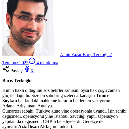
Alıntı Yazarı
Barış Terkoğlu
7
Temmuz 2025
4
dk okuma
Paylaş:
X
Barış Terkoğlu
Kimin haklı olduğunu söz belirler sanırsın, oysa hak çoğu zaman
güç ile dağıtılır. Size bu satırları gazeteci arkadaşım
Timur
Soykan
hakkındaki mahkeme kararını beklerken yazıyorum.
Adana, Adıyaman, Antalya…
Cumartesi sabahı, Türkiye güne yine operasyonla uyandı. İşin sahibi
değişmedi, operasyonu yine İstanbul Savcılığı yaptı. Operasyon
yapılan da değişmedi, CHP’li belediyelerdi. Gerekçe de
aynıydı:
Aziz İhsan Aktaş
’ın ifadeleri.