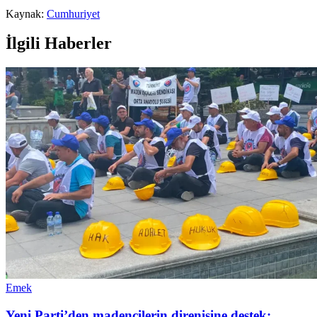
Kaynak:
Cumhuriyet
İlgili Haberler
Emek
Yeni Parti’den madencilerin direnişine destek: