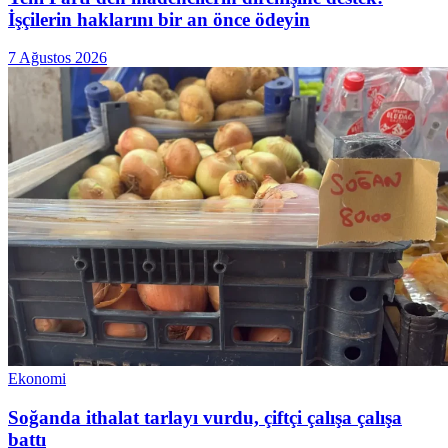
İşçilerin haklarını bir an önce ödeyin
7 Ağustos 2026
Ekonomi
Soğanda ithalat tarlayı vurdu, çiftçi çalışa çalışa
battı