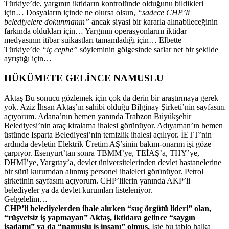
Türkiye’de, yargının iktidarın kontrolünde olduğunu bildikleri
için… Dosyaların içinde ne olursa olsun,
“sadece CHP’li
belediyelere dokunmanın”
ancak siyasi bir kararla alınabileceğinin
farkında oldukları için… Yargının operasyonlarını iktidar
medyasının itibar suikastları tamamladığı için… Elbette
Türkiye’de
“iç cephe”
söyleminin gölgesinde saflar net bir şekilde
ayrıştığı için…
HÜKÜMETE GELİNCE NAMUSLU
Aktaş Bu sonucu gözlemek için çok da derin bir araştırmaya gerek
yok. Aziz İhsan Aktaş’ın sahibi olduğu Bilginay Şirketi’nin sayfasını
açıyorum. Adana’nın hemen yanında Trabzon Büyükşehir
Belediyesi’nin araç kiralama ihalesi görünüyor. Adıyaman’ın hemen
üstünde Isparta Belediyesi’nin temizlik ihalesi açılıyor. İETT’nin
ardında devletin Elektrik Üretim AŞ’sinin bakım-onarım işi göze
çarpıyor. Esenyurt’tan sonra TBMM’ye, TEİAŞ’a, THY’ye,
DHMİ’ye, Yargıtay’a, devlet üniversitelerinden devlet hastanelerine
bir sürü kurumdan alınmış personel ihaleleri görünüyor. Petrol
şirketinin sayfasını açıyorum. CHP’lilerin yanında AKP’li
belediyeler ya da devlet kurumları listeleniyor.
Gelgelelim…
CHP’li belediyelerden ihale alırken “suç örgütü lideri” olan,
“rüşvetsiz iş yapmayan” Aktaş, iktidara gelince “saygın
işadamı” ya da “namuslu iş insanı” olmuş.
İşte bu tablo halka