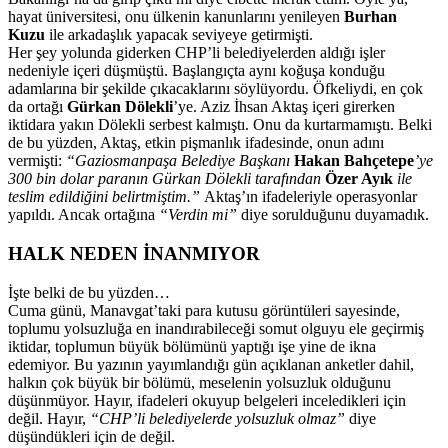
hayat üniversitesi, onu ülkenin kanunlarını yenileyen
Burhan
Kuzu
ile arkadaşlık yapacak seviyeye getirmişti.
Her şey yolunda giderken CHP’li belediyelerden aldığı işler
nedeniyle içeri düşmüştü. Başlangıçta aynı koğuşa konduğu
adamlarına bir şekilde çıkacaklarını söylüyordu. Öfkeliydi, en çok
da ortağı
Gürkan Dölekli
’ye. Aziz İhsan Aktaş içeri girerken
iktidara yakın Dölekli serbest kalmıştı. Onu da kurtarmamıştı. Belki
de bu yüzden, Aktaş, etkin pişmanlık ifadesinde, onun adını
vermişti:
“Gaziosmanpaşa Belediye Başkanı
Hakan Bahçetepe
’ye
300 bin dolar paranın Gürkan Dölekli tarafından
Özer Ayık
ile
teslim edildiğini belirtmiştim.”
Aktaş’ın ifadeleriyle operasyonlar
yapıldı. Ancak ortağına
“Verdin mi”
diye sorulduğunu duyamadık.
HALK NEDEN İNANMIYOR
İşte belki de bu yüzden…
Cuma günü, Manavgat’taki para kutusu görüntüleri sayesinde,
toplumu yolsuzluğa en inandırabileceği somut olguyu ele geçirmiş
iktidar, toplumun büyük bölümünü yaptığı işe yine de ikna
edemiyor. Bu yazının yayımlandığı gün açıklanan anketler dahil,
halkın çok büyük bir bölümü, meselenin yolsuzluk olduğunu
düşünmüyor. Hayır, ifadeleri okuyup belgeleri inceledikleri için
değil. Hayır,
“CHP’li belediyelerde yolsuzluk olmaz”
diye
düşündükleri için de değil.