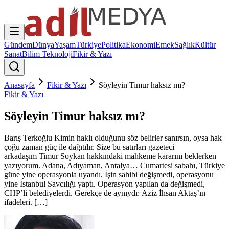
Gündem
Dünya
Yaşam
Türkiye
Politika
Ekonomi
Emek
Sağlık
Kültür
Sanat
Bilim Teknoloji
Fikir & Yazı
Anasayfa
Fikir & Yazı
Söyleyin Timur haksız mı?
Fikir & Yazı
Söyleyin Timur haksız mı?
Barış Terkoğlu Kimin haklı olduğunu söz belirler sanırsın, oysa hak
çoğu zaman güç ile dağıtılır. Size bu satırları gazeteci
arkadaşım Timur Soykan hakkındaki mahkeme kararını beklerken
yazıyorum. Adana, Adıyaman, Antalya… Cumartesi sabahı, Türkiye
güne yine operasyonla uyandı. İşin sahibi değişmedi, operasyonu
yine İstanbul Savcılığı yaptı. Operasyon yapılan da değişmedi,
CHP’li belediyelerdi. Gerekçe de aynıydı: Aziz İhsan Aktaş’ın
ifadeleri. […]