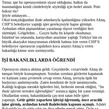
Timur, işte bu operasyonların siyasi olduğunu, halkın da
inanmadığını kendi cümleleriyle söylediği için hedef alındı. Peki
haksız mı?
Şöyle anlatayım…
Okul tostçuluğundan ihale adımlarıyla işadamlığına yükselen Aktaş,
CHP’li belediyeye yaptığı işler gerekçesiyle hapse girmişti.
Ardından etkin pişmanlıktan yararlanıp rüşvet verdiğini ileri
sürmüştü. Gelgelelim… Geçen hafta bu köşede okudunuz.
İstanbul’un ortasında, karayolları arazisine yaptığı Türkiye’nin en
büyük akaryakıt istasyonunun elektrik hattına izin veren CHP’li
belediyeye operasyon yapılırken koca araziyi Aktaş’a veren
bakanlığa kimse soru sormuyordu.
İŞİ BAKANLIKLARDA ÖĞRENDİ
Operasyon olunca aklıma geldi. Geçenlerde, cezaevinde Aktaş ile
tanışan biriyle konuşmuştum. Sorulan sorulara gözlerini kapatarak
ve kafasını yana çevirerek cevap veren Aktaş, tavrıyla tipik bir
burjuvayı andırmıyordu. Zaten kendisini de öyle tanıtmıyordu.
Kaldığı koğuşta meraklı tiplerden biri, herkesin merak ettiğini,
“bu
ihale işlerini nereden öğrendiğini”
sorunca ilginç bir yanıt vermişti.
Okullardan sonra, bakanlıklarda çay-tost satan büfe işleri
yapmıştı.
Getir götür yaparken işleyişi öğrenmiş, önce aracılık
işine girmiş, ardından kendi ihalelerinin kapısını açmıştı.
Adalet
Bakanlığı’na da girip çıktı mı diye elbette merak ettim. Öyle ya,