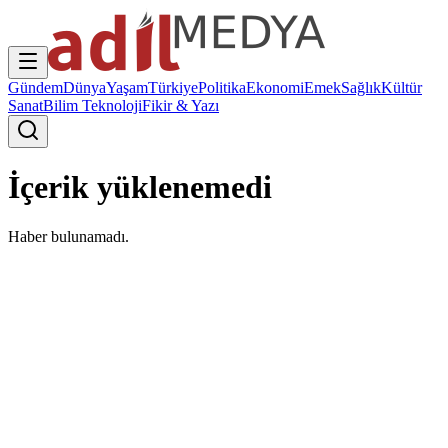
Gündem
Dünya
Yaşam
Türkiye
Politika
Ekonomi
Emek
Sağlık
Kültür
Sanat
Bilim Teknoloji
Fikir & Yazı
İçerik yüklenemedi
Haber bulunamadı.