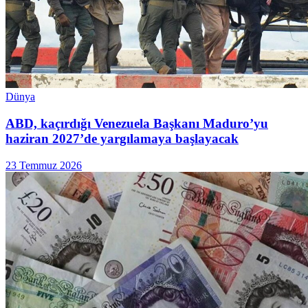
Dünya
ABD, kaçırdığı Venezuela Başkanı Maduro’yu
haziran 2027’de yargılamaya başlayacak
23 Temmuz 2026