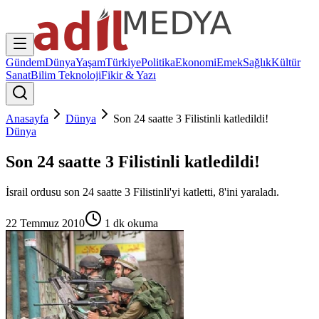
Gündem
Dünya
Yaşam
Türkiye
Politika
Ekonomi
Emek
Sağlık
Kültür
Sanat
Bilim Teknoloji
Fikir & Yazı
Anasayfa
Dünya
Son 24 saatte 3 Filistinli katledildi!
Dünya
Son 24 saatte 3 Filistinli katledildi!
İsrail ordusu son 24 saatte 3 Filistinli'yi katletti, 8'ini yaraladı.
22 Temmuz 2010
1
dk okuma