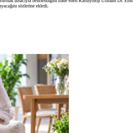
tırmak amacıyla belirlendiğini ifade eden Kardiyoloji Uzmanı Dr. Eni
yacağını sözlerine ekledi.