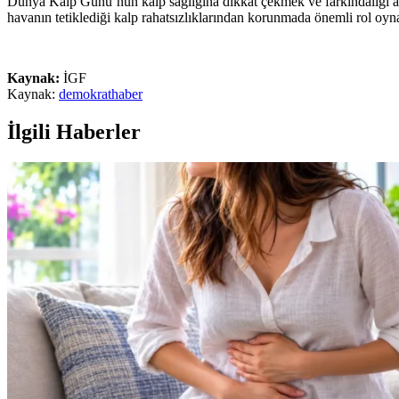
Dünya Kalp Günü’nün kalp sağlığına dikkat çekmek ve farkındalığı ar
havanın tetiklediği kalp rahatsızlıklarından korunmada önemli rol oyna
Kaynak:
İGF
Kaynak:
demokrathaber
İlgili Haberler