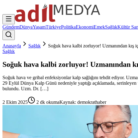
Gündem
Dünya
Yaşam
Türkiye
Politika
Ekonomi
Emek
Sağlık
Kültür San
Anasayfa
Sağlık
Soğuk hava kalbi zorluyor! Uzmanından kış iç
Sağlık
Soğuk hava kalbi zorluyor! Uzmanından kış
Soğuk hava ve gribal enfeksiyonlar kalp sağlığını tehdit ediyor. Uzm
29 Eylül Dünya Kalp Günü nedeniyle yaptığı açıklamada, serinleyen ve
bulundu. Uzm. Dr. […]
2 Ekim 2025
2
dk okuma
Kaynak:
demokrathaber