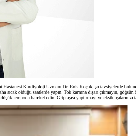
at Hastanesi Kardiyoloji Uzmanı Dr. Enis Koçak, şu tavsiyelerde bulundu
 daha sıcak olduğu saatlerde yapın. Tok karnına dışarı çıkmayın, göğsü
k düşük tempoda hareket edin. Grip aşısı yaptırmayı ve eksik aşılarınız