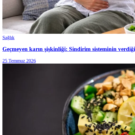
Sağlık
Geçmeyen karın şişkinliği: Sindirim sisteminin verdiği
25 Temmuz 2026