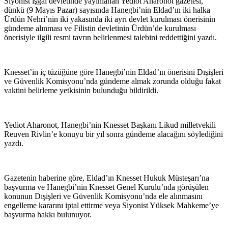
Siyonist işgal devletinde yayınlanan Yediot Aharonot gazetesi,
dünkü (9 Mayıs Pazar) sayısında Hanegbi’nin Eldad’ın iki halka
Ürdün Nehri’nin iki yakasında iki ayrı devlet kurulması önerisinin
gündeme alınması ve Filistin devletinin Ürdün’de kurulması
önerisiyle ilgili resmi tavrın belirlenmesi talebini reddettiğini yazdı.
Knesset’in iç tüzüğüne göre Hanegbi’nin Eldad’ın önerisini Dışişleri
ve Güvenlik Komisyonu’nda gündeme almak zorunda olduğu fakat
vaktini belirleme yetkisinin bulunduğu bildirildi.
Yediot Aharonot, Hanegbi’nin Knesset Başkanı Likud milletvekili
Reuven Rivlin’e konuyu bir yıl sonra gündeme alacağını söylediğini
yazdı.
Gazetenin haberine göre, Eldad’ın Knesset Hukuk Müsteşarı’na
başvurma ve Hanegbi’nin Knesset Genel Kurulu’nda görüşülen
konunun Dışişleri ve Güvenlik Komisyonu’nda ele alınmasını
engelleme kararını iptal ettirme veya Siyonist Yüksek Mahkeme’ye
başvurma hakkı bulunuyor.