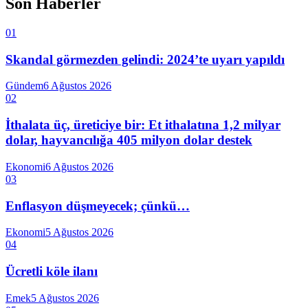
Son Haberler
01
Skandal görmezden gelindi: 2024’te uyarı yapıldı
Gündem
6 Ağustos 2026
02
İthalata üç, üreticiye bir: Et ithalatına 1,2 milyar
dolar, hayvancılığa 405 milyon dolar destek
Ekonomi
6 Ağustos 2026
03
Enflasyon düşmeyecek; çünkü…
Ekonomi
5 Ağustos 2026
04
Ücretli köle ilanı
Emek
5 Ağustos 2026