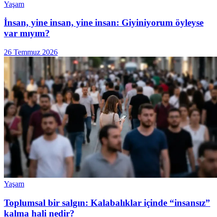
Yaşam
İnsan, yine insan, yine insan: Giyiniyorum öyleyse
var mıyım?
26 Temmuz 2026
Yaşam
Toplumsal bir salgın: Kalabalıklar içinde “insansız”
kalma hali nedir?