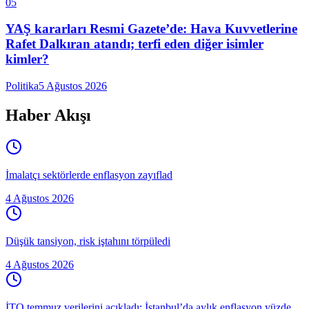
05
YAŞ kararları Resmi Gazete’de: Hava Kuvvetlerine
Rafet Dalkıran atandı; terfi eden diğer isimler
kimler?
Politika
5 Ağustos 2026
Haber Akışı
İmalatçı sektörlerde enflasyon zayıflad
4 Ağustos 2026
Düşük tansiyon, risk iştahını törpüledi
4 Ağustos 2026
İTO temmuz verilerini açıkladı: İstanbul’da aylık enflasyon yüzde