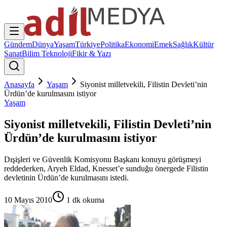
Gündem
Dünya
Yaşam
Türkiye
Politika
Ekonomi
Emek
Sağlık
Kültür
Sanat
Bilim Teknoloji
Fikir & Yazı
Anasayfa
Yaşam
Siyonist milletvekili, Filistin Devleti’nin
Ürdün’de kurulmasını istiyor
Yaşam
Siyonist milletvekili, Filistin Devleti’nin
Ürdün’de kurulmasını istiyor
Dışişleri ve Güvenlik Komisyonu Başkanı konuyu görüşmeyi
reddederken, Aryeh Eldad, Knesset’e sunduğu önergede Filistin
devletinin Ürdün’de kurulmasını istedi.
10 Mayıs 2010
1
dk okuma