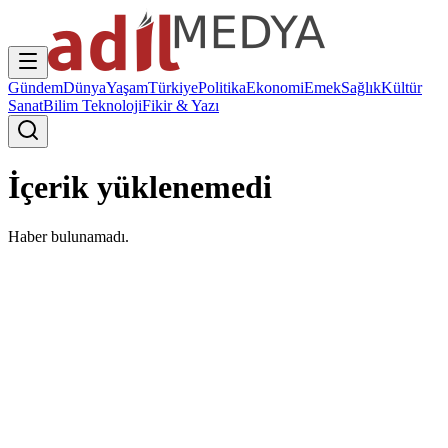
Gündem
Dünya
Yaşam
Türkiye
Politika
Ekonomi
Emek
Sağlık
Kültür
Sanat
Bilim Teknoloji
Fikir & Yazı
İçerik yüklenemedi
Haber bulunamadı.