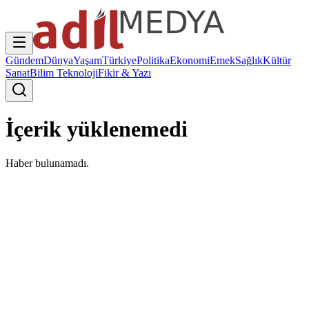
Gündem
Dünya
Yaşam
Türkiye
Politika
Ekonomi
Emek
Sağlık
Kültür
Sanat
Bilim Teknoloji
Fikir & Yazı
İçerik yüklenemedi
Haber bulunamadı.