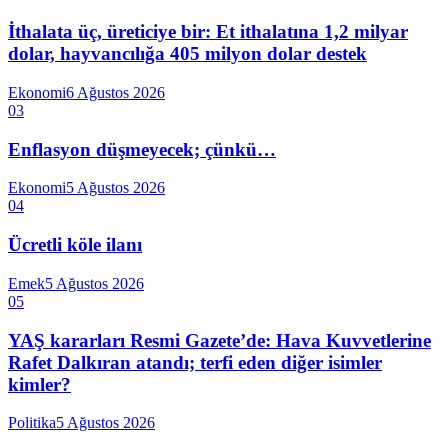
İthalata üç, üreticiye bir: Et ithalatına 1,2 milyar
dolar, hayvancılığa 405 milyon dolar destek
Ekonomi
6 Ağustos 2026
03
Enflasyon düşmeyecek; çünkü…
Ekonomi
5 Ağustos 2026
04
Ücretli köle ilanı
Emek
5 Ağustos 2026
05
YAŞ kararları Resmi Gazete’de: Hava Kuvvetlerine
Rafet Dalkıran atandı; terfi eden diğer isimler
kimler?
Politika
5 Ağustos 2026