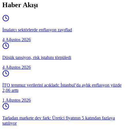
Haber Akışı
İmalatçı sektörlerde enflasyon zayıflad
4 Ağustos 2026
Düşük tansiyon, risk iştahını törpüledi
4 Ağustos 2026
İTO temmuz verilerini açıkladı: İstanbul’da aylık enflasyon yüzde
2,06 arttı
1 Ağustos 2026
Tarladan markete dev fark: Üretici fiyatının 5 katından fazlaya
satılıyor