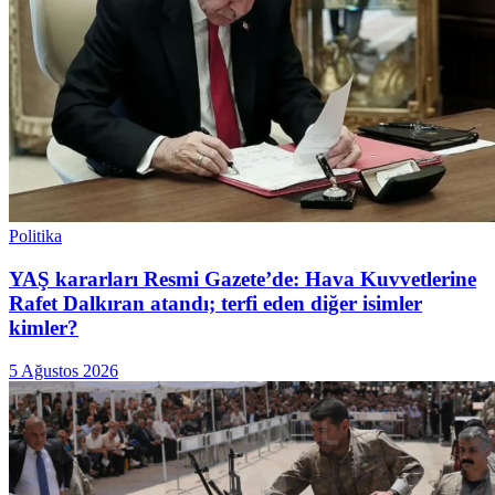
Politika
YAŞ kararları Resmi Gazete’de: Hava Kuvvetlerine
Rafet Dalkıran atandı; terfi eden diğer isimler
kimler?
5 Ağustos 2026