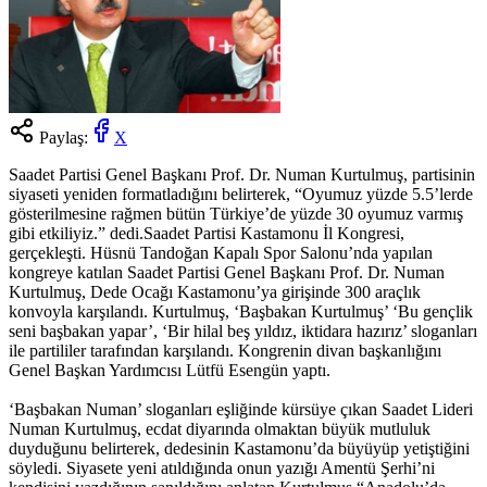
Paylaş:
X
Saadet Partisi Genel Başkanı Prof. Dr. Numan Kurtulmuş, partisinin
siyaseti yeniden formatladığını belirterek, “Oyumuz yüzde 5.5’lerde
gösterilmesine rağmen bütün Türkiye’de yüzde 30 oyumuz varmış
gibi etkiliyiz.” dedi.Saadet Partisi Kastamonu İl Kongresi,
gerçekleşti. Hüsnü Tandoğan Kapalı Spor Salonu’nda yapılan
kongreye katılan Saadet Partisi Genel Başkanı Prof. Dr. Numan
Kurtulmuş, Dede Ocağı Kastamonu’ya girişinde 300 araçlık
konvoyla karşılandı. Kurtulmuş, ‘Başbakan Kurtulmuş’ ‘Bu gençlik
seni başbakan yapar’, ‘Bir hilal beş yıldız, iktidara hazırız’ sloganları
ile partililer tarafından karşılandı. Kongrenin divan başkanlığını
Genel Başkan Yardımcısı Lütfü Esengün yaptı.
‘Başbakan Numan’ sloganları eşliğinde kürsüye çıkan Saadet Lideri
Numan Kurtulmuş, ecdat diyarında olmaktan büyük mutluluk
duyduğunu belirterek, dedesinin Kastamonu’da büyüyüp yetiştiğini
söyledi. Siyasete yeni atıldığında onun yazığı Amentü Şerhi’ni