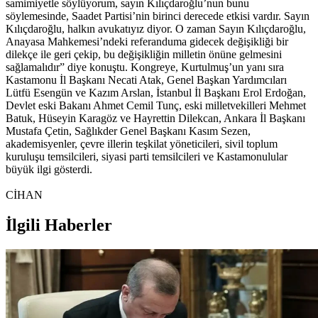
samimiyetle söylüyorum, sayın Kılıçdaroğlu’nun bunu
söylemesinde, Saadet Partisi’nin birinci derecede etkisi vardır. Sayın
Kılıçdaroğlu, halkın avukatıyız diyor. O zaman Sayın Kılıçdaroğlu,
Anayasa Mahkemesi’ndeki referanduma gidecek değişikliği bir
dilekçe ile geri çekip, bu değişikliğin milletin önüne gelmesini
sağlamalıdır” diye konuştu. Kongreye, Kurtulmuş’un yanı sıra
Kastamonu İl Başkanı Necati Atak, Genel Başkan Yardımcıları
Lütfü Esengün ve Kazım Arslan, İstanbul İl Başkanı Erol Erdoğan,
Devlet eski Bakanı Ahmet Cemil Tunç, eski milletvekilleri Mehmet
Batuk, Hüseyin Karagöz ve Hayrettin Dilekcan, Ankara İl Başkanı
Mustafa Çetin, Sağlıkder Genel Başkanı Kasım Sezen,
akademisyenler, çevre illerin teşkilat yöneticileri, sivil toplum
kuruluşu temsilcileri, siyasi parti temsilcileri ve Kastamonulular
büyük ilgi gösterdi.
CİHAN
İlgili Haberler