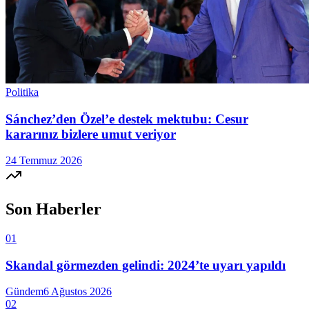
Politika
Sánchez’den Özel’e destek mektubu: Cesur
kararınız bizlere umut veriyor
24 Temmuz 2026
Son Haberler
01
Skandal görmezden gelindi: 2024’te uyarı yapıldı
Gündem
6 Ağustos 2026
02