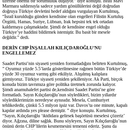
üzerine önemli bir sorumluluk düşüyor.” diye konuştu. İsrail Mavi
Marmara saldırısıyla sadece yardım gönüllülerini değil doğrudan
doğruya Türkiye devletini hedef aldığını vurgulayan Kurtulmuş,
“İsrail kurulduğu günden kendisine olan engelleri Filistin Kurtuluş
Örgütü, Hamas, Suriye, Lübnan, Irak hepsini tek tek ortadan
kaldırmaya çalışmaktadır. Şimdi de kendisine engel olduğu
Türkiye’ye haddini bildirmek istemiştir. Bu basit bir mesele
değildir.” dedi.
DERİN CHP İNŞALLAH KILIÇDAROĞLU’NU
ENGELLEMEZ
Saadet Partisi’nin siyaseti yeniden formatladığını belirten Kurtulmuş,
” Oyumuz yüzde 5.5’larda gösterilmesine rağmen bütün Türkiye’de
yüzde 30 oyumuz varmış gibi etkiliyiz. Alışılmış kalıplara
girmiyoruz. Türkiye siyaseti yeniden şekilleniyor. Ak Parti, birçok
konuda bizim tavrımıza göre politika üretmek zorunda kalıyor.
Şimdi anamuhalefet partisi de,kendisini Saadet Partisi’ne göre
formatladı. Sayın Kılıçdaroğlu’nun söyledikleri, bizim yıllardır
söylediklerimizin neredeyse aynısıdır. Mesela, Cumhuriyet
tehlikededir, çünkü 5.5 milyon işsiz var. Davos’ta one minute, kapalı
kapılar ardında yes please demiştir. ” diye konuştu. Kurtulmuş,
“Sayın, Kılıçdaroğlu ‘iktdidara gelirsek başörtüsü meselesi çözeriz’
diyor. Ağzına, diline sağlık. Bunu söyleyen, Sayın Kılıçdaroğlu’nun
önünü derin CHP’lilerin kesmemesini temenni ederiz. Şunu da