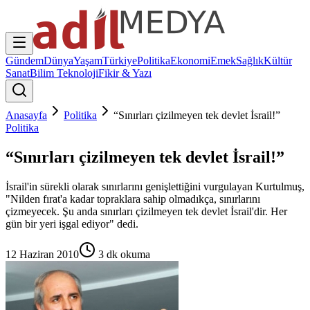
Gündem
Dünya
Yaşam
Türkiye
Politika
Ekonomi
Emek
Sağlık
Kültür
Sanat
Bilim Teknoloji
Fikir & Yazı
Anasayfa
Politika
“Sınırları çizilmeyen tek devlet İsrail!”
Politika
“Sınırları çizilmeyen tek devlet İsrail!”
İsrail'in sürekli olarak sınırlarını genişlettiğini vurgulayan Kurtulmuş,
"Nilden fırat'a kadar topraklara sahip olmadıkça, sınırlarını
çizmeyecek. Şu anda sınırları çizilmeyen tek devlet İsrail'dir. Her
gün bir yeri işgal ediyor" dedi.
12 Haziran 2010
3
dk okuma