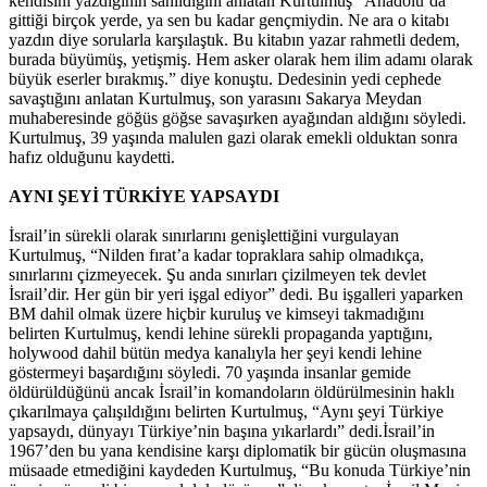
kendisini yazdığının sanıldığını anlatan Kurtulmuş “Anadolu’da
gittiği birçok yerde, ya sen bu kadar gençmiydin. Ne ara o kitabı
yazdın diye sorularla karşılaştık. Bu kitabın yazar rahmetli dedem,
burada büyümüş, yetişmiş. Hem asker olarak hem ilim adamı olarak
büyük eserler bırakmış.” diye konuştu. Dedesinin yedi cephede
savaştığını anlatan Kurtulmuş, son yarasını Sakarya Meydan
muhaberesinde göğüs göğse savaşırken ayağından aldığını söyledi.
Kurtulmuş, 39 yaşında malulen gazi olarak emekli olduktan sonra
hafız olduğunu kaydetti.
AYNI ŞEYİ TÜRKİYE YAPSAYDI
İsrail’in sürekli olarak sınırlarını genişlettiğini vurgulayan
Kurtulmuş, “Nilden fırat’a kadar topraklara sahip olmadıkça,
sınırlarını çizmeyecek. Şu anda sınırları çizilmeyen tek devlet
İsrail’dir. Her gün bir yeri işgal ediyor” dedi. Bu işgalleri yaparken
BM dahil olmak üzere hiçbir kuruluş ve kimseyi takmadığını
belirten Kurtulmuş, kendi lehine sürekli propaganda yaptığını,
holywood dahil bütün medya kanalıyla her şeyi kendi lehine
göstermeyi başardığını söyledi. 70 yaşında insanlar gemide
öldürüldüğünü ancak İsrail’in komandoların öldürülmesinin haklı
çıkarılmaya çalışıldığını belirten Kurtulmuş, “Aynı şeyi Türkiye
yapsaydı, dünyayı Türkiye’nin başına yıkarlardı” dedi.İsrail’in
1967’den bu yana kendisine karşı diplomatik bir gücün oluşmasına
müsaade etmediğini kaydeden Kurtulmuş, “Bu konuda Türkiye’nin