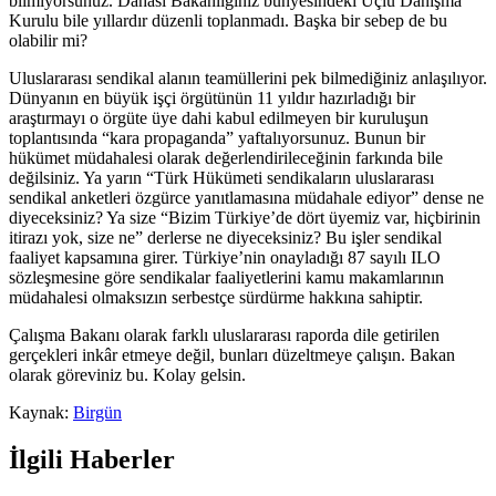
bilmiyorsunuz. Dahası Bakanlığınız bünyesindeki Üçlü Danışma
Kurulu bile yıllardır düzenli toplanmadı. Başka bir sebep de bu
olabilir mi?
Uluslararası sendikal alanın teamüllerini pek bilmediğiniz anlaşılıyor.
Dünyanın en büyük işçi örgütünün 11 yıldır hazırladığı bir
araştırmayı o örgüte üye dahi kabul edilmeyen bir kuruluşun
toplantısında “kara propaganda” yaftalıyorsunuz. Bunun bir
hükümet müdahalesi olarak değerlendirileceğinin farkında bile
değilsiniz. Ya yarın “Türk Hükümeti sendikaların uluslararası
sendikal anketleri özgürce yanıtlamasına müdahale ediyor” dense ne
diyeceksiniz? Ya size “Bizim Türkiye’de dört üyemiz var, hiçbirinin
itirazı yok, size ne” derlerse ne diyeceksiniz? Bu işler sendikal
faaliyet kapsamına girer. Türkiye’nin onayladığı 87 sayılı ILO
sözleşmesine göre sendikalar faaliyetlerini kamu makamlarının
müdahalesi olmaksızın serbestçe sürdürme hakkına sahiptir.
Çalışma Bakanı olarak farklı uluslararası raporda dile getirilen
gerçekleri inkâr etmeye değil, bunları düzeltmeye çalışın. Bakan
olarak göreviniz bu. Kolay gelsin.
Kaynak:
Birgün
İlgili Haberler