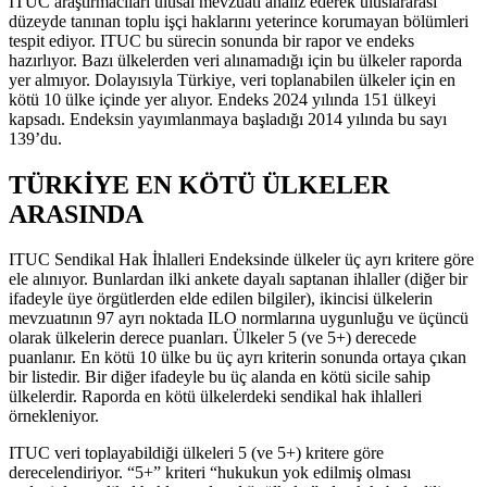
ITUC araştırmacıları ulusal mevzuatı analiz ederek uluslararası
düzeyde tanınan toplu işçi haklarını yeterince korumayan bölümleri
tespit ediyor. ITUC bu sürecin sonunda bir rapor ve endeks
hazırlıyor. Bazı ülkelerden veri alınamadığı için bu ülkeler raporda
yer almıyor. Dolayısıyla Türkiye, veri toplanabilen ülkeler için en
kötü 10 ülke içinde yer alıyor. Endeks 2024 yılında 151 ülkeyi
kapsadı. Endeksin yayımlanmaya başladığı 2014 yılında bu sayı
139’du.
TÜRKİYE EN KÖTÜ ÜLKELER
ARASINDA
ITUC Sendikal Hak İhlalleri Endeksinde ülkeler üç ayrı kritere göre
ele alınıyor. Bunlardan ilki ankete dayalı saptanan ihlaller (diğer bir
ifadeyle üye örgütlerden elde edilen bilgiler), ikincisi ülkelerin
mevzuatının 97 ayrı noktada ILO normlarına uygunluğu ve üçüncü
olarak ülkelerin derece puanları. Ülkeler 5 (ve 5+) derecede
puanlanır. En kötü 10 ülke bu üç ayrı kriterin sonunda ortaya çıkan
bir listedir. Bir diğer ifadeyle bu üç alanda en kötü sicile sahip
ülkelerdir. Raporda en kötü ülkelerdeki sendikal hak ihlalleri
örnekleniyor.
ITUC veri toplayabildiği ülkeleri 5 (ve 5+) kritere göre
derecelendiriyor. “5+” kriteri “hukukun yok edilmiş olması