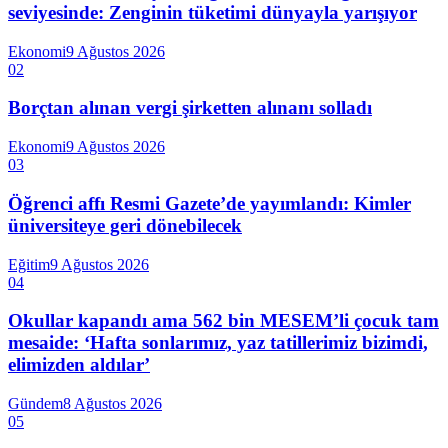
seviyesinde: Zenginin tüketimi dünyayla yarışıyor
Ekonomi
9 Ağustos 2026
02
Borçtan alınan vergi şirketten alınanı solladı
Ekonomi
9 Ağustos 2026
03
Öğrenci affı Resmi Gazete’de yayımlandı: Kimler
üniversiteye geri dönebilecek
Eğitim
9 Ağustos 2026
04
Okullar kapandı ama 562 bin MESEM’li çocuk tam
mesaide: ‘Hafta sonlarımız, yaz tatillerimiz bizimdi,
elimizden aldılar’
Gündem
8 Ağustos 2026
05