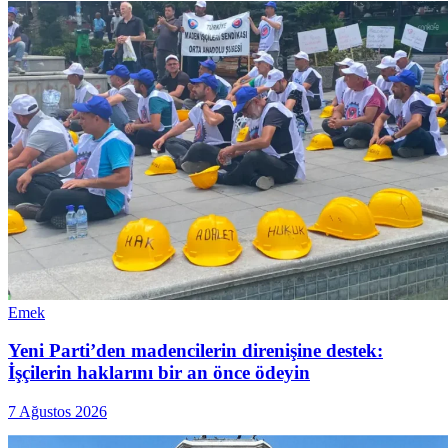
Emek
Yeni Parti’den madencilerin direnişine destek:
İşçilerin haklarını bir an önce ödeyin
7 Ağustos 2026