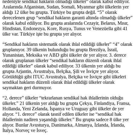
nedeniyle sendikal hakların olmadığı ülkeler” olarak kabul ediliyor.
Aralarında Afganistan, Sudan, Somali, Myanmar gibi ülkelerin yer
aldığı 12 ülke bu grupta. Türkiye bu grupta değil. “5” olarak
derecelenen grup “sendikal hakların garanti altında olmadığı ülkeler”
olarak kabul ediliyor. Bu grupta aralarında Cezayir, Belarus, Mısır,
Hindistan, Endonezya, Kore, Rusya, Tunus ve Venezüella gibi 41
ülke var. Türkiye işte bu grupta yer alıyor.
“Sendikal hakların sistematik olarak ihlal edildiği ülkeler” “4” olarak
gruplanıyor. 39 ülkenin bulunduğu bu grupta Brezilya, İsrail,
Yunanistan, Meksika ve ABD gibi ülkeler de yer alıyor. 3. derece
olarak gruplanan ülkeler “sendikal hakların düzenli olarak ihlal
edildiği ülkeler” olarak kabul ediliyor. 33 ülkenin yer aldığı bu
grupta Arjantin, Avustralya, Belçika, Şili ve İsviçre yer alıyor.
Görüldüğü gibi ITUC Avustralya, Belçika ve İsviçre gibi ülkeleri
sendikal hakların düzenli olarak ihlal edildiği ülkeler olarak
saymaktan geri durmuyor.
“2. derece” ülkeler “tekrarlanan sendikal hak ihlallerinin olduğu
ülkeler.” 21 ülkenin yer aldığı bu grupta Çekya, Finlandiya, Fransa,
Hollanda, Yeni Zelanda, İspanya ve Uruguay gibi ülkeler de yer
alıyor. “1. derece” olarak tasnif edilen ülkeler ise “sendikal hak
ihlallerinin nadiren yaşandığı ülkeler.” Bu grupta sadece 8 ülke yer
alıyor. Bunlar Avusturya, Danimarka, Almanya, İzlanda, İrlanda,
İtalya, Norveç ve İsveç.