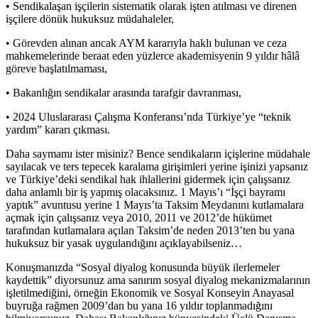
• Sendikalaşan işçilerin sistematik olarak işten atılması ve direnen
işçilere dönük hukuksuz müdahaleler,
• Görevden alınan ancak AYM kararıyla haklı bulunan ve ceza
mahkemelerinde beraat eden yüzlerce akademisyenin 9 yıldır hâlâ
göreve başlatılmaması,
• Bakanlığın sendikalar arasında tarafgir davranması,
• 2024 Uluslararası Çalışma Konferansı’nda Türkiye’ye “teknik
yardım” kararı çıkması.
Daha saymamı ister misiniz? Bence sendikaların içişlerine müdahale
sayılacak ve ters tepecek karalama girişimleri yerine işinizi yapsanız
ve Türkiye’deki sendikal hak ihlallerini gidermek için çalışsanız
daha anlamlı bir iş yapmış olacaksınız. 1 Mayıs’ı “İşçi bayramı
yaptık” avuntusu yerine 1 Mayıs’ta Taksim Meydanını kutlamalara
açmak için çalışsanız veya 2010, 2011 ve 2012’de hükümet
tarafından kutlamalara açılan Taksim’de neden 2013’ten bu yana
hukuksuz bir yasak uygulandığını açıklayabilseniz…
Konuşmanızda “Sosyal diyalog konusunda büyük ilerlemeler
kaydettik” diyorsunuz ama sanırım sosyal diyalog mekanizmalarının
işletilmediğini, örneğin Ekonomik ve Sosyal Konseyin Anayasal
buyruğa rağmen 2009’dan bu yana 16 yıldır toplanmadığını