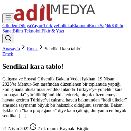
Gündem
Dünya
Yaşam
Türkiye
Politika
Ekonomi
Emek
Sağlık
Kültür
Sanat
Bilim Teknoloji
Fikir & Yazı
Anasayfa
Emek
Sendikal kara tablo!
Emek
Sendikal kara tablo!
Çalışma ve Sosyal Güvenlik Bakanı Vedat Işıkhan, 19 Nisan
2025’te Memur-Sen tarafından düzenlenen bir toplantıda yaptığı
konuşmada uluslararası sendikal alanda Türkiye’ye yönelik “kara
propaganda” yürütüldüğünü iddia ederek, birçok düzenlemeyi
hayata geçiren Türkiye’yi çalışma hayatı bakımından “kötü ülkeler”
arasında saymanın büyük bir haksızlık olduğunu savundu. Bakan
Işıkhan’ın “kara propaganda” diye kara çaldığı, dünyanın en büyük
sendikal […]
21 Nisan 2025
7
dk okuma
Kaynak:
Birgün