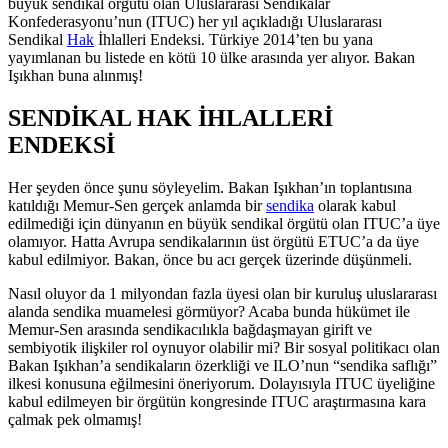
büyük sendikal örgütü olan Uluslararası Sendikalar
Konfederasyonu’nun (ITUC) her yıl açıkladığı Uluslararası
Sendikal
Hak
İhlalleri Endeksi. Türkiye 2014’ten bu yana
yayımlanan bu listede en kötü 10 ülke arasında yer alıyor. Bakan
Işıkhan buna alınmış!
SENDİKAL HAK İHLALLERİ
ENDEKSİ
Her şeyden önce şunu söyleyelim. Bakan Işıkhan’ın toplantısına
katıldığı Memur-Sen gerçek anlamda bir
sendika
olarak kabul
edilmediği için dünyanın en büyük sendikal örgütü olan ITUC’a üye
olamıyor. Hatta Avrupa sendikalarının üst örgütü ETUC’a da üye
kabul edilmiyor. Bakan, önce bu acı gerçek üzerinde düşünmeli.
Nasıl oluyor da 1 milyondan fazla üyesi olan bir kuruluş uluslararası
alanda sendika muamelesi görmüyor? Acaba bunda hükümet ile
Memur-Sen arasında sendikacılıkla bağdaşmayan girift ve
sembiyotik ilişkiler rol oynuyor olabilir mi? Bir sosyal politikacı olan
Bakan Işıkhan’a sendikaların özerkliği ve ILO’nun “sendika saflığı”
ilkesi konusuna eğilmesini öneriyorum. Dolayısıyla ITUC üyeliğine
kabul edilmeyen bir örgütün kongresinde ITUC araştırmasına kara
çalmak pek olmamış!