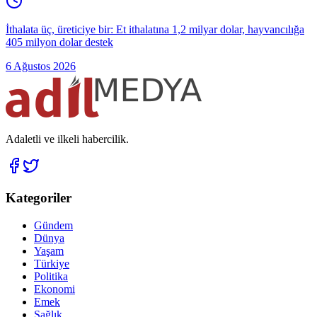
İthalata üç, üreticiye bir: Et ithalatına 1,2 milyar dolar, hayvancılığa
405 milyon dolar destek
6 Ağustos 2026
Adaletli ve ilkeli habercilik.
Kategoriler
Gündem
Dünya
Yaşam
Türkiye
Politika
Ekonomi
Emek
Sağlık