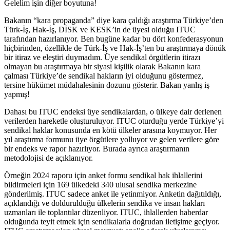
Gelelim işin diğer boyutuna!
Bakanın “kara propaganda” diye kara çaldığı araştırma Türkiye’den
Türk-İş, Hak-İş, DİSK ve KESK’in de üyesi olduğu ITUC
tarafından hazırlanıyor. Ben bugüne kadar bu dört konfederasyonun
hiçbirinden, özellikle de Türk-İş ve Hak-İş’ten bu araştırmaya dönük
bir itiraz ve eleştiri duymadım. Üye sendikal örgütlerin itirazı
olmayan bu araştırmaya bir siyasi kişilik olarak Bakanın kara
çalması Türkiye’de sendikal hakların iyi olduğunu göstermez,
tersine hükümet müdahalesinin dozunu gösterir. Bakan yanlış iş
yapmış!
Dahası bu ITUC endeksi üye sendikalardan, o ülkeye dair derlenen
verilerden hareketle oluşturuluyor. ITUC oturduğu yerde Türkiye’yi
sendikal haklar konusunda en kötü ülkeler arasına koymuyor. Her
yıl araştırma formunu üye örgütlere yolluyor ve gelen verilere göre
bir endeks ve rapor hazırlıyor. Burada ayrıca araştırmanın
metodolojisi de açıklanıyor.
Örneğin 2024 raporu için anket formu sendikal hak ihlallerini
bildirmeleri için 169 ülkedeki 340 ulusal sendika merkezine
gönderilmiş. ITUC sadece anket ile yetinmiyor. Anketin dağıtıldığı,
açıklandığı ve doldurulduğu ülkelerin sendika ve insan hakları
uzmanları ile toplantılar düzenliyor. ITUC, ihlallerden haberdar
olduğunda teyit etmek için sendikalarla doğrudan iletişime geçiyor.