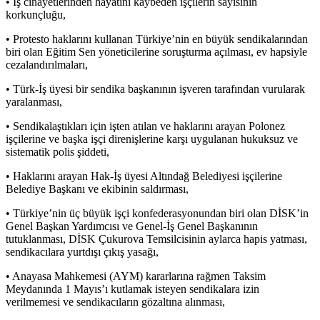
• İş cinayetlerinden hayatını kaybeden işçilerin sayısının
korkunçluğu,
• Protesto haklarını kullanan Türkiye’nin en büyük sendikalarından
biri olan Eğitim Sen yöneticilerine soruşturma açılması, ev hapsiyle
cezalandırılmaları,
• Türk-İş üyesi bir sendika başkanının işveren tarafından vurularak
yaralanması,
• Sendikalaştıkları için işten atılan ve haklarını arayan Polonez
işçilerine ve başka işçi direnişlerine karşı uygulanan hukuksuz ve
sistematik polis şiddeti,
• Haklarını arayan Hak-İş üyesi Altındağ Belediyesi işçilerine
Belediye Başkanı ve ekibinin saldırması,
• Türkiye’nin üç büyük işçi konfederasyonundan biri olan DİSK’in
Genel Başkan Yardımcısı ve Genel-İş Genel Başkanının
tutuklanması, DİSK Çukurova Temsilcisinin aylarca hapis yatması,
sendikacılara yurtdışı çıkış yasağı,
• Anayasa Mahkemesi (AYM) kararlarına rağmen Taksim
Meydanında 1 Mayıs’ı kutlamak isteyen sendikalara izin
verilmemesi ve sendikacıların gözaltına alınması,