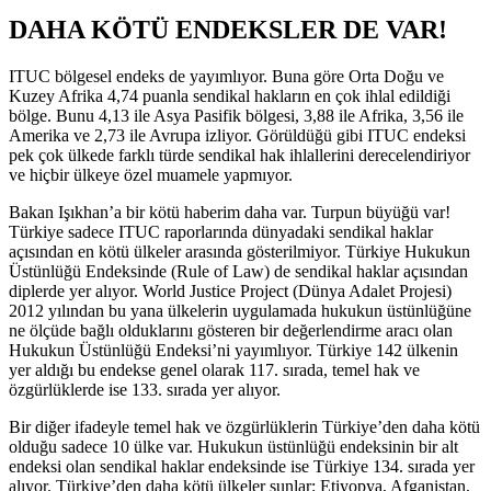
DAHA KÖTÜ ENDEKSLER DE VAR!
ITUC bölgesel endeks de yayımlıyor. Buna göre Orta Doğu ve
Kuzey Afrika 4,74 puanla sendikal hakların en çok ihlal edildiği
bölge. Bunu 4,13 ile Asya Pasifik bölgesi, 3,88 ile Afrika, 3,56 ile
Amerika ve 2,73 ile Avrupa izliyor. Görüldüğü gibi ITUC endeksi
pek çok ülkede farklı türde sendikal hak ihlallerini derecelendiriyor
ve hiçbir ülkeye özel muamele yapmıyor.
Bakan Işıkhan’a bir kötü haberim daha var. Turpun büyüğü var!
Türkiye sadece ITUC raporlarında dünyadaki sendikal haklar
açısından en kötü ülkeler arasında gösterilmiyor. Türkiye Hukukun
Üstünlüğü Endeksinde (Rule of Law) de sendikal haklar açısından
diplerde yer alıyor. World Justice Project (Dünya Adalet Projesi)
2012 yılından bu yana ülkelerin uygulamada hukukun üstünlüğüne
ne ölçüde bağlı olduklarını gösteren bir değerlendirme aracı olan
Hukukun Üstünlüğü Endeksi’ni yayımlıyor. Türkiye 142 ülkenin
yer aldığı bu endekse genel olarak 117. sırada, temel hak ve
özgürlüklerde ise 133. sırada yer alıyor.
Bir diğer ifadeyle temel hak ve özgürlüklerin Türkiye’den daha kötü
olduğu sadece 10 ülke var. Hukukun üstünlüğü endeksinin bir alt
endeksi olan sendikal haklar endeksinde ise Türkiye 134. sırada yer
alıyor. Türkiye’den daha kötü ülkeler şunlar: Etiyopya, Afganistan,