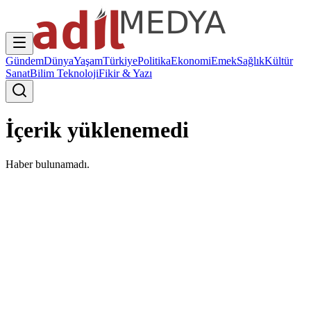
Gündem
Dünya
Yaşam
Türkiye
Politika
Ekonomi
Emek
Sağlık
Kültür
Sanat
Bilim Teknoloji
Fikir & Yazı
İçerik yüklenemedi
Haber bulunamadı.