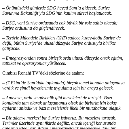
– Önümüzdeki günlerde SDG heyeti Şam’a gidecek. Suriye
Savunma Bakanlığı’yla SDG’nin katılım süreci başlatılacak.
– DSG, yeni Suriye ordusunda çok büyük bir role sahip olacak;
Suriye ordusunu da güçlendirecek.
– Terörle Mücadele Birlikleri (YAT) sadece kuzey-doğu Suriye’de
değil, bütün Suriye’de ulusal düzeyde Suriye ordusuyla birlikte
çalışacak.
– Entegrasyondan sonra birleşik ordu ulusal düzeyde ortak eğitim,
tatbikat ve operasyonlar yürütecek.
Cımbızı Ronahi TV’deki sözlerine de atalım;
– (7 Ekim’de Şam’daki toplantıda) birçok temel konuda anlaşmaya
vardık ve şimdi heyetlerimiz uygulama için bir araya gelecek.
– Anayasa, ordu ve güvenlik gibi meseleleri de tartıştık. Bazı
konularda tam olarak anlaşamamış olsak da birbirimizin bakış
açılarını anladık ve bazı meselelerde ilkeli bir mutabakata ulaştık.
– Biz adem-i merkezi bir Suriye istiyoruz. Bu meseleyi tartıştık.
Terimler üzerinde aynı fikirde değiliz, ancak içeriği konusunda
anlaşma isteği var. Adem-i merkeziyetçilik meselesiyle ilgili bir