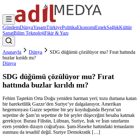
Gündem
Dünya
Yaşam
Türkiye
Politika
Ekonomi
Emek
Sağlık
Kültür
Sanat
Bilim Teknoloji
Fikir & Yazı
Anasayfa
Dünya
SDG düğümü çözülüyor mu? Fırat hattında
buzlar kırıldı mı?
Dünya
SDG düğümü çözülüyor mu? Fırat
hattında buzlar kırıldı mı?
Fehim Taştekin Orta Doğu yeniden harman yeri; tozu dumana katan
bir hareketlilik Gazze’den Suriye’ye dalgalanıyor. Amerikan
hegemonyası Gazze sepetine bir şey koyduğunda Beyrut’un
sepetine de Şam’ın sepetine de bir şeyler düşeceğini hesaba katmak
gerekiyor. Burası Filistin, Lübnan, Suriye, Irak ve İran sınırlarını
ezen yeniden dizayn coğrafyası. Şam-Haseke hattındaki temasların
ısınması da tesadüf değil. Suriye Demokratik […]