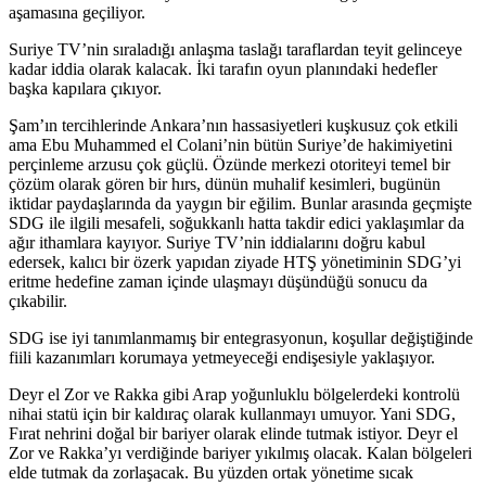
aşamasına geçiliyor.
Suriye TV’nin sıraladığı anlaşma taslağı taraflardan teyit gelinceye
kadar iddia olarak kalacak. İki tarafın oyun planındaki hedefler
başka kapılara çıkıyor.
Şam’ın tercihlerinde Ankara’nın hassasiyetleri kuşkusuz çok etkili
ama Ebu Muhammed el Colani’nin bütün Suriye’de hakimiyetini
perçinleme arzusu çok güçlü. Özünde merkezi otoriteyi temel bir
çözüm olarak gören bir hırs, dünün muhalif kesimleri, bugünün
iktidar paydaşlarında da yaygın bir eğilim. Bunlar arasında geçmişte
SDG ile ilgili mesafeli, soğukkanlı hatta takdir edici yaklaşımlar da
ağır ithamlara kayıyor. Suriye TV’nin iddialarını doğru kabul
edersek, kalıcı bir özerk yapıdan ziyade HTŞ yönetiminin SDG’yi
eritme hedefine zaman içinde ulaşmayı düşündüğü sonucu da
çıkabilir.
SDG ise iyi tanımlanmamış bir entegrasyonun, koşullar değiştiğinde
fiili kazanımları korumaya yetmeyeceği endişesiyle yaklaşıyor.
Deyr el Zor ve Rakka gibi Arap yoğunluklu bölgelerdeki kontrolü
nihai statü için bir kaldıraç olarak kullanmayı umuyor. Yani SDG,
Fırat nehrini doğal bir bariyer olarak elinde tutmak istiyor. Deyr el
Zor ve Rakka’yı verdiğinde bariyer yıkılmış olacak. Kalan bölgeleri
elde tutmak da zorlaşacak. Bu yüzden ortak yönetime sıcak