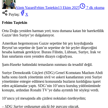
Alıntı Yazarı
Fehim Taştekin
13 Ekim 2025
7
dk okuma
Paylaş:
X
Fehim Taştekin
Orta Doğu yeniden harman yeri; tozu dumana katan bir hareketlilik
Gazze’den Suriye’ye dalgalanıyor.
Amerikan hegemonyası Gazze sepetine bir şey koyduğunda
Beyrut’un sepetine de Şam’ın sepetine de bir şeyler düşeceğini
hesaba katmak gerekiyor. Burası Filistin, Lübnan, Suriye, Irak ve
İran sınırlarını ezen yeniden dizayn coğrafyası.
Şam-Haseke hattındaki temasların ısınması da tesadüf değil.
Suriye Demokratik Güçleri (SDG) Genel Komutanı Mazlum Abdi
hafta sonu özerk yönetimin sivil ve askeri kanatlarının yeni Suriye
yönetimine entegre edilmesi konusunda buzların kırıldığına işaret
eden açıklamalar yaptı. SDG’nin 10’uncu kuruluş yıldönümünde
konuştu, ardından Ronahi TV’ye daha ayrıntılı bir söyleşi verdi.
10’uncu yıl mesajında altı çizilesi noktaları özetleyelim;
– SDG Suriye ordusunun güçlü bir parçası olacak.