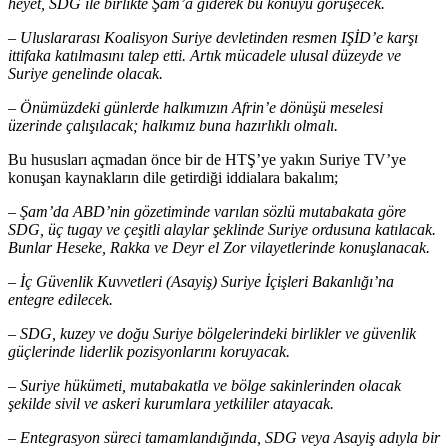
heyet, SDG ile birlikte Şam’a giderek bu konuyu görüşecek.
– Uluslararası Koalisyon Suriye devletinden resmen IŞİD’e karşı
ittifaka katılmasını talep etti. Artık mücadele ulusal düzeyde ve
Suriye genelinde olacak.
– Önümüzdeki günlerde halkımızın Afrin’e dönüşü meselesi
üzerinde çalışılacak; halkımız buna hazırlıklı olmalı.
Bu hususları açmadan önce bir de HTŞ’ye yakın Suriye TV’ye
konuşan kaynakların dile getirdiği iddialara bakalım;
– Şam’da ABD’nin gözetiminde varılan sözlü mutabakata göre
SDG, üç tugay ve çeşitli alaylar şeklinde Suriye ordusuna katılacak.
Bunlar Heseke, Rakka ve Deyr el Zor vilayetlerinde konuşlanacak.
– İç Güvenlik Kuvvetleri (Asayiş) Suriye İçişleri Bakanlığı’na
entegre edilecek.
– SDG, kuzey ve doğu Suriye bölgelerindeki birlikler ve güvenlik
güçlerinde liderlik pozisyonlarını koruyacak.
– Suriye hükümeti, mutabakatla ve bölge sakinlerinden olacak
şekilde sivil ve askeri kurumlara yetkililer atayacak.
– Entegrasyon süreci tamamlandığında, SDG veya Asayiş adıyla bir