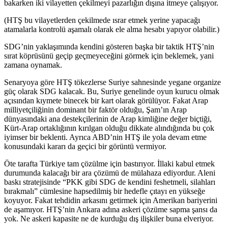
bakarken iki vilayetten çekilmeyi pazarlığın dışına itmeye çalışıyor.
(HTŞ bu vilayetlerden çekilmede ısrar etmek yerine yapacağı
atamalarla kontrolü aşamalı olarak ele alma hesabı yapıyor olabilir.)
SDG’nin yaklaşımında kendini gösteren başka bir taktik HTŞ’nin
sırat köprüsünü geçip geçmeyeceğini görmek için beklemek, yani
zamana oynamak.
Senaryoya göre HTŞ tökezlerse Suriye sahnesinde yegane organize
güç olarak SDG kalacak. Bu, Suriye genelinde oyun kurucu olmak
açısından kıymete binecek bir kart olarak görülüyor. Fakat Arap
milliyetçiliğinin dominant bir faktör olduğu, Şam’ın Arap
dünyasındaki ana destekçilerinin de Arap kimliğine değer biçtiği,
Kürt-Arap ortaklığının kırılgan olduğu dikkate alındığında bu çok
iyimser bir beklenti. Ayrıca ABD’nin HTŞ ile yola devam etme
konusundaki kararı da geçici bir görüntü vermiyor.
Öte tarafta Türkiye tam çözülme için bastırıyor. İllaki kabul etmek
durumunda kalacağı bir ara çözümü de mülahaza ediyordur. Aleni
baskı stratejisinde “PKK gibi SDG de kendini feshetmeli, silahları
bırakmalı” cümlesine hapsedilmiş bir hedefle çıtayı en yükseğe
koyuyor. Fakat tehdidin arkasını getirmek için Amerikan bariyerini
de aşamıyor. HTŞ’nin Ankara adına askeri çözüme sapma şansı da
yok. Ne askeri kapasite ne de kurduğu dış ilişkiler buna elveriyor.