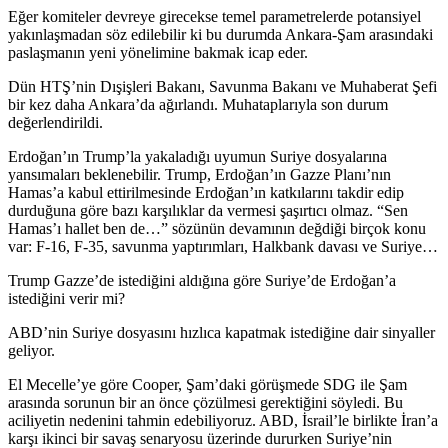
Eğer komiteler devreye girecekse temel parametrelerde potansiyel
yakınlaşmadan söz edilebilir ki bu durumda Ankara-Şam arasındaki
paslaşmanın yeni yönelimine bakmak icap eder.
Dün HTŞ’nin Dışişleri Bakanı, Savunma Bakanı ve Muhaberat Şefi
bir kez daha Ankara’da ağırlandı. Muhataplarıyla son durum
değerlendirildi.
Erdoğan’ın Trump’la yakaladığı uyumun Suriye dosyalarına
yansımaları beklenebilir. Trump, Erdoğan’ın Gazze Planı’nın
Hamas’a kabul ettirilmesinde Erdoğan’ın katkılarını takdir edip
durduğuna göre bazı karşılıklar da vermesi şaşırtıcı olmaz. “Sen
Hamas’ı hallet ben de…” sözünün devamının değdiği birçok konu
var: F-16, F-35, savunma yaptırımları, Halkbank davası ve Suriye…
Trump Gazze’de istediğini aldığına göre Suriye’de Erdoğan’a
istediğini verir mi?
ABD’nin Suriye dosyasını hızlıca kapatmak istediğine dair sinyaller
geliyor.
El Mecelle’ye göre Cooper, Şam’daki görüşmede SDG ile Şam
arasında sorunun bir an önce çözülmesi gerektiğini söyledi. Bu
aciliyetin nedenini tahmin edebiliyoruz. ABD, İsrail’le birlikte İran’a
karşı ikinci bir savaş senaryosu üzerinde dururken Suriye’nin