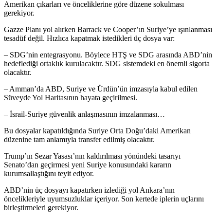
Amerikan çıkarları ve önceliklerine göre düzene sokulması
gerekiyor.
Gazze Planı yol alırken Barrack ve Cooper’ın Suriye’ye ışınlanması
tesadüf değil. Hızlıca kapatmak istedikleri üç dosya var:
– SDG’nin entegrasyonu. Böylece HTŞ ve SDG arasında ABD’nin
hedeflediği ortaklık kurulacaktır. SDG sistemdeki en önemli sigorta
olacaktır.
– Amman’da ABD, Suriye ve Ürdün’ün imzasıyla kabul edilen
Süveyde Yol Haritasının hayata geçirilmesi.
– İsrail-Suriye güvenlik anlaşmasının imzalanması…
Bu dosyalar kapatıldığında Suriye Orta Doğu’daki Amerikan
düzenine tam anlamıyla transfer edilmiş olacaktır.
Trump’ın Sezar Yasası’nın kaldırılması yönündeki tasarıyı
Senato’dan geçirmesi yeni Suriye konusundaki kararın
kurumsallaştığını teyit ediyor.
ABD’nin üç dosyayı kapatırken izlediği yol Ankara’nın
öncelikleriyle uyumsuzluklar içeriyor. Son kertede iplerin uçlarını
birleştirmeleri gerekiyor.