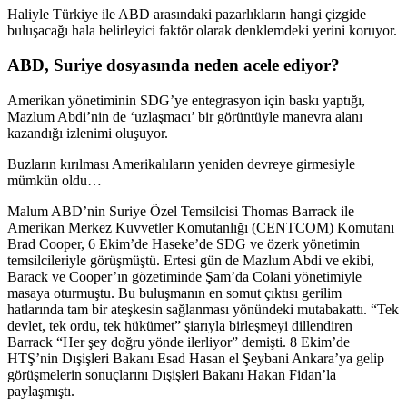
Haliyle Türkiye ile ABD arasındaki pazarlıkların hangi çizgide
buluşacağı hala belirleyici faktör olarak denklemdeki yerini koruyor.
ABD, Suriye dosyasında neden acele ediyor?
Amerikan yönetiminin SDG’ye entegrasyon için baskı yaptığı,
Mazlum Abdi’nin de ‘uzlaşmacı’ bir görüntüyle manevra alanı
kazandığı izlenimi oluşuyor.
Buzların kırılması Amerikalıların yeniden devreye girmesiyle
mümkün oldu…
Malum ABD’nin Suriye Özel Temsilcisi Thomas Barrack ile
Amerikan Merkez Kuvvetler Komutanlığı (CENTCOM) Komutanı
Brad Cooper, 6 Ekim’de Haseke’de SDG ve özerk yönetimin
temsilcileriyle görüşmüştü. Ertesi gün de Mazlum Abdi ve ekibi,
Barack ve Cooper’ın gözetiminde Şam’da Colani yönetimiyle
masaya oturmuştu. Bu buluşmanın en somut çıktısı gerilim
hatlarında tam bir ateşkesin sağlanması yönündeki mutabakattı. “Tek
devlet, tek ordu, tek hükümet” şiarıyla birleşmeyi dillendiren
Barrack “Her şey doğru yönde ilerliyor” demişti. 8 Ekim’de
HTŞ’nin Dışişleri Bakanı Esad Hasan el Şeybani Ankara’ya gelip
görüşmelerin sonuçlarını Dışişleri Bakanı Hakan Fidan’la
paylaşmıştı.