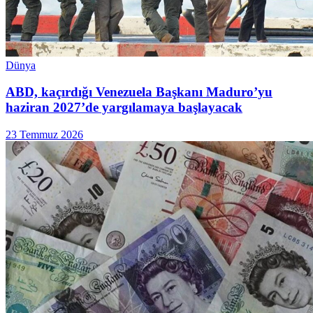
Dünya
ABD, kaçırdığı Venezuela Başkanı Maduro’yu
haziran 2027’de yargılamaya başlayacak
23 Temmuz 2026