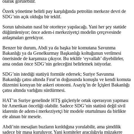
olarak görülebilir.
Özerk yönetime belirli pay karşılığında petrolün merkeze devri de
SDG’nin açık olduğu bir teklif.
Sorun tahsisatın nasıl bir otoriteye yapılacağı. Yani her şey statüde
düğümleniyor; önce adem-i merkeziyetçi modelin çerçevesinde
anlaşmaları gerekiyor.
Benzer bir durum, Abdi ya da başka bir komutana Savunma
Bakanlığı ya da Genelkurmay Başkanlığı koltuğunun verilmesi
önerisinde de karşımıza çıkıyor. Bu teklife ‘eyvallah’ diyebilirler,
ama ondan önce SDG’nin geleceğini belirlemek istiyorlar.
SDG’nin istediği statüyü formüle edersek; Suriye Savunma
Bakanlığı çatısı altında Fırat’ın doğusunda konuşlu ve kendi komuta
düzenini koruyan bir askeri otonomi. Asayiş’in de İçişleri Bakanlığı
çatısı altında varlığını sürdürmesi.
HAT’ın Suriye genelinde HTŞ güçleriyle ortak operasyon yapması
bir Amerikan önceliği olabilir. Sadece SDG’nin statüsü değil sivil
idarenin de adem-i merkeziyetçi bir modele oturtulması da birlikte
ele alınan bir mesele.
Abdi’nin mesajları buzların kırıldığına yorulabilir, ama şimdilik
sadece bir masa kuruluyor. Yani komiteler aracılığıyla müzakere