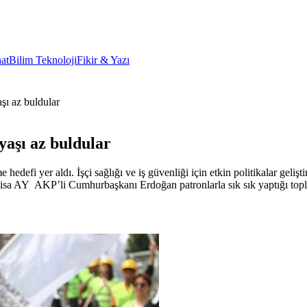
at
Bilim Teknoloji
Fikir & Yazı
aşı az buldular
 yaşı az buldular
 hedefi yer aldı. İşçi sağlığı ve iş güvenliği için etkin politikalar gel
Melisa AY AKP’li Cumhurbaşkanı Erdoğan patronlarla sık sık yaptığı topla