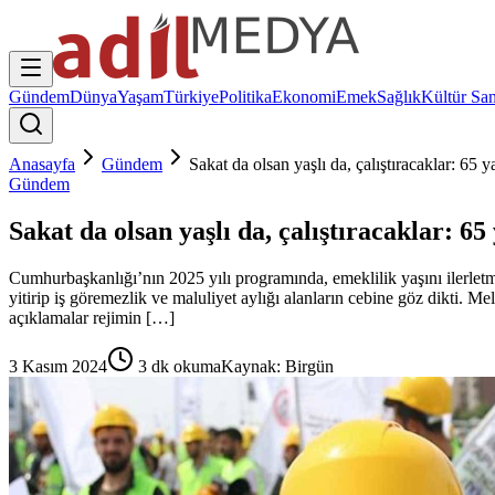
Gündem
Dünya
Yaşam
Türkiye
Politika
Ekonomi
Emek
Sağlık
Kültür San
Anasayfa
Gündem
Sakat da olsan yaşlı da, çalıştıracaklar: 65 y
Gündem
Sakat da olsan yaşlı da, çalıştıracaklar: 65
Cumhurbaşkanlığı’nın 2025 yılı programında, emeklilik yaşını ilerletme
yitirip iş göremezlik ve maluliyet aylığı alanların cebine göz dikti. 
açıklamalar rejimin […]
3 Kasım 2024
3
dk okuma
Kaynak:
Birgün