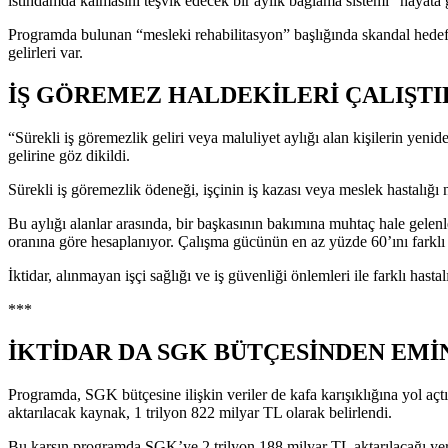
istihdamda kalmasını teşvik edecek bir aylık bağlama sistemi” hayat
Programda bulunan “mesleki rehabilitasyon” başlığında skandal hedefler 
gelirleri var.
İŞ GÖREMEZ HALDEKİLERİ ÇALIŞT
“Sürekli iş göremezlik geliri veya maluliyet aylığı alan kişilerin yeni
gelirine göz dikildi.
Sürekli iş göremezlik ödeneği, işçinin iş kazası veya meslek hastalı
Bu aylığı alanlar arasında, bir başkasının bakımına muhtaç hale gele
oranına göre hesaplanıyor. Çalışma gücünün en az yüzde 60’ını farklı se
İktidar, alınmayan işçi sağlığı ve iş güvenliği önlemleri ile farklı ha
***
İKTİDAR DA SGK BÜTÇESİNDEN EMİ
Programda, SGK bütçesine ilişkin veriler de kafa karışıklığına yol açt
aktarılacak kaynak, 1 trilyon 822 milyar TL olarak belirlendi.
Bu karşın programda SGK’ye 2 trilyon 188 milyar TL aktarılacağı yer a