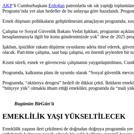
AKP
’li Cumhurbaşkanı
Erdoğan
patronlarla sık sık yaptığı toplantıl
Programı’nda yer alan hedefler de bu anlayışa göre hazırlandı. Programa
Emek düşmanı politikaların geliştirilmesini amaçlayan programda, sosy
Çalışma ve Sosyal Güvenlik Bakanı Vedat Işıkhan, programın açıkl
hesaplanmasıyla ilgili bir konu gündemimizde yok” dese de 2025 progr
Işıkhan, işsizlikte rakam düşürme oyunlarını adeta itiraf ederek, güvenc
olacak. Part-time çalışma, saat başı çalışma, en önemli şeylerden bir 
Kısmi süreli, esnek ve güvencesiz çalışmanın yaygınlaştırılması, Cum
Programda, kalkınma planı ile uyumlu olarak “Sosyal güvenlik mevzuatı
Programda, “aktüerya dengesi” hedefi de dikkat çekti. İktidarın emekli
“bütçeye yük” olmakla itham ettiği emekliler, programda da “mali yük
Bugünün BirGün’ü
EMEKLİLİK YAŞI YÜKSELTİLECEK
Emeklilik yaşının ileri çekilmesi de doğrudan doğruya programda yer