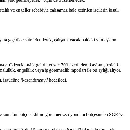
e mali yük getirmeyecek” biçimde düzenlenecek.
ık ve engeller sebebiyle çalışamaz hale getirilen işçilerin kısıtlı
ata geçirilecektir” denilerek, çalışamayacak haldeki yurttaşların
uyor. Ödenek, aylık gelirin yüzde 70’i üzerinden, kaybın yüzdelik
ullük, engellilik veya iş göremezlik raporları ile bu aylığı alıyor.
rı, işgücüne ‘kazandırmayı’ hedefledi.
clise sunulan bütçe teklifine göre merkezi yönetim bütçesinden SGK’ye
rtışı oranı yüzde 19, programda ise yüzde 43 olarak hesaplandı.