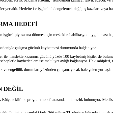
a geçecek. Aylık bağlama sistemi, “istihdamda kalmayı teşvik edecek v
yer aldı. Hedefte ise işgücünü dengelemek değil, iş kazaları veya hastal
IRMA HEDEFİ
den işgücü piyasasına dönmesi için mesleki rehabilitasyon uygulaması hay
ğı nedeniyle çalışma gücünü kaybetmesi durumunda bağlanıyor.
nler ile, meslekte kazanma gücünü yüzde 100 kaybetmiş kişiler de bulun
beplerle kaybedenlere ise maluliyet aylığı bağlanıyor. Hak sahipleri, mal
stalık ve engellilik durumları yüzünden çalışamayacak hale gelen yurttaşla
N DEĞİL
ı. Bütçe teklifi ile program hedefi arasında, tutarsızlık bulunuyor. Me
ldı. İki tutar arasındaki fark, 366 milyar TL olurken bütçede kaynak a