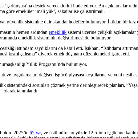
arda ‘iş dünyası’na destek vereceklerini ifade ediyor. Bu açıklamalar re
 göre emekliler ‘mali yük’, sakatlar ise çalıştırılmalı.
al güvenlik sistemine dair skandal hedefler bulunuyor. İktidar, bir kez
anmasının hemen ardından
emeklilik
sistemi üzerine çelişkili açıklamalar 
amında emeklilik sisteminin değiştirilmesi de bulunuyor.
esizliği istihdam saydıklarını da kabul etti. Işıkhan, “İstihdamı artırma
tanesi kısmi çalışma” diyerek emek düşmanı düzenlemeleri işaret etti.
hurbaşkanlığı Yıllık Programı’nda bulunuyor.
 ve uygulamaları değişen işgücü piyasası koşullarına ve yeni nesil esne
lik sistemindeki sorunları çözmek yerine derinleştirecek planları, “Yaşam
” olarak tanımlandı.
 buldu. 2025’te
65 yaş
ve üstü nüfusun yüzde 12,5’inin işgücüne katılma