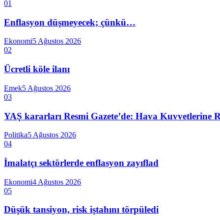
01
Enflasyon düşmeyecek; çünkü…
Ekonomi
5 Ağustos 2026
02
Ücretli köle ilanı
Emek
5 Ağustos 2026
03
YAŞ kararları Resmi Gazete’de: Hava Kuvvetlerine Raf
Politika
5 Ağustos 2026
04
İmalatçı sektörlerde enflasyon zayıflad
Ekonomi
4 Ağustos 2026
05
Düşük tansiyon, risk iştahını törpüledi