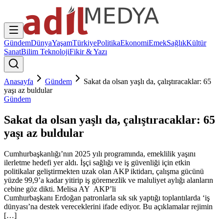
Gündem
Dünya
Yaşam
Türkiye
Politika
Ekonomi
Emek
Sağlık
Kültür
Sanat
Bilim Teknoloji
Fikir & Yazı
Anasayfa
Gündem
Sakat da olsan yaşlı da, çalıştıracaklar: 65
yaşı az buldular
Gündem
Sakat da olsan yaşlı da, çalıştıracaklar: 65
yaşı az buldular
Cumhurbaşkanlığı’nın 2025 yılı programında, emeklilik yaşını
ilerletme hedefi yer aldı. İşçi sağlığı ve iş güvenliği için etkin
politikalar geliştirmekten uzak olan AKP iktidarı, çalışma gücünü
yüzde 99,9’a kadar yitirip iş göremezlik ve maluliyet aylığı alanların
cebine göz dikti. Melisa AY AKP’li
Cumhurbaşkanı Erdoğan patronlarla sık sık yaptığı toplantılarda ‘iş
dünyası’na destek vereceklerini ifade ediyor. Bu açıklamalar rejimin
[…]