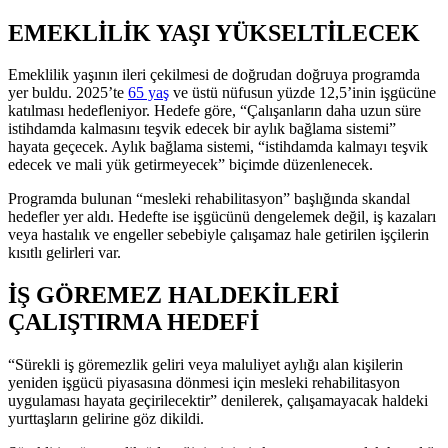
EMEKLİLİK YAŞI YÜKSELTİLECEK
Emeklilik yaşının ileri çekilmesi de doğrudan doğruya programda
yer buldu. 2025’te
65 yaş
ve üstü nüfusun yüzde 12,5’inin işgücüne
katılması hedefleniyor. Hedefe göre, “Çalışanların daha uzun süre
istihdamda kalmasını teşvik edecek bir aylık bağlama sistemi”
hayata geçecek. Aylık bağlama sistemi, “istihdamda kalmayı teşvik
edecek ve mali yük getirmeyecek” biçimde düzenlenecek.
Programda bulunan “mesleki rehabilitasyon” başlığında skandal
hedefler yer aldı. Hedefte ise işgücünü dengelemek değil, iş kazaları
veya hastalık ve engeller sebebiyle çalışamaz hale getirilen işçilerin
kısıtlı gelirleri var.
İŞ GÖREMEZ HALDEKİLERİ
ÇALIŞTIRMA HEDEFİ
“Sürekli iş göremezlik geliri veya maluliyet aylığı alan kişilerin
yeniden işgücü piyasasına dönmesi için mesleki rehabilitasyon
uygulaması hayata geçirilecektir” denilerek, çalışamayacak haldeki
yurttaşların gelirine göz dikildi.