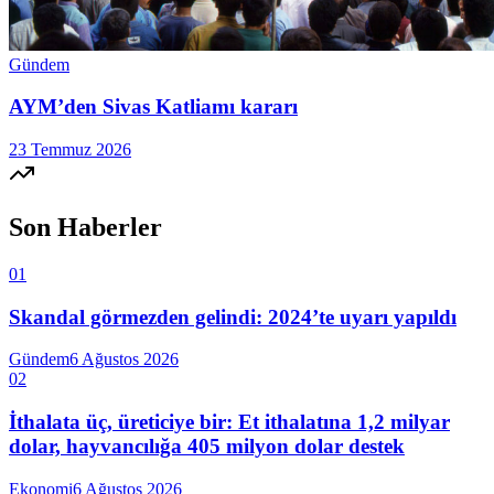
Gündem
AYM’den Sivas Katliamı kararı
23 Temmuz 2026
Son Haberler
01
Skandal görmezden gelindi: 2024’te uyarı yapıldı
Gündem
6 Ağustos 2026
02
İthalata üç, üreticiye bir: Et ithalatına 1,2 milyar
dolar, hayvancılığa 405 milyon dolar destek
Ekonomi
6 Ağustos 2026