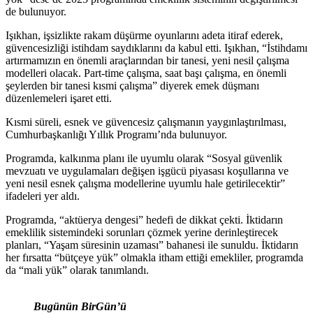
de bulunuyor.
Işıkhan, işsizlikte rakam düşürme oyunlarını adeta itiraf ederek,
güvencesizliği istihdam saydıklarını da kabul etti. Işıkhan, “İstihdamı
artırmamızın en önemli araçlarından bir tanesi, yeni nesil çalışma
modelleri olacak. Part-time çalışma, saat başı çalışma, en önemli
şeylerden bir tanesi kısmi çalışma” diyerek emek düşmanı
düzenlemeleri işaret etti.
Kısmi süreli, esnek ve güvencesiz çalışmanın yaygınlaştırılması,
Cumhurbaşkanlığı Yıllık Programı’nda bulunuyor.
Programda, kalkınma planı ile uyumlu olarak “Sosyal güvenlik
mevzuatı ve uygulamaları değişen işgücü piyasası koşullarına ve
yeni nesil esnek çalışma modellerine uyumlu hale getirilecektir”
ifadeleri yer aldı.
Programda, “aktüerya dengesi” hedefi de dikkat çekti. İktidarın
emeklilik sistemindeki sorunları çözmek yerine derinleştirecek
planları, “Yaşam süresinin uzaması” bahanesi ile sunuldu. İktidarın
her fırsatta “bütçeye yük” olmakla itham ettiği emekliler, programda
da “mali yük” olarak tanımlandı.
Bugünün BirGün’ü