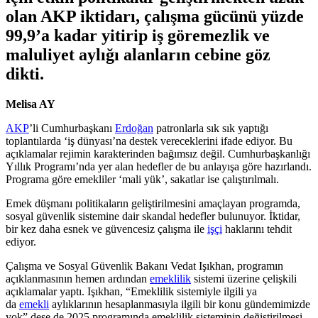
olan AKP iktidarı, çalışma gücünü yüzde
99,9’a kadar yitirip iş göremezlik ve
maluliyet aylığı alanların cebine göz
dikti.
Melisa AY
AKP
’li Cumhurbaşkanı
Erdoğan
patronlarla sık sık yaptığı
toplantılarda ‘iş dünyası’na destek vereceklerini ifade ediyor. Bu
açıklamalar rejimin karakterinden bağımsız değil. Cumhurbaşkanlığı
Yıllık Programı’nda yer alan hedefler de bu anlayışa göre hazırlandı.
Programa göre emekliler ‘mali yük’, sakatlar ise çalıştırılmalı.
Emek düşmanı politikaların geliştirilmesini amaçlayan programda,
sosyal güvenlik sistemine dair skandal hedefler bulunuyor. İktidar,
bir kez daha esnek ve güvencesiz çalışma ile
işçi
haklarını tehdit
ediyor.
Çalışma ve Sosyal Güvenlik Bakanı Vedat Işıkhan, programın
açıklanmasının hemen ardından
emeklilik
sistemi üzerine çelişkili
açıklamalar yaptı. Işıkhan, “Emeklilik sistemiyle ilgili ya
da
emekli
aylıklarının hesaplanmasıyla ilgili bir konu gündemimizde
yok” dese de 2025 programında emeklilik sisteminin değiştirilmesi