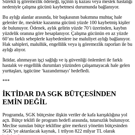
Sürekli iş göremezlik ödeneği, işçinin iş kazası veya meslek hastalığı
nedeniyle çalışma gücünü kaybetmesi durumunda bağlanıyor.
Bu aylığı alanlar arasında, bir başkasının bakımına muhtaç hale
gelenler ile, meslekte kazanma gücünü yüzde 100 kaybetmiş kişiler
de bulunuyor. Ödenek, aylık gelirin yüzde 70’i üzerinden, kaybın
yüzdelik oranına göre hesaplanıyor. Çalışma gücünün en az yüzde
60’ını farklı sebeplerle kaybedenlere ise maluliyet aylığı bağlanıyor.
Hak sahipleri, malullük, engellilik veya iş göremezlik raporları ile bu
aylığı alıyor.
İktidar, alınmayan işçi sağlığı ve iş güvenliği önlemleri ile farklı
hastalık ve engellilik durumları yüzünden çalışamayacak hale gelen
yurttaşları, işgücüne ‘kazandırmayı’ hedefledi.
***
İKTİDAR DA SGK BÜTÇESİNDEN
EMİN DEĞİL
Programda, SGK bütçesine ilişkin veriler de kafa karışıklığına yol
açtı. Bütçe teklifi ile program hedefi arasında, tutarsızlık bulunuyor.
Meclise sunulan bütçe teklifine göre merkezi yönetim bütçesinden
SGK’ye aktarılacak kaynak, 1 trilyon 822 milyar TL olarak