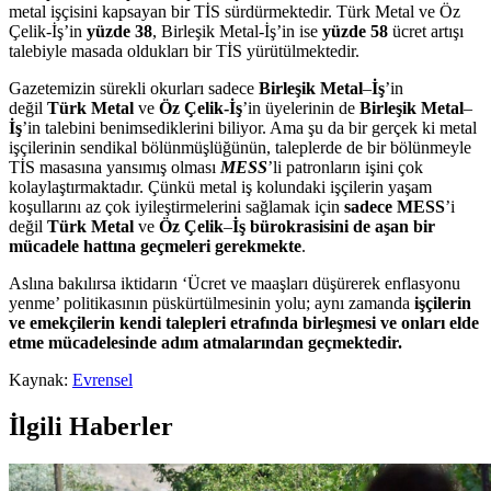
metal işçisini kapsayan bir TİS sürdürmektedir. Türk Metal ve Öz
Çelik-İş’in
yüzde 38
, Birleşik Metal-İş’in ise
yüzde 58
ücret artışı
talebiyle masada oldukları bir TİS yürütülmektedir.
Gazetemizin sürekli okurları sadece
Birleşik Metal
–
İş
’in
değil
Türk Metal
ve
Öz Çelik-İş
’in üyelerinin de
Birleşik Metal
–
İş
’in talebini benimsediklerini biliyor. Ama şu da bir gerçek ki metal
işçilerinin sendikal bölünmüşlüğünün, taleplerde de bir bölünmeyle
TİS masasına yansımış olması
MESS
’li patronların işini çok
kolaylaştırmaktadır. Çünkü metal iş kolundaki işçilerin yaşam
koşullarını az çok iyileştirmelerini sağlamak için
sadece MESS
’i
değil
Türk Metal
ve
Öz Çelik
–
İş bürokrasisini de aşan bir
mücadele hattına geçmeleri gerekmekte
.
Aslına bakılırsa iktidarın ‘Ücret ve maaşları düşürerek enflasyonu
yenme’ politikasının püskürtülmesinin yolu; aynı zamanda
işçilerin
ve emekçilerin kendi talepleri etrafında birleşmesi ve onları elde
etme mücadelesinde adım atmalarından geçmektedir.
Kaynak:
Evrensel
İlgili Haberler