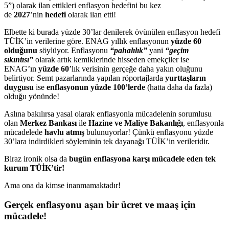
5”) olarak ilan ettikleri enflasyon hedefini bu kez
de
2027
’nin
hedefi
olarak ilan etti!
Elbette ki burada yüzde 30’lar denilerek övünülen enflasyon hedefi
TÜİK’in verilerine göre. ENAG yıllık enflasyonun
yüzde 60
olduğunu
söylüyor. Enflasyonu
“pahalılık”
yani
“geçim
sıkıntısı”
olarak artık kemiklerinde hisseden emekçiler ise
ENAG’ın
yüzde 60
’lık verisinin gerçeğe daha yakın oluğunu
belirtiyor. Semt pazarlarında yapılan röportajlarda
yurttaşların
duygusu
ise
enflasyonun yüzde 100’lerde
(hatta daha da fazla)
olduğu yönünde!
Aslına bakılırsa yasal olarak enflasyonla mücadelenin sorumlusu
olan
Merkez Bankası
ile
Hazine ve Maliye Bakanlığı
, enflasyonla
mücadelede
havlu
atmış
bulunuyorlar! Çünkü enflasyonu yüzde
30’lara indirdikleri söyleminin tek dayanağı TÜİK’in verileridir.
Biraz ironik olsa da
bugün enflasyona karşı mücadele eden tek
kurum TÜİK’tir!
Ama ona da kimse inanmamaktadır!
Gerçek enflasyonu aşan bir ücret ve maaş için
mücadele!