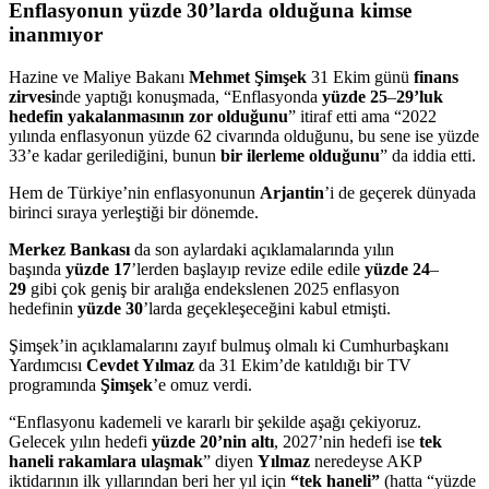
Enflasyonun yüzde 30’larda olduğuna kimse
inanmıyor
Hazine ve Maliye Bakanı
Mehmet Şimşek
31 Ekim günü
finans
zirvesi
nde yaptığı konuşmada, “Enflasyonda
yüzde 25
–
29’luk
hedefin yakalanmasının zor olduğunu
” itiraf etti ama “2022
yılında enflasyonun yüzde 62 civarında olduğunu, bu sene ise yüzde
33’e kadar gerilediğini, bunun
bir ilerleme olduğunu
” da iddia etti.
Hem de Türkiye’nin enflasyonunun
Arjantin
’i de geçerek dünyada
birinci sıraya yerleştiği bir dönemde.
Merkez Bankası
da son aylardaki açıklamalarında yılın
başında
yüzde 17
’lerden başlayıp revize edile edile
yüzde 24
–
29
gibi çok geniş bir aralığa endekslenen 2025 enflasyon
hedefinin
yüzde 30
’larda geçekleşeceğini kabul etmişti.
Şimşek’in açıklamalarını zayıf bulmuş olmalı ki Cumhurbaşkanı
Yardımcısı
Cevdet Yılmaz
da 31 Ekim’de katıldığı bir TV
programında
Şimşek
’e omuz verdi.
“Enflasyonu kademeli ve kararlı bir şekilde aşağı çekiyoruz.
Gelecek yılın hedefi
yüzde 20’nin altı
, 2027’nin hedefi ise
tek
haneli rakamlara ulaşmak
” diyen
Yılmaz
neredeyse AKP
iktidarının ilk yıllarından beri her yıl için
“tek haneli”
(hatta “yüzde