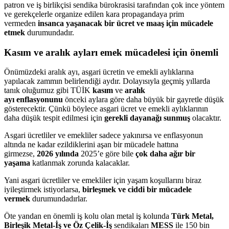
patron ve iş birlikçisi sendika bürokrasisi tarafından çok ince yöntem
ve gerekçelerle organize edilen kara propagandaya prim
vermeden
insanca yaşanacak bir ücret ve maaş için mücadele
etmek
durumundadır.
Kasım ve aralık ayları emek mücadelesi için önemli
Önümüzdeki aralık ayı, asgari ücretin ve emekli aylıklarına
yapılacak zammın belirlendiği aydır. Dolayısıyla geçmiş yıllarda
tanık oluğumuz gibi TÜİK
kasım
ve
aralık
ayı
enflasyonunu
önceki aylara göre daha büyük bir gayretle düşük
gösterecektir. Çünkü böylece asgari ücret ve emekli aylıklarının
daha düşük tespit edilmesi için
gerekli dayanağı sunmuş
olacaktır.
Asgari ücretliler ve emekliler sadece yakınırsa ve enflasyonun
altında ne kadar ezildiklerini aşan bir mücadele hattına
girmezse,
2026 yılında
2025’e göre bile
çok daha ağır bir
yaşama
katlanmak zorunda kalacaklar.
Yani asgari ücretliler ve emekliler için yaşam koşullarını biraz
iyileştirmek istiyorlarsa,
birleşmek ve ciddi bir mücadele
vermek
durumundadırlar.
Öte yandan en önemli iş kolu olan metal iş kolunda
Türk Metal,
Birleşik Metal-İş ve Öz Çelik-İş
sendikaları
MESS
ile 150 bin