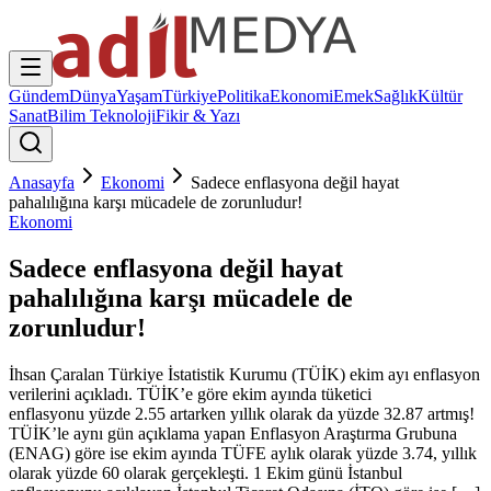
Gündem
Dünya
Yaşam
Türkiye
Politika
Ekonomi
Emek
Sağlık
Kültür
Sanat
Bilim Teknoloji
Fikir & Yazı
Anasayfa
Ekonomi
Sadece enflasyona değil hayat
pahalılığına karşı mücadele de zorunludur!
Ekonomi
Sadece enflasyona değil hayat
pahalılığına karşı mücadele de
zorunludur!
İhsan Çaralan Türkiye İstatistik Kurumu (TÜİK) ekim ayı enflasyon
verilerini açıkladı. TÜİK’e göre ekim ayında tüketici
enflasyonu yüzde 2.55 artarken yıllık olarak da yüzde 32.87 artmış!
TÜİK’le aynı gün açıklama yapan Enflasyon Araştırma Grubuna
(ENAG) göre ise ekim ayında TÜFE aylık olarak yüzde 3.74, yıllık
olarak yüzde 60 olarak gerçekleşti. 1 Ekim günü İstanbul