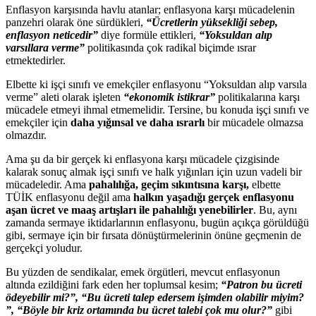
Enflasyon karşısında havlu atanlar; enflasyona karşı mücadelenin
panzehri olarak öne sürdükleri,
“Ücretlerin yüksekliği sebep,
enflasyon neticedir”
diye formüle ettikleri,
“Yoksuldan alıp
varsıllara verme”
politikasında çok radikal biçimde ısrar
etmektedirler.
Elbette ki işçi sınıfı ve emekçiler enflasyonu “Yoksuldan alıp varsıla
verme” aleti olarak işleten
“ekonomik istikrar”
politikalarına karşı
mücadele etmeyi ihmal etmemelidir. Tersine, bu konuda işçi sınıfı ve
emekçiler için
daha yığınsal ve daha ısrarlı
bir mücadele olmazsa
olmazdır.
Ama şu da bir gerçek ki enflasyona karşı mücadele çizgisinde
kalarak sonuç almak işçi sınıfı ve halk yığınları için uzun vadeli bir
mücadeledir. Ama
pahalılığa, geçim sıkıntısına karşı,
elbette
TÜİK enflasyonu değil ama
halkın yaşadığı gerçek enflasyonu
aşan ücret ve maaş artışları ile pahalılığı yenebilirler
. Bu, aynı
zamanda sermaye iktidarlarının enflasyonu, bugün açıkça görüldüğü
gibi, sermaye için bir fırsata dönüştürmelerinin önüne geçmenin de
gerçekçi yoludur.
Bu yüzden de sendikalar, emek örgütleri, mevcut enflasyonun
altında ezildiğini fark eden her toplumsal kesim;
“Patron bu ücreti
ödeyebilir mi?​”, “Bu ücreti talep edersem işimden olabilir miyim?​
”, “Böyle bir kriz ortamında bu ücret talebi çok mu olur?​”
gibi