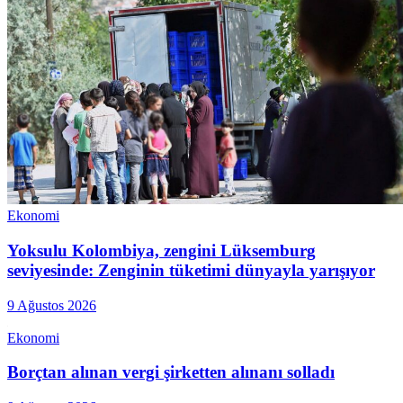
Ekonomi
Yoksulu Kolombiya, zengini Lüksemburg
seviyesinde: Zenginin tüketimi dünyayla yarışıyor
9 Ağustos 2026
Ekonomi
Borçtan alınan vergi şirketten alınanı solladı