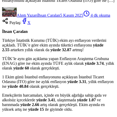
enflasyonunu açıklayan İstanbul Ticaret Odasına (İTO) göre ise […]
Alıntı Yazarı
İhsan Çaralan
5 Kasım 2025
4
dk okuma
Paylaş:
X
İhsan Çaralan
Türkiye İstatistik Kurumu (TÜİK) ekim ayı enflasyon verilerini
açıkladı. TÜİK’e göre ekim ayında tüketici enflasyonu
yüzde
2.55
artarken yıllık olarak da
yüzde 32.87
artmış!
TÜİK’le aynı gün açıklama yapan Enflasyon Araştırma Grubuna
(ENAG) göre ise ekim ayında TÜFE aylık olarak
yüzde 3.74
, yıllık
olarak
yüzde 60
olarak gerçekleşti.
1 Ekim günü İstanbul enflasyonunu açıklayan İstanbul Ticaret
Odasına (İTO) göre ise aylık enflasyon
yüzde 3.31
, yıllık enflasyon
ise
yüzde 40.84
olarak gerçekleşti.
Emekçilerin harcamaları, içinde en büyük ağırlığa sahip gıda ve
alkolsüz içeceklerde
yüzde 3.41
, ulaştırmada
yüzde 1.07
ve
barınmada
yüzde 2.66
artış olarak gerçekleşti. Ekim ayında en
yüksek artış ise
yüzde 15
ile giyimde oldu.