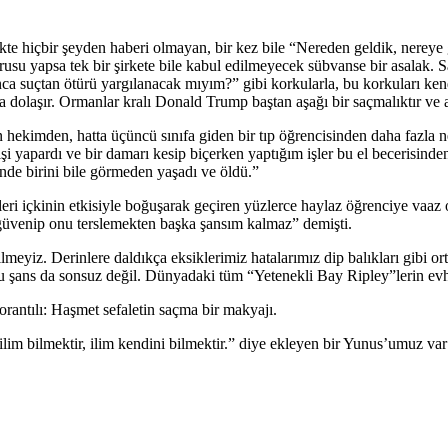
e hiçbir şeyden haberi olmayan, bir kez bile “Nereden geldik, nereye 
vurusu yapsa tek bir şirkete bile kabul edilmeyecek sübvanse bir asalak.
ca suçtan ötürü yargılanacak mıyım?” gibi korkularla, bu korkuları kend
a dolaşır. Ormanlar kralı Donald Trump baştan aşağı bir saçmalıktır ve 
yen hekimden, hatta üçüncü sınıfa giden bir tıp öğrencisinden daha fazla
i yapardı ve bir damarı kesip biçerken yaptığım işler bu el becerisinde
inde birini bile görmeden yaşadı ve öldü.”
kleri içkinin etkisiyle boğuşarak geçiren yüzlerce haylaz öğrenciye vaa
güvenip onu terslemekten başka şansım kalmaz” demişti.
yiz. Derinlere daldıkça eksiklerimiz hatalarımız dip balıkları gibi orta
şans da sonsuz değil. Dünyadaki tüm “Yetenekli Bay Ripley”lerin evham
antılı: Haşmet sefaletin saçma bir makyajı.
lim bilmektir, ilim kendini bilmektir.” diye ekleyen bir Yunus’umuz va