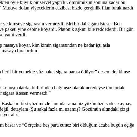
mekten öyle büyük bir servet yaptı ki, ömrümüzün sonuna kadar bu
” Masaya dolan yiyeceklerin cazibesi bizde gerginlik filan bırakmazdı
 ve kimseye sigarasını vermezdi. Biri bir dal sigara istese “Ben
ve paketi yine cebine koyardı. Platonik aşkını bile reddederdi. Bir gün
 yanıt verdi.
 masaya koyar, kim kimin sigarasından ne kadar içti asla
i masaya bırakırdım.
n herif bir yemekte yüz paket sigara parası ödüyor” desem de, kimse
.
üm konuşmalarda, birbirinden bağımsız olarak neredeyse tüm ortak
r sigara istesen vermezdi.”
ü? Başkaları bizi yüzümüzle tanımlar ama biz yüzümüzü sadece aynaya
eğil, detaylara (Şu sakal fazla mı uzamış? Gözümün altındaki çizgi
 yer alır.
ham basar ve “Gerçekte beş para etmez biri olduğum acaba bugün açığa