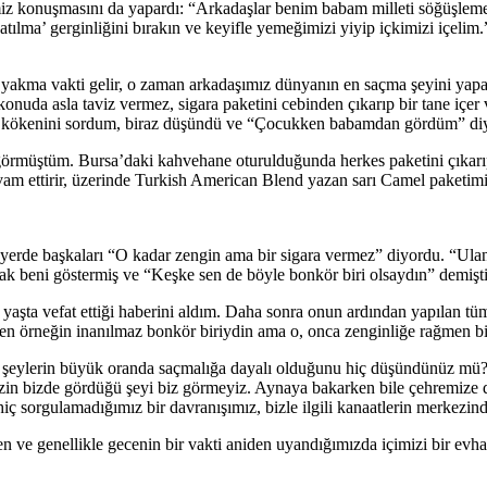
ğimiz konuşmasını da yapardı: “Arkadaşlar benim babam milleti söğüşle
lma’ gerginliğini bırakın ve keyifle yemeğimizi yiyip içkimizi içelim.
a yakma vakti gelir, o zaman arkadaşımız dünyanın en saçma şeyini yapar
onuda asla taviz vermez, sigara paketini cebinden çıkarıp bir tane içer 
in kökenini sordum, biraz düşündü ve “Çocukken babamdan gördüm” diye
örmüştüm. Bursa’daki kahvehane oturulduğunda herkes paketini çıkarıp
vam ettirir, üzerinde Turkish American Blend yazan sarı Camel paketim
ı yerde başkaları “O kadar zengin ama bir sigara vermez” diyordu. “Ula
arak beni göstermiş ve “Keşke sen de böyle bonkör biri olsaydın” demişti
 yaşta vefat ettiği haberini aldım. Daha sonra onun ardından yapılan t
Sen örneğin inanılmaz bonkör biriydin ama o, onca zenginliğe rağmen bi
uran şeylerin büyük oranda saçmalığa dayalı olduğunu hiç düşündünüz m
izin bizde gördüğü şeyi biz görmeyiz. Aynaya bakarken bile çehremize d
iç sorgulamadığımız bir davranışımız, bizle ilgili kanaatlerin merkezinde
en ve genellikle gecenin bir vakti aniden uyandığımızda içimizi bir ev