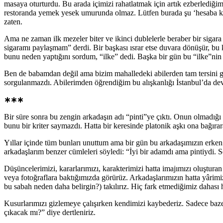
masaya oturturdu. Bu arada içimizi rahatlatmak için artık ezberledi
restoranda yemek yesek umurunda olmaz. Lütfen burada şu ‘hesaba katı
zaten.
Ama ne zaman ilk mezeler biter ve ikinci dublelerle beraber bir sigar
sigaramı paylaşmam” derdi. Bir başkası ısrar etse duvara dönüşür, bu k
bunu neden yaptığını sordum, “ilke” dedi. Başka bir gün bu “ilke”n
Ben de babamdan değil ama bizim mahalledeki abilerden tam tersini g
sorgulanmazdı. Abilerimden öğrendiğim bu alışkanlığı İstanbul’da de
∗∗∗
Bir süre sonra bu zengin arkadaşın adı “pinti”ye çıktı. Onun olmadığ
bunu bir kriter saymazdı. Hatta bir keresinde platonik aşkı ona bağır
Yıllar içinde tüm bunları unuttum ama bir gün bu arkadaşımızın erken
arkadaşlarım benzer cümleleri söyledi: “İyi bir adamdı ama pintiydi. 
Düşüncelerimizi, kararlarımızı, karakterimizi hatta imajımızı oluşt
veya fotoğraflara baktığımızda görürüz. Arkadaşlarımızın hatta yârim
bu sabah neden daha belirgin?) takılırız. Hiç fark etmediğimiz dahası h
Kusurlarımızı gizlemeye çalışırken kendimizi kaybederiz. Sadece baz
çıkacak mı?” diye dertleniriz.