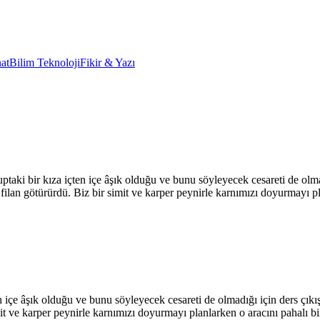
at
Bilim Teknoloji
Fikir & Yazı
aki bir kıza içten içe âşık olduğu ve bunu söyleyecek cesareti de olmad
filan götürürdü. Biz bir simit ve karper peynirle karnımızı doyurmayı p
 içe âşık olduğu ve bunu söyleyecek cesareti de olmadığı için ders çıkış
it ve karper peynirle karnımızı doyurmayı planlarken o aracını pahalı b