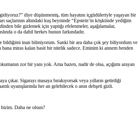
gidiyoruz?” diye düşünmemiş, tüm hayatını içgüdüleriyle yaşayan bir
 Sarı saçlarının altındaki kuş beyninde “Epstein’in köşkünde yediğim
inden bile gizlemek için yaptığı efelenmeler, aşağılamalar,
aslında o da dahil herkes bunun farkındadır.
 ne bildiğimi inan bilmiyorum. Sanki bir ara daha çok şey biliyordum ve
n bana miras kalan basit bir nitelik sadece. Eminim ki annem benden
z okumanın zor bir yanı yok. Ama bazen, nadir de olsa, açığımı arayan
ya çıkar. Sigarayı masaya bırakıyorsak veya yılların getirdiği
lı uyanışlarında her an gelebilecek o anın dehşeti gizli.
r bizim. Daha ne olsun?