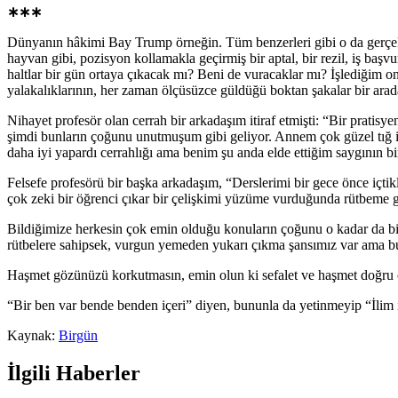
∗∗∗
Dünyanın hâkimi Bay Trump örneğin. Tüm benzerleri gibi o da gerçekt
hayvan gibi, pozisyon kollamakla geçirmiş bir aptal, bir rezil, iş baş
haltlar bir gün ortaya çıkacak mı? Beni de vuracaklar mı? İşlediğim on
yalakalıklarının, her zaman ölçüsüzce güldüğü boktan şakalar bir arad
Nihayet profesör olan cerrah bir arkadaşım itiraf etmişti: “Bir pratis
şimdi bunların çoğunu unutmuşum gibi geliyor. Annem çok güzel tığ iş
daha iyi yapardı cerrahlığı ama benim şu anda elde ettiğim saygının b
Felsefe profesörü bir başka arkadaşım, “Derslerimi bir gece önce içti
çok zeki bir öğrenci çıkar bir çelişkimi yüzüme vurduğunda rütbeme 
Bildiğimize herkesin çok emin olduğu konuların çoğunu o kadar da bilme
rütbelere sahipsek, vurgun yemeden yukarı çıkma şansımız var ama bu 
Haşmet gözünüzü korkutmasın, emin olun ki sefalet ve haşmet doğru or
“Bir ben var bende benden içeri” diyen, bununla da yetinmeyip “İlim i
Kaynak:
Birgün
İlgili Haberler