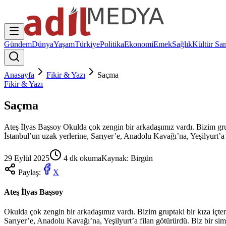
Gündem
Dünya
Yaşam
Türkiye
Politika
Ekonomi
Emek
Sağlık
Kültür San
Anasayfa
Fikir & Yazı
Saçma
Fikir & Yazı
Saçma
Ateş İlyas Başsoy Okulda çok zengin bir arkadaşımız vardı. Bizim grupt
İstanbul’un uzak yerlerine, Sarıyer’e, Anadolu Kavağı’na, Yeşilyurt’a 
29 Eylül 2025
4
dk okuma
Kaynak:
Birgün
Paylaş:
X
Ateş İlyas Başsoy
Okulda çok zengin bir arkadaşımız vardı. Bizim gruptaki bir kıza içten
Sarıyer’e, Anadolu Kavağı’na, Yeşilyurt’a filan götürürdü. Biz bir sim