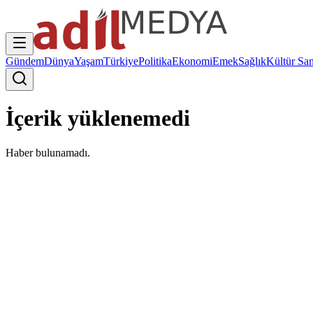
Gündem
Dünya
Yaşam
Türkiye
Politika
Ekonomi
Emek
Sağlık
Kültür San
İçerik yüklenemedi
Haber bulunamadı.