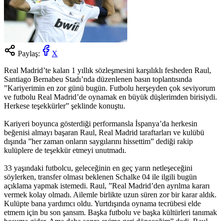
Paylaş:
X
Real Madrid’te kalan 1 yıllık sözleşmesini karşılıklı fesheden Raul,
Santiago Bernabeu Stadı’nda düzenlenen basın toplantısında
”Kariyerimin en zor günü bugün. Futbolu herşeyden çok seviyorum
ve futbolu Real Madrid’de oynamak en büyük düşlerimden birisiydi.
Herkese teşekkürler” şeklinde konuştu.
Kariyeri boyunca gösterdiği performansla İspanya’da herkesin
beğenisi almayı başaran Raul, Real Madrid taraftarları ve kulübü
dışında ”her zaman onların saygılarını hissettim” dediği rakip
kulüplere de teşekkür etmeyi unutmadı.
33 yaşındaki futbolcu, geleceğinin en geç yarın netleşeceğini
söylerken, transfer olması beklenen Schalke 04 ile ilgili bugün
açıklama yapmak istemedi. Raul, ”Real Madrid’den ayrılma kararı
vermek kolay olmadı. Ailemle birlikte uzun süren zor bir karar aldık.
Kulüpte bana yardımcı oldu. Yurtdışında oynama tecrübesi elde
etmem için bu son şansım. Başka futbolu ve başka kültürleri tanımak