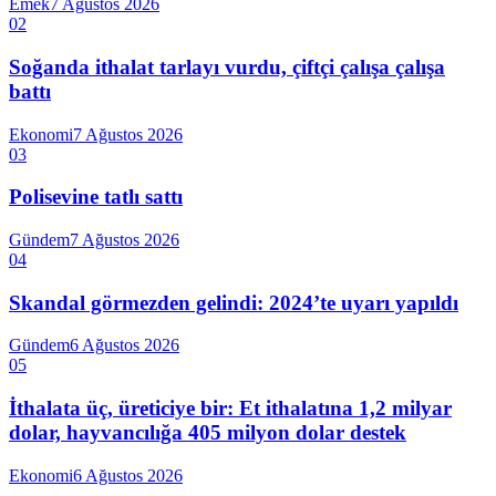
Emek
7 Ağustos 2026
02
Soğanda ithalat tarlayı vurdu, çiftçi çalışa çalışa
battı
Ekonomi
7 Ağustos 2026
03
Polisevine tatlı sattı
Gündem
7 Ağustos 2026
04
Skandal görmezden gelindi: 2024’te uyarı yapıldı
Gündem
6 Ağustos 2026
05
İthalata üç, üreticiye bir: Et ithalatına 1,2 milyar
dolar, hayvancılığa 405 milyon dolar destek
Ekonomi
6 Ağustos 2026