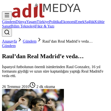
Gündem
Dünya
Yaşam
Türkiye
Politika
Ekonomi
Emek
Sağlık
Kültür
Sanat
Bilim Teknoloji
Fikir & Yazı
Anasayfa
Gündem
Raul’dan Real Madrid’e veda…
Gündem
Raul’dan Real Madrid’e veda…
İspanyol futbolunun önemli isimlerinden Raul Gonzalez, 16 yıl
formasını giydiği ve uzun süre kaptanlığını yaptığı Real Madrid'e
veda etti.
26 Temmuz 2010
2
dk okuma