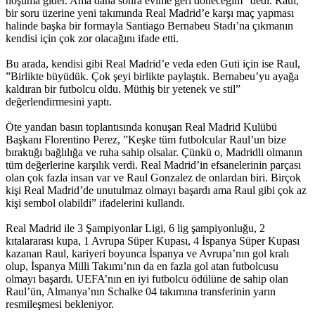
hoşuma gider. Ama daha sonra evime geri döneceğim” dedi. Raul,
bir soru üzerine yeni takımında Real Madrid’e karşı maç yapması
halinde başka bir formayla Santiago Bernabeu Stadı’na çıkmanın
kendisi için çok zor olacağını ifade etti.
Bu arada, kendisi gibi Real Madrid’e veda eden Guti için ise Raul,
”Birlikte büyüdük. Çok şeyi birlikte paylaştık. Bernabeu’yu ayağa
kaldıran bir futbolcu oldu. Müthiş bir yetenek ve stil”
değerlendirmesini yaptı.
Öte yandan basın toplantısında konuşan Real Madrid Kulübü
Başkanı Florentino Perez, ”Keşke tüm futbolcular Raul’un bize
bıraktığı bağlılığa ve ruha sahip olsalar. Çünkü o, Madridli olmanın
tüm değerlerine karşılık verdi. Real Madrid’in efsanelerinin parçası
olan çok fazla insan var ve Raul Gonzalez de onlardan biri. Birçok
kişi Real Madrid’de unutulmaz olmayı başardı ama Raul gibi çok az
kişi sembol olabildi” ifadelerini kullandı.
Real Madrid ile 3 Şampiyonlar Ligi, 6 lig şampiyonluğu, 2
kıtalararası kupa, 1 Avrupa Süper Kupası, 4 İspanya Süper Kupası
kazanan Raul, kariyeri boyunca İspanya ve Avrupa’nın gol kralı
olup, İspanya Milli Takımı’nın da en fazla gol atan futbolcusu
olmayı başardı. UEFA’nın en iyi futbolcu ödülüne de sahip olan
Raul’ün, Almanya’nın Schalke 04 takımına transferinin yarın
resmileşmesi bekleniyor.