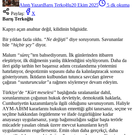
Alıntı Yazarı
Barış Terkoğlu
20 Ekim 2025
5
dk okuma
Paylaş:
X
Barış Terkoğlu
Kapıyı a
çan anahtar de
ğil, kilidinin bilgisidir.
Bir yıldan fazla oldu.
“Ne değişti”
diye soruyorum. Savunanlar
bile
“hi
çbir
şey”
diyor.
Malum
“s
üreç”
ten bahsediyorum.
İlk g
ünlerinden itibaren
ele
ştiriyor, ilk d
ü
ğmenin yanlış iliklendiğini s
öylüyorum. Daha da
ileri gidip tarihin her ba
şarısız adımı cezalandırma y
öntemini
hat
ırlatıyor, despotizmin sopasını daha da kalınlaştıracak sonucu
g
österiyorum.
İktidarın kulbundan tutunca savcıları g
öreve
ça
ğıran
“susturuncular”
a rağmen s
öylemeye devam edeyim.
Türkiye’de
“Kürt meselesi”
ba
şlığında sıralananlar dahil,
sorunlarımızın
ço
ğunun hukuk devletiyle, demokratik haklarla,
Cumhuriyetin kazanımlarıyla ilgili olduğunu savunuyorum. Haliyle
AYM-AİHM kararlarını hukukun emrettiği gibi tanırsanız, se
çme ve
seçilme hakk
ından
örgütlenme ve ifade özgürlü
ğ
üne kadar
anayasay
ı uygularsanız, yargı bağımsızlığını sağlar başta ter
örle
mücadele yasalar
ı olmak
üzere mevcut kanunlar
ın keyfi
uygulamalarını engellerseniz. Emin olun daha ger
çekçi, daha