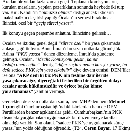
Aradan bir yıldan fazla zaman ge
çti. Toplanan komisyonlar
ın,
kurulan masaların, yapılan pazarlıkların sonunda heybede iki turp
var. Biri; Kandil’in
“olmazsa olmaz”
dediği ancak iktidarın
maksimalizm eleştirisi yaptığı
Öcalan’
ın serbest bırakılması.
İkincisi,
özel bir
“geçi
ş s
üreci yasas
ı”
.
İlk konuyu ge
çen per
şembe anlattım. İkincisine gelirsek…
Öcalan ve iktidar, genel de
ğil
“s
ürece özel”
bir yasa ç
ıkarmada
anlaşmış g
örünüyor. Bunu
İmralı’dan sızan notlarda g
örmü
şt
ük.
Ad
ına
“PKK yasası”
denen d
üzenleme,
İmralı’da g
ündeme
gelmi
şti.
Öcalan,
“Meclis Komisyonu gelsin, kanun
tasla
ğı
önerece
ğim”
demiş,
“diğer su
çlar
ı neden karıştırıyoruz, bu
defa sadece PKK i
çin yasa ç
ıkabilir”
diye devam etmişti. DEM’liler
ise ona
“AKP dedi ki biz PKK’nin feshine dair ileride
yasa
ç
ıkaracağız, diyeceğiz ki feshedilen bir
örgütten dolay
ı
cezalar artık h
ükümsüzdür ve öylece ba
şka kimse
yararlanamaz”
yanıtını vermişti.
Ger
çekten de s
ızan notlardan sonra, hem MHP’den hem
Mehmet
U
çum
gibi Cumhurba
şkanlığı’ndaki isimlerden hem de DEM
Partililerden benzer a
ç
ıklamalar geldi. Cumhurbaşkanı’nın PKK
dışındaki yargılamalara uygulanacak bir d
üzenlemeye taraftar
olmad
ığı yazıldı. Son olarak “sadece PKK’ye uygulanacak s
üreç
yasas
ı”nın yolda olduğunu
ö
ğrendik. (T24,
Ceren Bayar
, 17 Ekim)