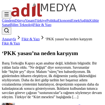
Gündem
Dünya
Yaşam
Türkiye
Politika
Ekonomi
Emek
Sağlık
Kültür
Sanat
Bilim Teknoloji
Fikir & Yazı
Anasayfa
Fikir & Yazı
‘PKK yasası’na neden karşıyım
Fikir & Yazı
‘PKK yasası’na neden karşıyım
Barış Terkoğlu Kapıyı açan anahtar değil, kilidinin bilgisidir. Bir
yıldan fazla oldu. “Ne değişti” diye soruyorum. Savunanlar
bile “hiçbir şey” diyor. Malum “süreç”ten bahsediyorum. İlk
günlerinden itibaren eleştiriyor, ilk düğmenin yanlış iliklendiğini
söylüyorum. Daha da ileri gidip tarihin her başarısız adımı
cezalandırma yöntemini hatırlatıyor, despotizmin sopasını daha da
kalınlaştıracak sonucu gösteriyorum. İktidarın kulbundan tutunca
savcıları göreve çağıran “susturuncular”a rağmen söylemeye devam
edeyim. Türkiye’de “Kürt meselesi” başlığında […]