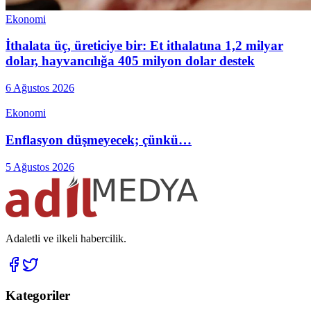
Ekonomi
İthalata üç, üreticiye bir: Et ithalatına 1,2 milyar
dolar, hayvancılığa 405 milyon dolar destek
6 Ağustos 2026
Ekonomi
Enflasyon düşmeyecek; çünkü…
5 Ağustos 2026
Adaletli ve ilkeli habercilik.
Kategoriler