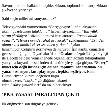
Savunanlar bile halktaki kar
şılıksızlıktan, toplumdaki inan
çs
ızlıktan
şik
âyet ediyorlar ya…
Sahi suçlu millet mi san
ıyorsunuz?
Televizyondaki yorumcunun
“Barış geliyor”
lafını altyazıda
akan
“gazetecilere tutuklama”
haberi, siyaset
çinin
“Bin y
ıllık
sorun
çözülüyor”
sözünü herkesi içeri att
ıracak
“genel ahlak
yasası”
,
“Herkes evinde rahat uyuyacak”
a
ç
ıklamasını
“Evinden
alınıp sidik analizleri servis edilen şarkıcı”
ifşaları
tamamlıyor.
Çeli
şkiyi g
örmeyen de görüyor.
İşin garibi, cumartesi
gecesi olduğu gibi, Diyarbakır’daki
“
Öcalan’
a özgürlük”
yürüyü
ş
ü
ile Hacettepe’deki yemekhanede ö
ğrencilerin g
özalt
ı fotoğraflarını
yan yana koyanlar, eskisinden daha
öfkeyle yata
ğa giriyor.
“S
üreç”
millet için de
ğil iktidar i
çin olunca, toplumu rahatlatmak bir
yana; k
ızdırıyor, kutuplaştırıyor, tepkiselleştiriyor.
Buna,
Cumhuriyetin kurucu değerleri başta
olmak
üzere,
“ba
şka”
g
ördü
ğ
üne hakaret
eden
“süreç
şımarıkları”
da tuz biber ekiyor.
‘PKK YASASI’ İMRALI’DAN ÇIKTI
İlk d
ü
ğmeden son d
ü
ğmeye gelirsek…