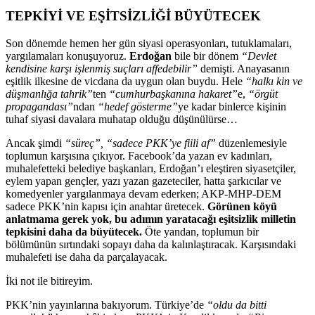
TEPKİYİ VE EŞİTSİZLİĞİ BÜYÜTECEK
Son dönemde hemen her gün siyasi operasyonlar
ı, tutuklamaları,
yargılamaları konuşuyoruz.
Erdoğan
bile bir d
önem
“Devlet
kendisine kar
şı işlenmiş su
çlar
ı affedebilir”
demişti. Anayasanın
eşitlik ilkesine de vicdana da uygun olan buydu. Hele
“halkı kin ve
d
ü
şmanlığa tahrik”
ten
“cumhurbaşkanına hakaret”
e,
“
örgüt
propagandas
ı”
ndan
“hedef g
österme”
ye kadar binlerce ki
şinin
tuhaf siyasi davalara muhatap olduğu d
ü
ş
ünülürse…
Ancak
şimdi
“s
üreç”, “sadece PKK’ye fiili af”
düzenlemesiyle
toplumun kar
şısına
ç
ıkıyor. Facebook’da yazan ev kadınları,
muhalefetteki belediye başkanları, Erdoğan’ı eleştiren siyaset
çiler,
eylem yapan gençler, yaz
ı yazan gazeteciler, hatta şarkıcılar ve
komedyenler yargılanmaya devam ederken; AKP-MHP-DEM
sadece PKK’nin kapısı i
çin anahtar üretecek.
Görünen köyü
anlatmama gerek yok, bu ad
ımın yaratacağı eşitsizlik milletin
tepkisini daha da b
üyütecek.
Öte yandan, toplumun bir
bölümünün s
ırtındaki sopayı daha da kalınlaştıracak. Karşısındaki
muhalefeti ise daha da par
çalayacak.
İki not ile bitireyim.
PKK’nin yayınlarına bakıyorum. T
ürkiye’de
“oldu da bitti