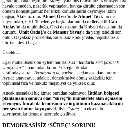
garantili, daha me
şru bir
“s
üreç”
yaratm
ış olursunuz. Komisyonlara
havale etmeden, pazarlık yapmadan, kavga-g
ürültü ç
ıkarmadan son
d
önem konu
ştuğumuz her krizli konuda şairin deyimiyle iklim
değişir, Akdeniz olur.
Ahmet
Özer
’in de
Ahmet Türk
’ün de
kayyumlar
ı, CHP’li belediye başkanlarının da milletvekili
Can
Atalay
’ın da tutukluluğu, Gezi davasının da Kobani davasının da
durumu,
Ümit Özda
ğ
’a da
Mansur Yavaş
’a da yargı tehdidi son
bulur. Dayaksız protestolar, sans
ürsüz konu
şmalar, hapishanesiz
h
ürriyet devri ba
şlar.
Üstelik…
E
ğer muhalifseniz bu eylem haritası sizi
“İktidarla kirli pazarlık
yapıyorlar”
ithamından korur. Yok eğer iktidar
tarafındaysanız
“Ter
öre alan aç
ıyorlar”
su
çlamas
ından kurtarır.
Ayrıca anayasaya, adalete, demokrasiye d
önü
ş sağladığı i
çin
toplumsal r
ıza ve hukuki meşruiyet de y
üksek olur.
Ancak masadaki hiç kimse buradan bakm
ıyor.
İktidar, b
ölgesel
planlaman
ın sonucu olan “s
üreç”in muhalefete alan açmas
ını
istemiyor. İmralı da kendisinin ve
örgütünün kazanacaklar
ını
her şeyin
önüne koyuyor.
Haliyle
“süreç”
in ekseni bu
gayrime
şrular dengesi
üzerinde çiziliyor.
DEMOKRASİSİZ ‘SÜREÇ’ SORUNU