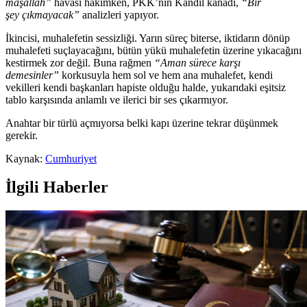
ma
şallah”
havası h
âkimken, PKK’nin Kandil kanad
ı,
“Bir
şey
ç
ıkmayacak”
analizleri yapıyor.
İkincisi, muhalefetin sessizliği. Yarın s
üreç biterse, iktidar
ın d
önüp
muhalefeti suçlayaca
ğını, b
ütün yükü muhalefetin üzerine y
ıkacağını
kestirmek zor değil. Buna rağmen
“Aman s
ürece kar
şı
demesinler”
korkusuyla hem sol ve hem ana muhalefet, kendi
vekilleri kendi başkanları hapiste olduğu halde, yukarıdaki eşitsiz
tablo karşısında anlamlı ve ilerici bir ses
ç
ıkarmıyor.
Anahtar bir t
ürlü açm
ıyorsa belki kapı
üzerine tekrar dü
ş
ünmek
gerekir.
Kaynak:
Cumhuriyet
İlgili Haberler