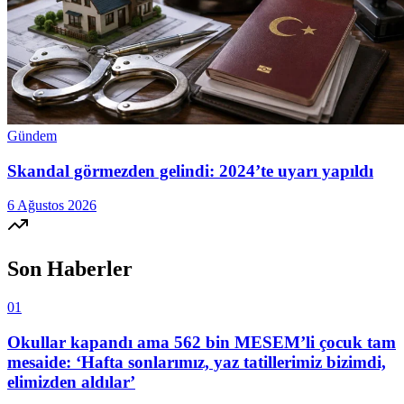
Gündem
Skandal görmezden gelindi: 2024’te uyarı yapıldı
6 Ağustos 2026
Son Haberler
01
Okullar kapandı ama 562 bin MESEM’li çocuk tam
mesaide: ‘Hafta sonlarımız, yaz tatillerimiz bizimdi,
elimizden aldılar’