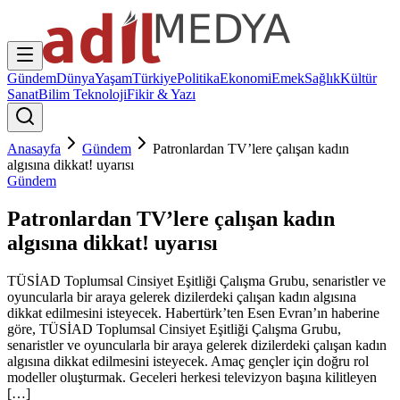
Gündem
Dünya
Yaşam
Türkiye
Politika
Ekonomi
Emek
Sağlık
Kültür
Sanat
Bilim Teknoloji
Fikir & Yazı
Anasayfa
Gündem
Patronlardan TV’lere çalışan kadın
algısına dikkat! uyarısı
Gündem
Patronlardan TV’lere çalışan kadın
algısına dikkat! uyarısı
TÜSİAD Toplumsal Cinsiyet Eşitliği Çalışma Grubu, senaristler ve
oyuncularla bir araya gelerek dizilerdeki çalışan kadın algısına
dikkat edilmesini isteyecek. Habertürk’ten Esen Evran’ın haberine
göre, TÜSİAD Toplumsal Cinsiyet Eşitliği Çalışma Grubu,
senaristler ve oyuncularla bir araya gelerek dizilerdeki çalışan kadın
algısına dikkat edilmesini isteyecek. Amaç gençler için doğru rol
modeller oluşturmak. Geceleri herkesi televizyon başına kilitleyen
[…]