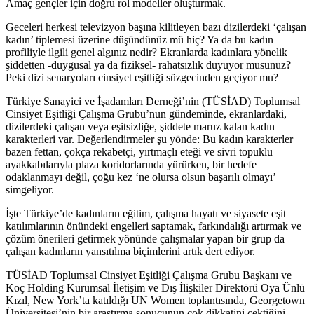
Amaç gençler için doğru rol modeller oluşturmak.
Geceleri herkesi televizyon başına kilitleyen bazı dizilerdeki ‘çalışan
kadın’ tiplemesi üzerine düşündünüz mü hiç? Ya da bu kadın
profiliyle ilgili genel algınız nedir? Ekranlarda kadınlara yönelik
şiddetten -duygusal ya da fiziksel- rahatsızlık duyuyor musunuz?
Peki dizi senaryoları cinsiyet eşitliği süzgecinden geçiyor mu?
Türkiye Sanayici ve İşadamları Derneği’nin (TÜSİAD) Toplumsal
Cinsiyet Eşitliği Çalışma Grubu’nun gündeminde, ekranlardaki,
dizilerdeki çalışan veya eşitsizliğe, şiddete maruz kalan kadın
karakterleri var. Değerlendirmeler şu yönde: Bu kadın karakterler
bazen fettan, çokça rekabetçi, yırtmaçlı eteği ve sivri topuklu
ayakkabılarıyla plaza koridorlarında yürürken, bir hedefe
odaklanmayı değil, çoğu kez ‘ne olursa olsun başarılı olmayı’
simgeliyor.
İşte Türkiye’de kadınların eğitim, çalışma hayatı ve siyasete eşit
katılımlarının önündeki engelleri saptamak, farkındalığı artırmak ve
çözüm önerileri getirmek yönünde çalışmalar yapan bir grup da
çalışan kadınların yansıtılma biçimlerini artık dert ediyor.
TÜSİAD Toplumsal Cinsiyet Eşitliği Çalışma Grubu Başkanı ve
Koç Holding Kurumsal İletişim ve Dış İlişkiler Direktörü Oya Ünlü
Kızıl, New York’ta katıldığı UN Women toplantısında, Georgetown
Üniversitesi’nin bir araştırma sonucunun çok dikkatini çektiğini