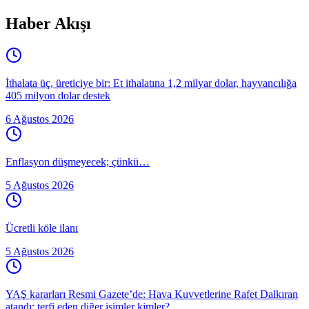
Haber Akışı
İthalata üç, üreticiye bir: Et ithalatına 1,2 milyar dolar, hayvancılığa
405 milyon dolar destek
6 Ağustos 2026
Enflasyon düşmeyecek; çünkü…
5 Ağustos 2026
Ücretli köle ilanı
5 Ağustos 2026
YAŞ kararları Resmi Gazete’de: Hava Kuvvetlerine Rafet Dalkıran
atandı; terfi eden diğer isimler kimler?