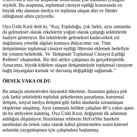
söyledi. Bu araştırma, toplumsal cinsiyet eşitliği konusunda en
büyük etki alanının medya ve topluma ulaşan dizi ve filmler
olduğunun altını çiziyordu.
Oya Ünlü Kızıl dedi ki, “Koç Topluluğu, çok farklı, aynı zamanda
da geleneksel olarak erkeklerin yoğun olarak çalıştığı sektörlerde
faaliyet gösteriyor. Bu sektörlerde geleneksel kadın-erkek rol
dağılımına yönelik algıları kırmaya ihtiyacımız var. Tüm
iletişimimize toplumsal cinsiyet eşitliği filtresini eklemek hedefiyle
bir yöntem belirledik. Ve ‘İletişimde Toplumsal Cinsiyet Eşitliği
Rehberi’ oluşturduk. Bir dizi atölye çalışması da gerçekleştirdik.
Amacımız, büyük kitlelere ulaşan iletişimimizde toplumsal cinsiyete
bağlı önyargıları kırmak ve davranış değişikliği sağlamak.”
ÖRNEK VAKA OLDU
Bu amaçla otomotivden dayanıklı tüketime, finanstan gıdaya pek
çok farklı sektördeki topluluk şirketlerinin pazarlama, kurumsal
iletişim, sosyal medya iletişimi gibi farklı alanlarda uzmanlaşan
ekiplerine ulaşılmış. Aynı zamanda birlikte çalışılan 40’a yakın ajans
da bu atölyelere katılmış. Oya Ünlü Kızıl, değişimin ilk adımının
atıldığını düşünüyor. Hazırlanan rehberin HeForShe hareketi
tarafından da örnek vaka olarak kabul görmesinden sonra küresel
anlamda yaygınlaşması için çalışmalara başlanmış.