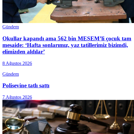
Gündem
Okullar kapandı ama 562 bin MESEM’li çocuk tam
mesaide: ‘Hafta sonlarımız, yaz tatillerimiz bizimdi,
elimizden aldılar’
8 Ağustos 2026
Gündem
Polisevine tatlı sattı
7 Ağustos 2026