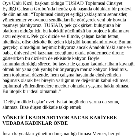
Oya Ünlü Kızıl, başkanı olduğu TÜSİAD Toplumsal Cinsiyet
Eşitliği Çalışma Grubu’nda henüz çok başında oldukları bir projeyi
de dün anlattı: “Toplumsal cinsiyet eşitliği yaklaşımını senaristler,
yönetmenler ve oyuncu sendikaları ile görüşerek yeni bir boyuta
taşımayı planlıyoruz. TÜSİAD, pek çok şirketi buluşturan bir
platform olduğu için bu kolektif gücümüzü bu projede kullanmayı
arzu ediyoruz. Pek çok dizide ve filmde, çalışan kadın fettan,
niteliksiz, ofise dekolte ile gelen kişi gibi konumlandırılıyor. Bunun
gerçekçi olmadığını hepimiz biliyoruz ancak Anadolu’daki anne ve
baba, üniversiteyi kazanan çocuğunu okula göndermede direnç
gösterirken bu dizilerin de etkisinde kalıyor. Böyle
konumlandırıldığı sürece, bu tasvir ile çalışan kadınlar ilham kaynağı
olmak bir yana çok yanlış bir önyargıya maruz kalıyor. İdealimiz,
hem toplumsal düzende, hem çalışma hayatında cinsiyetinden
bağımsız olarak her bireyin varlığının ve değerinin kabul edilmesi;
toplumsal yönlendirmelere mecbur olmadan yaşama hakkı olması.
Bu ütopik bir ideal olmamalı.”
‘Değişim dilde başlar’ evet. Fakat bugünden yarına da sonuç
alınmaz. Bize düşen dikkatle takip etmek.
YÖNETİCİ KADIN ARTIYOR ANCAK KARİYERE
VEDADA KADINLAR ÖNDE
İnsan kaynakları yönetim danışmanlığı firması Mercer, her yıl