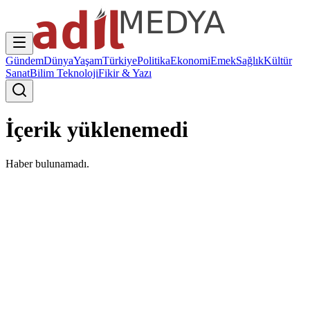
Gündem
Dünya
Yaşam
Türkiye
Politika
Ekonomi
Emek
Sağlık
Kültür
Sanat
Bilim Teknoloji
Fikir & Yazı
İçerik yüklenemedi
Haber bulunamadı.