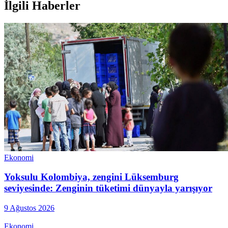
İlgili Haberler
Ekonomi
Yoksulu Kolombiya, zengini Lüksemburg
seviyesinde: Zenginin tüketimi dünyayla yarışıyor
9 Ağustos 2026
Ekonomi