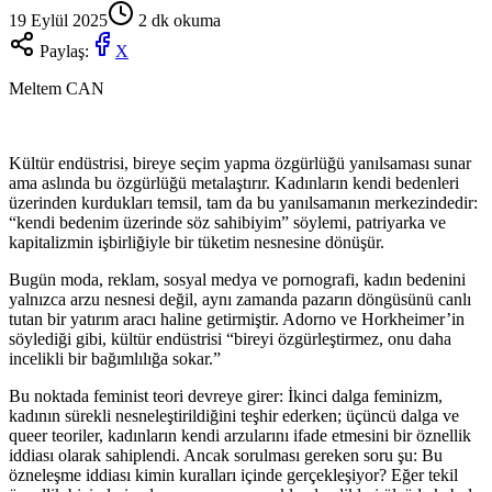
19 Eylül 2025
2
dk okuma
Paylaş:
X
Meltem CAN
Kültür endüstrisi, bireye seçim yapma özgürlüğü yanılsaması sunar
ama aslında bu özgürlüğü metalaştırır. Kadınların kendi bedenleri
üzerinden kurdukları temsil, tam da bu yanılsamanın merkezindedir:
“kendi bedenim üzerinde söz sahibiyim” söylemi, patriyarka ve
kapitalizmin işbirliğiyle bir tüketim nesnesine dönüşür.
Bugün moda, reklam, sosyal medya ve pornografi, kadın bedenini
yalnızca arzu nesnesi değil, aynı zamanda pazarın döngüsünü canlı
tutan bir yatırım aracı haline getirmiştir. Adorno ve Horkheimer’in
söylediği gibi, kültür endüstrisi “bireyi özgürleştirmez, onu daha
incelikli bir bağımlılığa sokar.”
Bu noktada feminist teori devreye girer: İkinci dalga feminizm,
kadının sürekli nesneleştirildiğini teşhir ederken; üçüncü dalga ve
queer teoriler, kadınların kendi arzularını ifade etmesini bir öznellik
iddiası olarak sahiplendi. Ancak sorulması gereken soru şu: Bu
özneleşme iddiası kimin kuralları içinde gerçekleşiyor? Eğer tekil