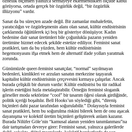
öznellik biçimleri yalnızca sermayeye eklemlendikleri ölçüde kabul
görüyorsa, ortada gerçek bir özgürlük değil, “bir özgürlük
illüzyonu” vardır.
Sanat da bu süreçten azade değil. Bir zamanlar muhalefetin,
yaratıcılığın ve özgürleşmenin alanı olan sanat, kültür endüstrisinin
çarklarında öğütülerek içi boş bir gösteriye dönüşüyor. Kadın
bedenine dair sanat üretimleri bile çoğunlukla pazarın yeniden
üretimine hizmet edecek şekilde estetize ediliyor. Feminist sanat
pratikleri, tam da bu yüzden, hem kültür endüstrisinin
hegemonyasını ifşa etmek hem de alternatif ifade yolları yaratmak
zorunda.
Günümüzde queer-feminist sanatçılar, “normal” sayılmayan
bedenleri, kimlikleri ve arzuları sanatın merkezine taşıyarak
kapitalist kültür endüstrisinin çerçevesini kırmaya çalışırlar. Ancak
burada çelişkili bir durum vardır: Kültür endüstrisi bu tür radikal
işlerin estetiğini hızla metalaştırabilir. Örneğin feminist sloganik
görseller moda sektörüne “cool” bir tasarım öğesi olarak girdiğinde,
politik içeriği boşaltılır. Bell Hooks’un söylediği gibi, “direniş
biçimleri dahi pazar tarafından soğurulabilir.” Dolayısıyla feminist
sanat pratikleri, hem bu soğurulma riskini bilerek hem de onu aşacak
dayanışma ve kolektif üretim biçimleri geliştirerek anlam kazanır.
Burada Nilüfer Göle’nin “kamusal alanın yeniden tanımlanması”na
dair tartışmaları devreye girer: Feminist sanat, yalnızca galerilerde