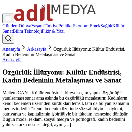
Gündem
Dünya
Yaşam
Türkiye
Politika
Ekonomi
Emek
Sağlık
Kültür
Sanat
Bilim Teknoloji
Fikir & Yazı
Anasayfa
Arkasayfa
Özgürlük İllüzyonu: Kültür Endüstrisi,
Kadın Bedeninin Metalaşması ve Sanat
Arkasayfa
Özgürlük İllüzyonu: Kültür Endüstrisi,
Kadın Bedeninin Metalaşması ve Sanat
Meltem CAN Kültür endüstrisi, bireye seçim yapma özgürlüğü
yanılsaması sunar ama aslında bu özgürlüğü metalaştırır. Kadınların
kendi bedenleri üzerinden kurdukları temsil, tam da bu yanılsamanın
merkezindedir: “kendi bedenim üzerinde söz sahibiyim” söylemi,
patriyarka ve kapitalizmin işbirliğiyle bir tüketim nesnesine dönüşür.
Bugün moda, reklam, sosyal medya ve pornografi, kadın bedenini
yalnızca arzu nesnesi değil, aynı […]