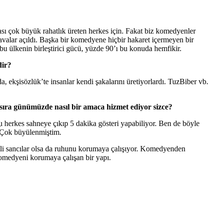
ması çok büyük rahatlık üreten herkes için. Fakat biz komedyenler
davalar açıldı. Başka bir komedyene hiçbir hakaret içermeyen bir
bu ülkenin birleştirici gücü, yüzde 90’ı bu konuda hemfikir.
dir?
da, ekşisözlük’te insanlar kendi şakalarını üretiyorlardı. TuzBiber vb.
 sıra günümüzde nasıl bir amaca hizmet ediyor sizce?
ığı herkes sahneye çıkıp 5 dakika gösteri yapabiliyor. Ben de böyle
. Çok büyülenmiştim.
şitli sancılar olsa da ruhunu korumaya çalışıyor. Komedyenden
komedyeni korumaya çalışan bir yapı.