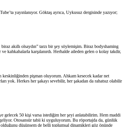
ouTube’ta yayınlanıyor. Göktaş ayrıca, Uykusuz dergisinde yazıyor;
 biraz akıllı olsaydın” tarzı bir şey söylemişim. Biraz bodyshaming
r ve kahkahalarla karşılanırdı. Herhalde aileden gelen o kolay takdir,
ların keskinliğinden pişman oluyorum. Ahkam kesecek kadar net
ı yok. Herkes her şakayı sevebilir, her şakadan da rahatsız olabilir
ye gelecek 50 kişi varsa istediğim her şeyi anlatabilirim. Hem maddi
 geliyor. Otosansür tabii ki uyguluyorum. Bu röportajda da, günlük
 yol olduğunu düşünsem de belli toplumsal dinamikleri göz önünde