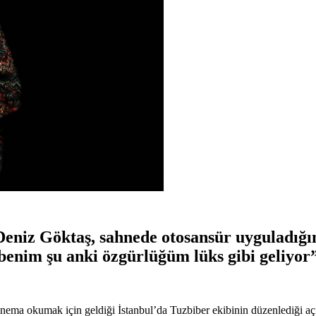
niz Göktaş, sahnede otosansür uyguladığını 
n benim şu anki özgürlüğüm lüks gibi geliyor”
ema okumak için geldiği İstanbul’da Tuzbiber ekibinin düzenlediği açık 