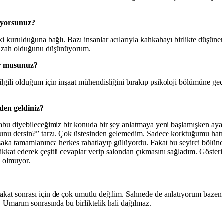
üyorsunuz?
ki kurulduğuna bağlı. Bazı insanlar acılarıyla kahkahayı birlikte düşün
n mizah olduğunu düşünüyorum.
or musunuz?
lgili olduğum için inşaat mühendisliğini bırakıp psikoloji bölümüne ge
den geldiniz?
abu diyebileceğimiz bir konuda bir şey anlatmaya yeni başlamışken ayağa
 bunu dersin?” tarzı. Çok üstesinden gelemedim. Sadece korktuğumu hatı
şaka tamamlanınca herkes rahatlayıp gülüyordu. Fakat bu seyirci bölünce
kat ederek çeşitli cevaplar verip salondan çıkmasını sağladım. Gösterin
i olmuyor.
at sonrası için de çok umutlu değilim. Sahnede de anlatıyorum bazen, 20
. Umarım sonrasında bu birliktelik hali dağılmaz.