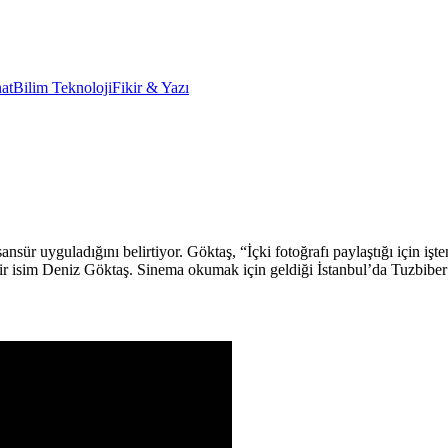
at
Bilim Teknoloji
Fikir & Yazı
r uyguladığını belirtiyor. Göktaş, “İçki fotoğrafı paylaştığı için işte
 isim Deniz Göktaş. Sinema okumak için geldiği İstanbul’da Tuzbiber e