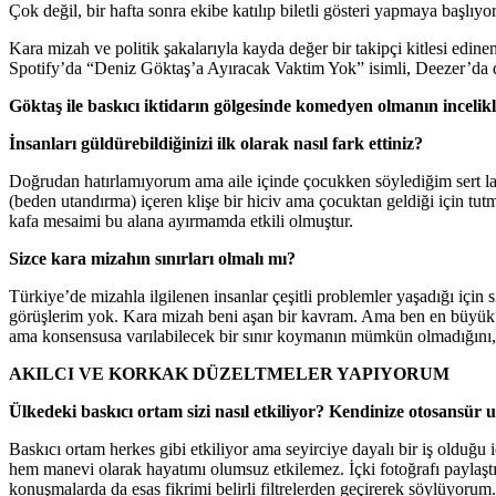
Çok değil, bir hafta sonra ekibe katılıp biletli gösteri yapmaya başlıyo
Kara mizah ve politik şakalarıyla kayda değer bir takipçi kitlesi edi
Spotify’da “Deniz Göktaş’a Ayıracak Vaktim Yok” isimli, Deezer’da da
Göktaş ile baskıcı iktidarın gölgesinde komedyen olmanın incelik
İnsanları güldürebildiğinizi ilk olarak nasıl fark ettiniz?
Doğrudan hatırlamıyorum ama aile içinde çocukken söylediğim sert lafl
(beden utandırma) içeren klişe bir hiciv ama çocuktan geldiği için tutm
kafa mesaimi bu alana ayırmamda etkili olmuştur.
Sizce kara mizahın sınırları olmalı mı?
Türkiye’de mizahla ilgilenen insanlar çeşitli problemler yaşadığı içi
görüşlerim yok. Kara mizah beni aşan bir kavram. Ama ben en büyük acı
ama konsensusa varılabilecek bir sınır koymanın mümkün olmadığını, 
AKILCI VE KORKAK DÜZELTMELER YAPIYORUM
Ülkedeki baskıcı ortam sizi nasıl etkiliyor? Kendinize otosansür
Baskıcı ortam herkes gibi etkiliyor ama seyirciye dayalı bir iş olduğ
hem manevi olarak hayatımı olumsuz etkilemez. İçki fotoğrafı paylaştı
konuşmalarda da esas fikrimi belirli filtrelerden geçirerek söylüyoru