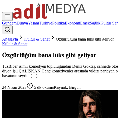
Gündem
Dünya
Yaşam
Türkiye
Politika
Ekonomi
Emek
Sağlık
Kültür San
Anasayfa
Kültür & Sanat
Özgürlüğüm bana lüks gibi geliyor
Kültür & Sanat
Özgürlüğüm bana lüks gibi geliyor
TuzBiber isimli komedyen topluluğundan Deniz Göktaş, sahnede otosansü
diyor. Işıl ÇALIŞKAN Genç komedyenler arasında yıldızı parlayan bir
hayatının seyrini […]
24 Nisan 2023
5
dk okuma
Kaynak:
Birgün