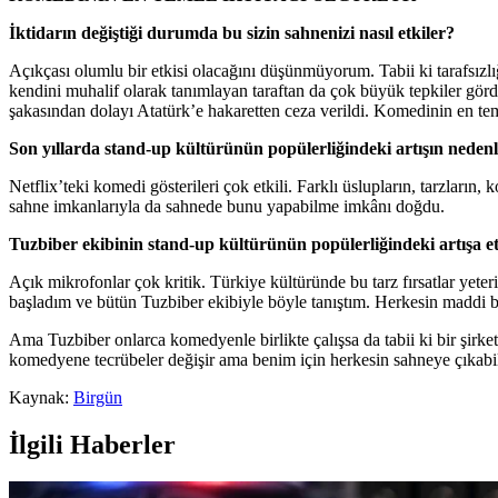
İktidarın değiştiği durumda bu sizin sahnenizi nasıl etkiler?
Açıkçası olumlu bir etkisi olacağını düşünmüyorum. Tabii ki tarafsızlı
kendini muhalif olarak tanımlayan taraftan da çok büyük tepkiler gördü
şakasından dolayı Atatürk’e hakaretten ceza verildi. Komedinin en teme
Son yıllarda stand-up kültürünün popülerliğindeki artışın neden
Netflix’teki komedi gösterileri çok etkili. Farklı üslupların, tarzların
sahne imkanlarıyla da sahnede bunu yapabilme imkânı doğdu.
Tuzbiber ekibinin stand-up kültürünün popülerliğindeki artışa et
Açık mikrofonlar çok kritik. Türkiye kültüründe bu tarz fırsatlar yete
başladım ve bütün Tuzbiber ekibiyle böyle tanıştım. Herkesin maddi b
Ama Tuzbiber onlarca komedyenle birlikte çalışsa da tabii ki bir şirk
komedyene tecrübeler değişir ama benim için herkesin sahneye çıkabil
Kaynak:
Birgün
İlgili Haberler