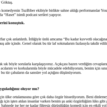
r Göktaş.
nen komedyenin TuzBiber ekibiyle birlikte sahne aldığı performanslar Y
 “Haset” isimli podcast serileri yapıyor.
lerini konuştuk.
ar çok anlatılırdı. İriliğiyle ünlü amcama “Bu kadar kuvvetli olacağına
uş aile içinde. Genel olarak bu tür laf sokmalarım fazlasıyla takdir edili
n sık sık böyle sorularla karşılaşıyoruz. Açıkçası bazen verdiğim cevap
larım ve korkularımla böyle mücadele edebiliyorum, benim için sınırlar
bu tür çabaların da sansüre yol açtığını düşünüyorum.
 uyguladığınız oluyor mu?
u için ülke ortalamasına göre çok daha özgür hissediyorum. Beni dinleme
ğı için işten atılan insanlar varken benim şu anki özgürlüğüm lüks gibi
m. Sahnede ise her ne kadar filtresiz dürüstlüğün komedi için en etkili