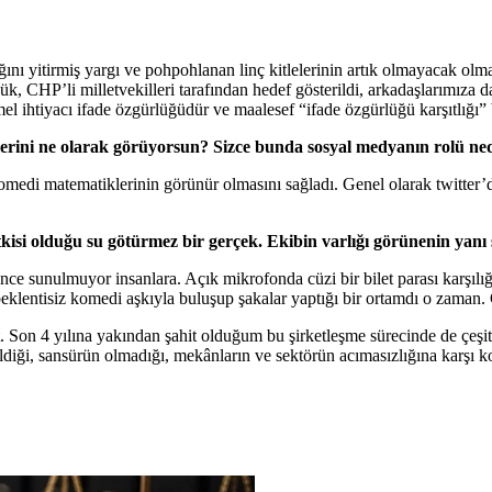
ğını yitirmiş yargı ve pohpohlanan linç kitlelerinin artık olmayacak ol
k, CHP’li milletvekilleri tarafından hedef gösterildi, arkadaşlarımıza 
l ihtiyacı ifade özgürlüğüdür ve maalesef “ifade özgürlüğü karşıtlığı” 
lerini ne olarak görüyorsun? Sizce bunda sosyal medyanın rolü ne
, komedi matematiklerinin görünür olmasını sağladı. Genel olarak twitter’
kisi olduğu su götürmez bir gerçek. Ekibin varlığı görünenin yanı
rince sunulmuyor insanlara. Açık mikrofonda cüzi bir bilet parası karşıl
eklentisiz komedi aşkıyla buluşup şakalar yaptığı bir ortamdı o zaman
et. Son 4 yılına yakından şahit olduğum bu şirketleşme sürecinde de çe
diği, sansürün olmadığı, mekânların ve sektörün acımasızlığına karşı 