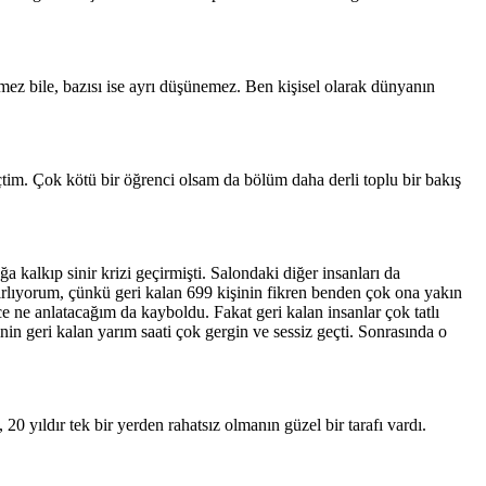
emez bile, bazısı ise ayrı düşünemez. Ben kişisel olarak dünyanın
çtim. Çok kötü bir öğrenci olsam da bölüm daha derli toplu bir bakış
 kalkıp sinir krizi geçirmişti. Salondaki diğer insanları da
rlıyorum, çünkü geri kalan 699 kişinin fikren benden çok ona yakın
 ne anlatacağım da kayboldu. Fakat geri kalan insanlar çok tatlı
in geri kalan yarım saati çok gergin ve sessiz geçti. Sonrasında o
 yıldır tek bir yerden rahatsız olmanın güzel bir tarafı vardı.