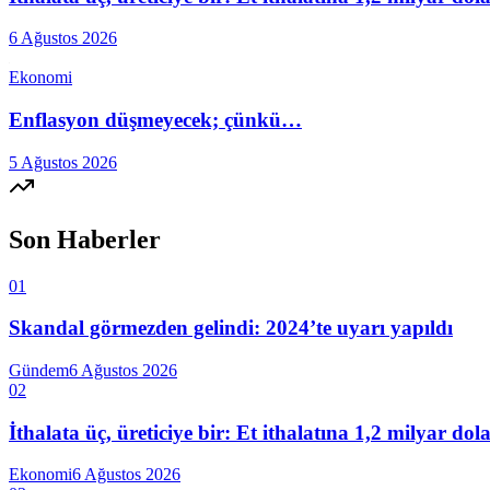
6 Ağustos 2026
Ekonomi
Enflasyon düşmeyecek; çünkü…
5 Ağustos 2026
Son Haberler
01
Skandal görmezden gelindi: 2024’te uyarı yapıldı
Gündem
6 Ağustos 2026
02
İthalata üç, üreticiye bir: Et ithalatına 1,2 milyar do
Ekonomi
6 Ağustos 2026