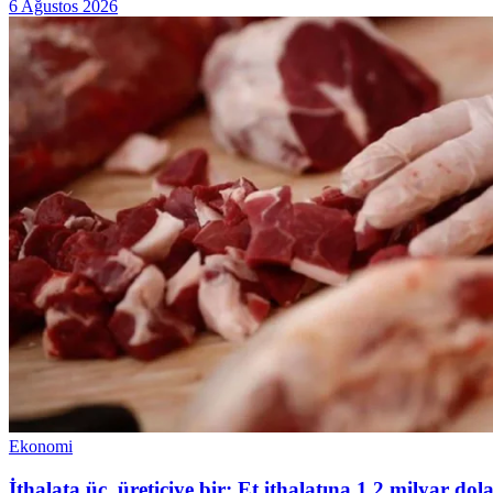
6 Ağustos 2026
Ekonomi
İthalata üç, üreticiye bir: Et ithalatına 1,2 milyar do