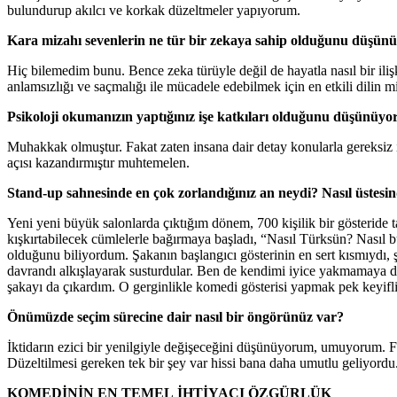
bulundurup akılcı ve korkak düzeltmeler yapıyorum.
Kara mizahı sevenlerin ne tür bir zekaya sahip olduğunu düşün
Hiç bilemedim bunu. Bence zeka türüyle değil de hayatla nasıl bir iliş
anlamsızlığı ve saçmalığı ile mücadele edebilmek için en etkili dili
Psikoloji okumanızın yaptığınız işe katkıları olduğunu düşünüy
Muhakkak olmuştur. Fakat zaten insana dair detay konularla gereksiz i
açısı kazandırmıştır muhtemelen.
Stand-up sahnesinde en çok zorlandığınız an neydi? Nasıl üstesin
Yeni yeni büyük salonlarda çıktığım dönem, 700 kişilik bir gösteride t
kışkırtabilecek cümlelerle bağırmaya başladı, “Nasıl Türksün? Nasıl
olduğunu biliyordum. Şakanın başlangıcı gösterinin en sert kısmıydı, 
davrandı alkışlayarak susturdular. Ben de kendimi iyice yakmamaya dik
şakayı da çıkardım. O gerginlikle komedi gösterisi yapmak pek keyifl
Önümüzde seçim sürecine dair nasıl bir öngörünüz var?
İktidarın ezici bir yenilgiyle değişeceğini düşünüyorum, umuyorum. Fak
Düzeltilmesi gereken tek bir şey var hissi bana daha umutlu geliyordu
KOMEDİNİN EN TEMEL İHTİYACI ÖZGÜRLÜK