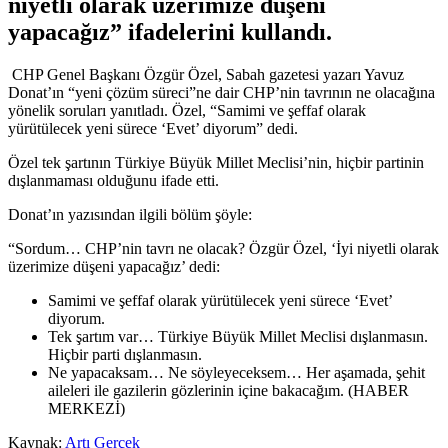
niyetli olarak üzerimize düşeni
yapacağız” ifadelerini kullandı.
CHP Genel Başkanı Özgür Özel, Sabah gazetesi yazarı Yavuz
Donat’ın “yeni çözüm süreci”ne dair CHP’nin tavrının ne olacağına
yönelik soruları yanıtladı. Özel, “Samimi ve şeffaf olarak
yürütülecek yeni sürece ‘Evet’ diyorum” dedi.
Özel tek şartının Türkiye Büyük Millet Meclisi’nin, hiçbir partinin
dışlanmaması olduğunu ifade etti.
Donat’ın yazısından ilgili bölüm şöyle:
“Sordum… CHP’nin tavrı ne olacak? Özgür Özel, ‘İyi niyetli olarak
üzerimize düşeni yapacağız’ dedi:
Samimi ve şeffaf olarak yürütülecek yeni sürece ‘Evet’
diyorum.
Tek şartım var… Türkiye Büyük Millet Meclisi dışlanmasın.
Hiçbir parti dışlanmasın.
Ne yapacaksam… Ne söyleyeceksem… Her aşamada, şehit
aileleri ile gazilerin gözlerinin içine bakacağım. (HABER
MERKEZİ)
Kaynak:
Artı Gerçek