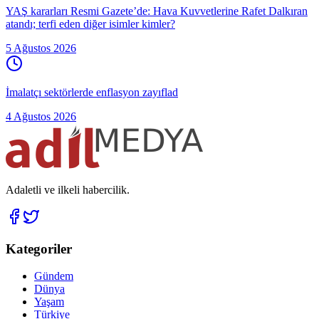
YAŞ kararları Resmi Gazete’de: Hava Kuvvetlerine Rafet Dalkıran
atandı; terfi eden diğer isimler kimler?
5 Ağustos 2026
İmalatçı sektörlerde enflasyon zayıflad
4 Ağustos 2026
Adaletli ve ilkeli habercilik.
Kategoriler
Gündem
Dünya
Yaşam
Türkiye