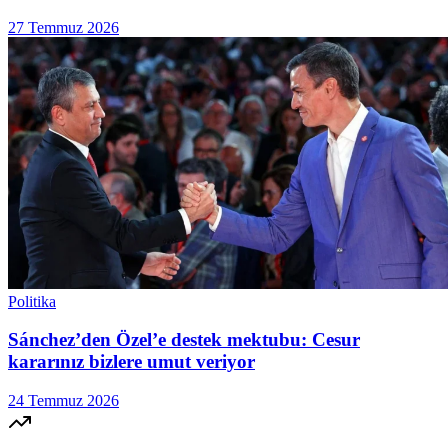
27 Temmuz 2026
Politika
Sánchez’den Özel’e destek mektubu: Cesur
kararınız bizlere umut veriyor
24 Temmuz 2026