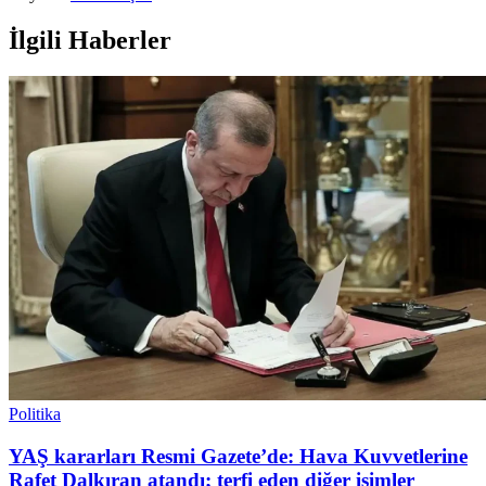
İlgili Haberler
Politika
YAŞ kararları Resmi Gazete’de: Hava Kuvvetlerine
Rafet Dalkıran atandı; terfi eden diğer isimler