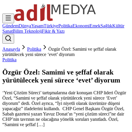
Gündem
Dünya
Yaşam
Türkiye
Politika
Ekonomi
Emek
Sağlık
Kültür
Sanat
Bilim Teknoloji
Fikir & Yazı
Anasayfa
Politika
Özgür Özel: Samimi ve şeffaf olarak
yürütülecek yeni sürece ‘evet’ diyorum
Politika
Özgür Özel: Samimi ve şeffaf olarak
yürütülecek yeni sürece ‘evet’ diyorum
‘Yeni Çözüm Süreci’ tartışmalarına dair konuşan CHP lideri Özgür
Özel, “Samimi ve şeffaf olarak yürütülecek yeni sürece ‘Evet’
diyorum” dedi. Özel ayrıca, “İyi niyetli olarak üzerimize düşeni
yapacağız” ifadelerini kullandı. CHP Genel Başkanı Özgür Özel,
Sabah gazetesi yazarı Yavuz Donat’ın “yeni çözüm süreci”ne dair
CHP’nin tavrının ne olacağına yönelik soruları yanıtladı. Özel,
“Samimi ve şeffaf […]