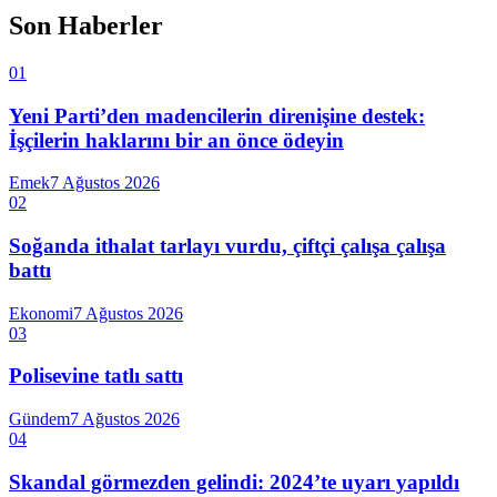
Son Haberler
01
Yeni Parti’den madencilerin direnişine destek:
İşçilerin haklarını bir an önce ödeyin
Emek
7 Ağustos 2026
02
Soğanda ithalat tarlayı vurdu, çiftçi çalışa çalışa
battı
Ekonomi
7 Ağustos 2026
03
Polisevine tatlı sattı
Gündem
7 Ağustos 2026
04
Skandal görmezden gelindi: 2024’te uyarı yapıldı