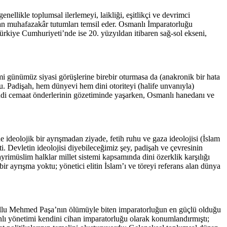
ellikle toplumsal ilerlemeyi, laikliği, eşitlikçi ve devrimci
apan muhafazakâr tutumları temsil eder. Osmanlı İmparatorluğu
ürkiye Cumhuriyeti’nde ise 20. yüzyıldan itibaren sağ-sol ekseni,
i günümüz siyasi görüşlerine birebir oturmasa da (anakronik bir hata
du. Padişah, hem dünyevi hem dini otoriteyi (halife unvanıyla)
 kendi cemaat önderlerinin gözetiminde yaşarken, Osmanlı hanedanı ve
eolojik bir ayrışmadan ziyade, fetih ruhu ve gaza ideolojisi (İslam
. Devletin ideolojisi diyebileceğimiz şey, padişah ve çevresinin
yrimüslim halklar millet sistemi kapsamında dini özerklik karşılığı
r ayrışma yoktu; yönetici elitin İslam’ı ve töreyi referans alan dünya
llu Mehmed Paşa’nın ölümüyle biten imparatorluğun en güçlü olduğu
nlı yönetimi kendini cihan imparatorluğu olarak konumlandırmıştı;