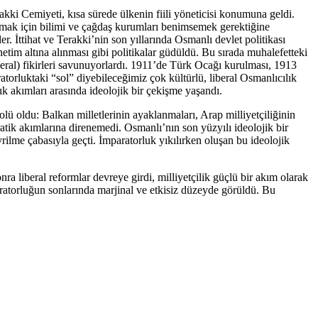
akki Cemiyeti, kısa sürede ülkenin fiili yöneticisi konumuna geldi.
tarmak için bilimi ve çağdaş kurumları benimsemek gerektiğine
r. İttihat ve Terakki’nin son yıllarında Osmanlı devlet politikası
tim altına alınması gibi politikalar güdüldü. Bu sırada muhalefetteki
liberal) fikirleri savunuyorlardı. 1911’de Türk Ocağı kurulması, 1913
torluktaki “sol” diyebileceğimiz çok kültürlü, liberal Osmanlıcılık
lık akımları arasında ideolojik bir çekişme yaşandı.
ü oldu: Balkan milletlerinin ayaklanmaları, Arap milliyetçiliğinin
atik akımlarına direnemedi. Osmanlı’nın son yüzyılı ideolojik bir
lme çabasıyla geçti. İmparatorluk yıkılırken oluşan bu ideolojik
a liberal reformlar devreye girdi, milliyetçilik güçlü bir akım olarak
ratorluğun sonlarında marjinal ve etkisiz düzeyde görüldü. Bu