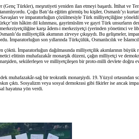
(Genç Türkler), meşrutiyeti yeniden ilan etmeyi başardı. İttihat ve Ter
rak tanımlıyordu. Çoğu Batı’da eğitim görmüş bu kişiler, Osmanlı’yı kur
Savaşları ve imparatorluğun çözülmesiyle Türk milliyetçiliğine yöneldile
ürkçe’nin hâkim dil kılınması, gayrimüslim ve gayri Türk unsurların dene
arın merkeziyetçiliğine karşı âdem-i merkeziyetçi (yerinden yönetimci ve 
anlı’da milliyetçilik akımının zirveye çıkışıydı. Bu gelişmeler, impara
riyordu. İmparatorluğun son yıllarında Türkçülük, Osmanlıcılık ve İslamcı
çöktü. İmparatorluğun dağılmasında milliyetçilik akımlarının büyük rol
netici elitinin muhafazakâr monarşik düzeni, çağın milliyetçi ve demokr
en, sekülerleşen ve milliyetçileşen bir proto-milli devlete doğru evri
 dek muhafazakâr-sağ bir teokratik monarşiydi. 19. Yüzyıl ortasından sonr
ın çıktı. Sosyalizm veya sosyal demokrasi gibi fikirler ise ancak impa
al hayatına yön verdi.