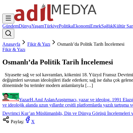
Gündem
Dünya
Yaşam
Türkiye
Politika
Ekonomi
Emek
Sağlık
Kültür San
Anasayfa
Fikir & Yazı
Osmanlı’da Politik Tarih İncelemesi
Fikir & Yazı
Osmanlı’da Politik Tarih İncelemesi
Siyasette sağ ve sol kavramları, kökenini 18. Yüzyıl Fransız Devrimi’n
değişimleri savunan ideolojileri ifade ederken; sağ ise daha çok gelen
döneminde bu terimler modern anlamlarıyla […]
Yazar
H.Anıl Aslan
Araştırmacı, yazar ve ideolog. 1991 Elaz
ve ideolojik alanda uzun yıllardır çeşitli platformlarda yazılı tartışma
Devrimci Kur’an Müslümanlığı, Din ve Dünya Görüşü İncelemeleri ve 
Paylaş:
X