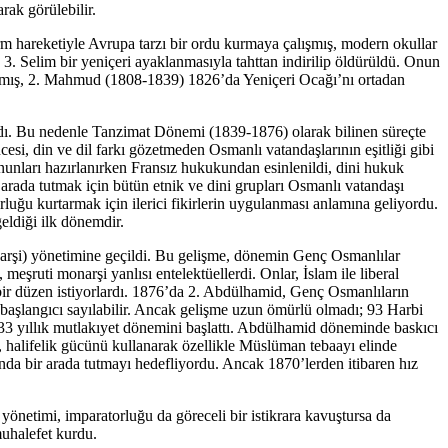
rak görülebilir.
rm hareketiyle Avrupa tarzı bir ordu kurmaya çalışmış, modern okullar
 3. Selim bir yeniçeri ayaklanmasıyla tahttan indirilip öldürüldü. Onun
durmamış, 2. Mahmud (1808-1839) 1826’da Yeniçeri Ocağı’nı ortadan
ydı. Bu nedenle Tanzimat Dönemi (1839-1876) olarak bilinen süreçte
si, din ve dil farkı gözetmeden Osmanlı vatandaşlarının eşitliği gibi
anunları hazırlanırken Fransız hukukundan esinlenildi, dini hukuk
 arada tutmak için bütün etnik ve dini grupları Osmanlı vatandaşı
luğu kurtarmak için ilerici fikirlerin uygulanması anlamına geliyordu.
eldiği ilk dönemdir.
narşi) yönetimine geçildi. Bu gelişme, dönemin Genç Osmanlılar
eşruti monarşi yanlısı entelektüellerdi. Onlar, İslam ile liberal
ğı bir düzen istiyorlardı. 1876’da 2. Abdülhamid, Genç Osmanlıların
 başlangıcı sayılabilir. Ancak gelişme uzun ömürlü olmadı; 93 Harbi
33 yıllık mutlakıyet dönemini başlattı. Abdülhamid döneminde baskıcı
r, halifelik gücünü kullanarak özellikle Müslüman tebaayı elinde
nda bir arada tutmayı hedefliyordu. Ancak 1870’lerden itibaren hız
yönetimi, imparatorluğu da göreceli bir istikrara kavuştursa da
muhalefet kurdu.