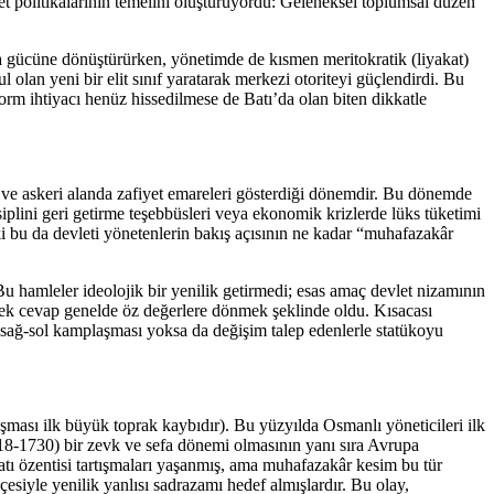
 politikalarının temelini oluşturuyordu: Geleneksel toplumsal düzen
ya gücüne dönüştürürken, yönetimde de kısmen meritokratik (liyakat)
olan yeni bir elit sınıf yaratarak merkezi otoriteyi güçlendirdi. Bu
orm ihtiyacı henüz hissedilmese de Batı’da olan biten dikkatle
 ve askeri alanda zafiyet emareleri gösterdiği dönemdir. Bu dönemde
plini geri getirme teşebbüsleri veya ekonomik krizlerde lüks tüketimi
 ki bu da devleti yönetenlerin bakış açısının ne kadar “muhafazakâr
u hamleler ideolojik bir yenilik getirmedi; esas amaç devlet nizamının
ecek cevap genelde öz değerlere dönmek şeklinde oldu. Kısacası
 sağ-sol kamplaşması yoksa da değişim talep edenlerle statükoyu
aşması ilk büyük toprak kaybıdır). Bu yüzyılda Osmanlı yöneticileri ilk
718-1730) bir zevk ve sefa dönemi olmasının yanı sıra Avrupa
atı özentisi tartışmaları yaşanmış, ama muhafazakâr kesim bu tür
esiyle yenilik yanlısı sadrazamı hedef almışlardır. Bu olay,