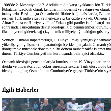
1908’de 2. Meşrutiyet ile 2. Abdülhamid’e karşı ayaklanan Jön Türkler 
İttihatçılar ideolojik olarak kendilerini modernist ve vatansever ola
inanıyordu. Başlangıçta Osmanlıcılık fikrine bağlı kalsalar da, Balkan 
resmen Türk milliyetçisi ve merkeziyetçi bir çizgiye kaydı. Örneğin T
Ahrar Fırkası ve Hürriyet ve İtilaf Fırkası gibi partiler ise İttihatçıl
sonrasında Türkçülüğün devlet ideolojisi gibi benimsenmesi durumu Osm
fikrinin yerini giderek sağ çizgili etnik milliyetçiliğin aldığını göste
Sonuçta Osmanlı İmparatorluğu, 1. Dünya Savaşı yenilgisiyle tamamen 
yükselişi gibi gelişmeler imparatorluğu içeriden parçaladı. Osmanlı yö
dönüşüm ve mücadele dönemidir. Bu dönem muhafazakâr İslamcı monarşid
durum Türkiye Cumhuriyeti’nin kuruluşunda belirleyici olacaktı..
Osmanlı ideolojisi genel hatlarıyla kuruluşundan 19. Yüzyıl ortalarına
doğdu ve imparatorluğun çöküş sürecinde seküler Türk ulusçuluğu bask
ideolojik olgular, Osmanlı’dan Cumhuriyet’e geçişte Türkiye’nin siyas
İlgili Haberler