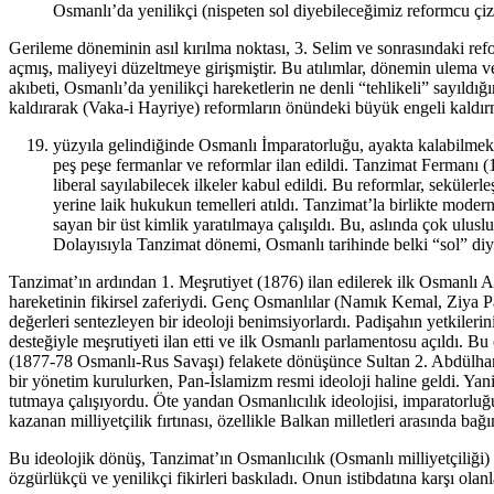
Osmanlı’da yenilikçi (nispeten sol diyebileceğimiz reformcu çizg
Gerileme döneminin asıl kırılma noktası, 3. Selim ve sonrasındaki ref
açmış, maliyeyi düzeltmeye girişmiştir. Bu atılımlar, dönemin ulema ve
akıbeti, Osmanlı’da yenilikçi hareketlerin ne denli “tehlikeli” sayıl
kaldırarak (Vaka-i Hayriye) reformların önündeki büyük engeli kaldırm
yüzyıla gelindiğinde Osmanlı İmparatorluğu, ayakta kalabilmek
peş peşe fermanlar ve reformlar ilan edildi. Tanzimat Fermanı (
liberal sayılabilecek ilkeler kabul edildi. Bu reformlar, sekül
yerine laik hukukun temelleri atıldı. Tanzimat’la birlikte moder
sayan bir üst kimlik yaratılmaya çalışıldı. Bu, aslında çok ulu
Dolayısıyla Tanzimat dönemi, Osmanlı tarihinde belki “sol” diyem
Tanzimat’ın ardından 1. Meşrutiyet (1876) ilan edilerek ilk Osmanlı
hareketinin fikirsel zaferiydi. Genç Osmanlılar (Namık Kemal, Ziya Paşa
değerleri sentezleyen bir ideoloji benimsiyorlardı. Padişahın yetkileri
desteğiyle meşrutiyeti ilan etti ve ilk Osmanlı parlamentosu açıldı. 
(1877-78 Osmanlı-Rus Savaşı) felakete dönüşünce Sultan 2. Abdülhami
bir yönetim kurulurken, Pan-İslamizm resmi ideoloji haline geldi. Yani
tutmaya çalışıyordu. Öte yandan Osmanlıcılık ideolojisi, imparatorluğ
kazanan milliyetçilik fırtınası, özellikle Balkan milletleri arasında ba
Bu ideolojik dönüş, Tanzimat’ın Osmanlıcılık (Osmanlı milliyetçiliği) 
özgürlükçü ve yenilikçi fikirleri baskıladı. Onun istibdatına karşı olan