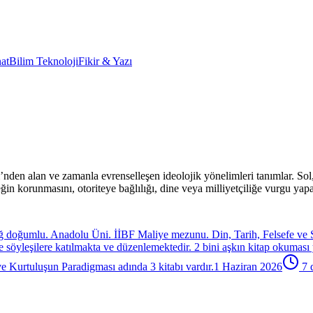
at
Bilim Teknoloji
Fikir & Yazı
den alan ve zamanla evrenselleşen ideolojik yönelimleri tanımlar. Sol, ge
eğin korunmasını, otoriteye bağlılığı, dine veya milliyetçiliğe vurgu y
ığ doğumlu. Anadolu Üni. İİBF Maliye mezunu. Din, Tarih, Felsefe ve Si
 ve söyleşilere katılmakta ve düzenlemektedir. 2 bini aşkın kitap okuması 
Kurtuluşun Paradigması adında 3 kitabı vardır.
1 Haziran 2026
7