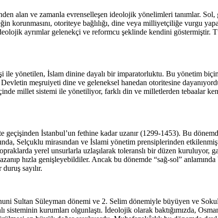
en alan ve zamanla evrenselleşen ideolojik yönelimleri tanımlar. Sol, gen
eğin korunmasını, otoriteye bağlılığı, dine veya milliyetçiliğe vurgu y
olojik ayrımlar gelenekçi ve reformcu şeklinde kendini göstermiştir. T
ile yönetilen, İslam dinine dayalı bir imparatorluktu. Bu yönetim biçim
i. Devletin meşruiyeti dine ve geleneksel hanedan otoritesine dayanıyor
nde millet sistemi ile yönetiliyor, farklı din ve milletlerden tebaalar
geçişinden İstanbul’un fethine kadar uzanır (1299-1453). Bu dönemde id
ında, Selçuklu mirasından ve İslami yönetim prensiplerinden etkilenmişti
raklarda yerel unsurlarla uzlaşılarak toleranslı bir düzen kuruluyor, ga
azanıp hızla genişleyebildiler. Ancak bu dönemde “sağ-sol” anlamında bi
duruş sayılır.
anuni Sultan Süleyman dönemi ve 2. Selim dönemiyle büyüyen ve Soku
lı sisteminin kurumları olgunlaştı. İdeolojik olarak baktığımızda, Osma