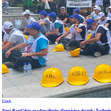
Emek
Yeni Parti’den madencilerin direnişine destek: İşçiler