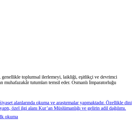
nellikle toplumsal ilerlemeyi, laikliği, eşitlikçi ve devrimci
apan muhafazakâr tutumları temsil eder. Osmanlı İmparatorluğu
yaset alanlarında okuma ve araştırmalar yapmaktadır. Özellikle dini
yaptı, özel ilgi alanı Kur’an Müslümanlığı ve gelirin adil dağılımı.
dk okuma