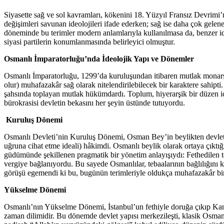
Siyasette sağ ve sol kavramları, kökenini 18. Yüzyıl Fransız Devrimi’nd
değişimleri savunan ideolojileri ifade ederken; sağ ise daha çok gelen
döneminde bu terimler modern anlamlarıyla kullanılmasa da, benzer ide
siyasi partilerin konumlanmasında belirleyici olmuştur.
Osmanlı İmparatorluğu’nda İdeolojik Yapı ve Dönemler
Osmanlı İmparatorluğu, 1299’da kuruluşundan itibaren mutlak monarşi 
olur) muhafazakâr sağ olarak nitelendirilebilecek bir karaktere sahipt
şahsında toplayan mutlak hükümdardı. Toplum, hiyerarşik bir düzen içi
bürokrasisi devletin bekasını her şeyin üstünde tutuyordu.
Kuruluş Dönemi
Osmanlı Devleti’nin Kuruluş Dönemi, Osman Bey’in beylikten devlete 
uğruna cihat etme ideali) hâkimdi. Osmanlı beylik olarak ortaya çıktığ
güdümünde şekillenen pragmatik bir yönetim anlayışıydı: Fethedilen top
vergiye bağlanıyordu. Bu sayede Osmanlılar, tebaalarının bağlılığını k
görüşü egemendi ki bu, bugünün terimleriyle oldukça muhafazakâr bir 
Yükselme Dönemi
Osmanlı’nın Yükselme Dönemi, İstanbul’un fethiyle doruğa çıkıp K
zaman dilimidir. Bu dönemde devlet yapısı merkezileşti, klasik Osman