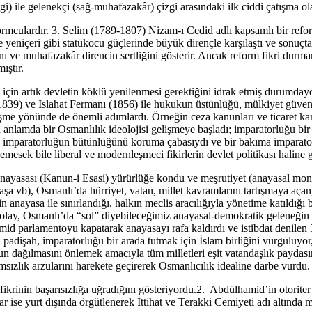
i) ile gelenekçi (sağ-muhafazakâr) çizgi arasındaki ilk ciddi çatışma ola
ormculardır. 3. Selim (1789-1807) Nizam-ı Cedid adlı kapsamlı bir refo
 yeniçeri gibi statükocu güçlerinde büyük dirençle karşılaştı ve sonuçta
dığını ve muhafazakâr direncin sertliğini gösterir. Ancak reform fikri 
ıştır.
 için artık devletin köklü yenilenmesi gerektiğini idrak etmiş durumda
1839) ve Islahat Fermanı (1856) ile hukukun üstünlüğü, mülkiyet güvence
erleşme yönünde de önemli adımlardı. Örneğin ceza kanunları ve ticaret k
n anlamda bir Osmanlılık ideolojisi gelişmeye başladı; imparatorluğu bir
slu imparatorluğun bütünlüğünü koruma çabasıydı ve bir bakıma imparator
esek bile liberal ve modernleşmeci fikirlerin devlet politikası haline g
 Anayasası (Kanun-i Esasi) yürürlüğe kondu ve meşrutiyet (anayasal mo
 vb), Osmanlı’da hürriyet, vatan, millet kavramlarını tartışmaya açan, m
nin anayasa ile sınırlandığı, halkın meclis aracılığıyla yönetime katıldı
Bu olay, Osmanlı’da “sol” diyebileceğimiz anayasal-demokratik geleneğin
d parlamentoyu kapatarak anayasayı rafa kaldırdı ve istibdat denilen 
 padişah, imparatorluğu bir arada tutmak için İslam birliğini vurguluyo
un dağılmasını önlemek amacıyla tüm milletleri eşit vatandaşlık paydası
ğımsızlık arzularını harekete geçirerek Osmanlıcılık idealine darbe vurdu.
fikrinin başarısızlığa uğradığını gösteriyordu.2. Abdülhamid’in otoriter 
lar ise yurt dışında örgütlenerek İttihat ve Terakki Cemiyeti adı altında 