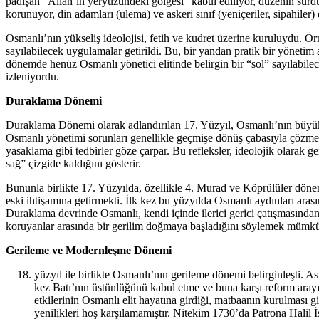
padişah “Allah’ın yeryüzündeki gölgesi” kabul ediliyor, düzenin sürd
korunuyor, din adamları (ulema) ve askeri sınıf (yeniçeriler, sipahiler)
Osmanlı’nın yükseliş ideolojisi, fetih ve kudret üzerine kuruluydu. 
sayılabilecek uygulamalar getirildi. Bu, bir yandan pratik bir yönetim
dönemde henüz Osmanlı yönetici elitinde belirgin bir “sol” sayılabilec
izleniyordu.
Duraklama Dönemi
Duraklama Dönemi olarak adlandırılan 17. Yüzyıl, Osmanlı’nın büyük t
Osmanlı yönetimi sorunları genellikle geçmişe dönüş çabasıyla çözmey
yasaklama gibi tedbirler göze çarpar. Bu refleksler, ideolojik olarak g
sağ” çizgide kaldığını gösterir.
Bununla birlikte 17. Yüzyılda, özellikle 4. Murad ve Köprülüler dönem
eski ihtişamına getirmekti. İlk kez bu yüzyılda Osmanlı aydınları ar
Duraklama devrinde Osmanlı, kendi içinde ilerici gerici çatışmasında
koruyanlar arasında bir gerilim doğmaya başladığını söylemek mümk
Gerileme ve Modernleşme Dönemi
yüzyıl ile birlikte Osmanlı’nın gerileme dönemi belirginleşti. A
kez Batı’nın üstünlüğünü kabul etme ve buna karşı reform arayı
etkilerinin Osmanlı elit hayatına girdiği, matbaanın kurulması 
yenilikleri hoş karşılamamıştır. Nitekim 1730’da Patrona Halil İ