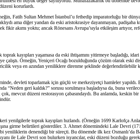
ürülmesi en büyük değer sayılıyordu. Muhafazakârlık bu dönemde devlet
 düzeni korurlardı.
Örneğin, Fatih Sultan Mehmet İstanbul’u fethedip imparatorluğu bir dün
 aklıydı ama diğer yandan da eski aristokrasiye dayanmayan, padişaha kul 
ek fikir akımı yoktu; ancak Rönesans Avrupa’sıyla etkileşim artıyor, ref
oprak kayıpları yaşamasa da eski ihtişamını yitirmeye başladığı, idari
e çalıştı. Örneğin, Yeniçeri Ocağı bozulduğunda çözüm olarak eski disi
ericilik veya en azından yeniliklere direnme şeklinde değerlendirilebilir
inde, devleti toparlamak için güçlü ve merkeziyetçi hamleler yapıldı. B
asında “Neden geri kaldık?” sorusu sorulmaya başladıysa da, buna veril
n çok, mevcut düzeni restorasyon çabasındaydı. Bu anlamda, keskin bir
ündür.
skeri yenilgilerle toprak kayıpları hızlandı. (Örneğin 1699 Karlofça Anl
şına girme belirtileri gösterdiler. 3. Ahmet dönemindeki Lale Devri (1
gibi yeniliklerin denendiği bir süreçti. Bu dönemde ilk kez Osmanlı’da B
syanı ile Lale Devri son bulurken isyancılar, eski düzeni bozduğu gerekç