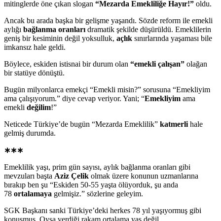
mitinglerde öne çıkan slogan
“Mezarda Emekliliğe Hayır!”
oldu.
Ancak bu arada başka bir gelişme yaşandı. Sözde reform ile emekli
aylığı
bağlanma oranları
dramatik şekilde düşürüldü. Emeklilerin
geniş bir kesiminin değil yoksulluk,
açlık
sınırlarında yaşaması bile
imkansız hale geldi.
Böylece, eskiden istisnai bir durum olan
“emekli çalışan”
olağan
bir statüye dönüştü.
Bugün milyonlarca emekçi “Emekli misin?” sorusuna “Emekliyim
ama çalışıyorum.” diye cevap veriyor. Yani; “
Emekliyim
ama
emekli
değilim
!”
Neticede Türkiye’de bugün “Mezarda Emeklilik”
katmerli
hale
gelmiş durumda.
∗∗∗
Emeklilik yaşı, prim gün sayısı, aylık bağlanma oranları gibi
mevzuları başta
Aziz Çelik
olmak üzere konunun uzmanlarına
bırakıp ben şu “Eskiden 50-55 yaşta ölüyorduk, şu anda
78
ortalamaya
gelmişiz.” sözlerine geleyim.
SGK Başkanı sanki Türkiye’deki herkes 78 yıl yaşıyormuş gibi
konuşmuş. Oysa verdiği rakam ortalama yaş değil