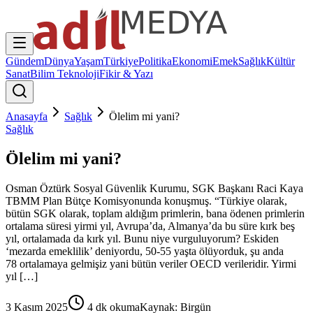
Gündem
Dünya
Yaşam
Türkiye
Politika
Ekonomi
Emek
Sağlık
Kültür
Sanat
Bilim Teknoloji
Fikir & Yazı
Anasayfa
Sağlık
Ölelim mi yani?
Sağlık
Ölelim mi yani?
Osman Öztürk Sosyal Güvenlik Kurumu, SGK Başkanı Raci Kaya
TBMM Plan Bütçe Komisyonunda konuşmuş. “Türkiye olarak,
bütün SGK olarak, toplam aldığım primlerin, bana ödenen primlerin
ortalama süresi yirmi yıl, Avrupa’da, Almanya’da bu süre kırk beş
yıl, ortalamada da kırk yıl. Bunu niye vurguluyorum? Eskiden
‘mezarda emeklilik’ deniyordu, 50-55 yaşta ölüyorduk, şu anda
78 ortalamaya gelmişiz yani bütün veriler OECD verileridir. Yirmi
yıl […]
3 Kasım 2025
4
dk okuma
Kaynak:
Birgün