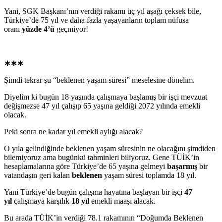
Yani, SGK Başkanı’nın verdiği rakamı üç yıl aşağı çeksek bile,
Türkiye’de 75 yıl ve daha fazla yaşayanların toplam nüfusa
oranı
yüzde 4’ü
geçmiyor!
∗∗∗
Şimdi tekrar şu “beklenen yaşam süresi” meselesine dönelim.
Diyelim ki bugün 18 yaşında çalışmaya başlamış bir işçi mevzuat
değişmezse 47 yıl çalışıp 65 yaşına geldiği 2072 yılında emekli
olacak.
Peki sonra ne kadar yıl emekli aylığı alacak?
O yıla gelindiğinde beklenen yaşam süresinin ne olacağını şimdiden
bilemiyoruz ama bugünkü tahminleri biliyoruz. Gene TÜİK’in
hesaplamalarına göre Türkiye’de 65 yaşına gelmeyi
başarmış
bir
vatandaşın geri kalan
beklenen
yaşam süresi toplamda 18 yıl.
Yani Türkiye’de bugün çalışma hayatına başlayan bir işçi
47
yıl
çalışmaya karşılık
18 yıl
emekli maaşı alacak.
Bu arada TÜİK’in verdiği 78.1 rakamının “Doğumda Beklenen