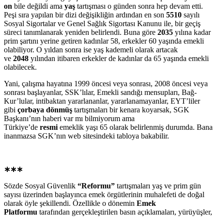
on
bile değildi ama
yaş
tartışması o günden sonra hep devam etti.
Peşi sıra yapılan bir dizi değişikliğin ardından en son
5510
sayılı
Sosyal Sigortalar ve Genel Sağlık Sigortası Kanunu ile, bir geçiş
süreci tanımlanarak yeniden belirlendi. Buna göre
2035
yılına kadar
prim şartını yerine getiren kadınlar 58, erkekler 60 yaşında emekli
olabiliyor. O yıldan sonra ise yaş kademeli olarak artacak
ve
2048
yılından itibaren erkekler de kadınlar da 65 yaşında emekli
olabilecek.
Yani, çalışma hayatına 1999 öncesi veya sonrası, 2008 öncesi veya
sonrası başlayanlar, SSK’lılar, Emekli sandığı mensupları, Bağ-
Kur’lular, intibaktan yararlananlar, yararlanamayanlar, EYT’liler
gibi
çorbaya dönmüş
tartışmaları bir kenara koyarsak, SGK
Başkanı’nın haberi var mı bilmiyorum ama
Türkiye’de
resmi
emeklik yaşı 65 olarak belirlenmiş durumda. Bana
inanmazsa SGK’nın web sitesindeki tabloya bakabilir.
∗∗∗
Sözde Sosyal Güvenlik
“Reformu”
tartışmaları yaş ve prim gün
sayısı üzerinden başlayınca emek örgütlerinin muhalefeti de doğal
olarak öyle şekillendi. Özellikle o dönemin
Emek
Platformu
tarafından gerçekleştirilen basın açıklamaları, yürüyüşler,