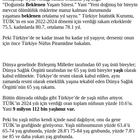
“Doğumda
Beklenen
Yaşam Süresi.” Yani “Yeni doğmuş bir bireyin
mevcut ölümlülük risklerine maruz kalması durumunda
yaşaması
beklenen
ortalama yıl sayısı.” Türkiye İstatistik Kurumu,
TÜİK’in en son 2022-2024 dönemi için verdiği rakam erkeklerde
75.5, kadınlarda 80.7, ortalama 78.1 yıl.
Peki Türkiye’de ne kadar insan bu kadar yıl yaşıyor, derseniz onun
için önce Türkiye Nüfus Piramidine bakalım.
Dünya genelinde Birleşmiş Milletler tarafından 60 yaş üstü bireyler;
Dünya Sağlık Örgütü tarafından ise 65 yaş üstü bireyler
yaşlı
olarak
kabul edilmekte. Türkiye’de resmi olarak kabul edilen, aynı
zamanda resmi olarak emeklilik yaşına tekabül eden Dünya Sağlık
Örgütü’nün 65 yaş rakamı.
Bütün dünyada olduğu gibi Türkiye’de de yaşlı nüfus artıyor.
TÜİK’in 2024 yılı için verdiği oran toplam nüfusun yüzde 10.6’sı.
Yani
9 milyon 112 bin yaşlımız var.
Peki bu yaşlı nüfus kendi içinde nasıl dağılıyor, onu da gene
TÜİK’in grafiğinde görüyoruz. Yaşlı nüfusumuzun yüzde 63.4’ü
65-74 yaş grubunda, yüzde 28.8’i 75-84 yaş grubunda, yüzde 7.8’i
ise 85 ve daha yukarı yaş grubunda.