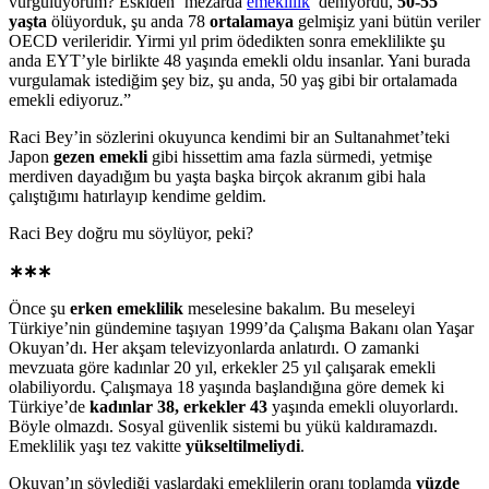
vurguluyorum? Eskiden ‘mezarda
emeklilik
’ deniyordu,
50-55
yaşta
ölüyorduk, şu anda 78
ortalamaya
gelmişiz yani bütün veriler
OECD verileridir. Yirmi yıl prim ödedikten sonra emeklilikte şu
anda EYT’yle birlikte 48 yaşında emekli oldu insanlar. Yani burada
vurgulamak istediğim şey biz, şu anda, 50 yaş gibi bir ortalamada
emekli ediyoruz.”
Raci Bey’in sözlerini okuyunca kendimi bir an Sultanahmet’teki
Japon
gezen emekli
gibi hissettim ama fazla sürmedi, yetmişe
merdiven dayadığım bu yaşta başka birçok akranım gibi hala
çalıştığımı hatırlayıp kendime geldim.
Raci Bey doğru mu söylüyor, peki?
∗∗∗
Önce şu
erken emeklilik
meselesine bakalım. Bu meseleyi
Türkiye’nin gündemine taşıyan 1999’da Çalışma Bakanı olan Yaşar
Okuyan’dı. Her akşam televizyonlarda anlatırdı. O zamanki
mevzuata göre kadınlar 20 yıl, erkekler 25 yıl çalışarak emekli
olabiliyordu. Çalışmaya 18 yaşında başlandığına göre demek ki
Türkiye’de
kadınlar 38, erkekler 43
yaşında emekli oluyorlardı.
Böyle olmazdı. Sosyal güvenlik sistemi bu yükü kaldıramazdı.
Emeklilik yaşı tez vakitte
yükseltilmeliydi
.
Okuyan’ın söylediği yaşlardaki emeklilerin oranı toplamda
yüzde