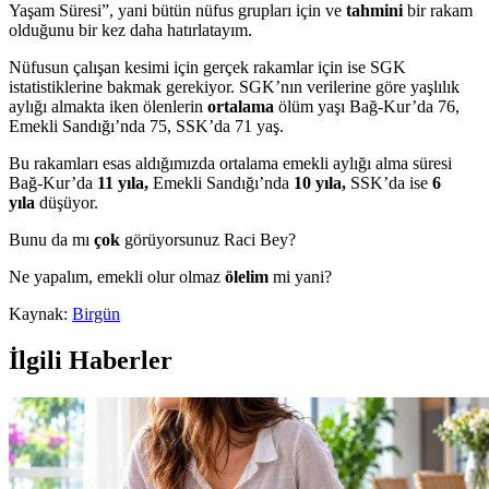
Yaşam Süresi”, yani bütün nüfus grupları için ve
tahmini
bir rakam
olduğunu bir kez daha hatırlatayım.
Nüfusun çalışan kesimi için gerçek rakamlar için ise SGK
istatistiklerine bakmak gerekiyor. SGK’nın verilerine göre yaşlılık
aylığı almakta iken ölenlerin
ortalama
ölüm yaşı Bağ-Kur’da 76,
Emekli Sandığı’nda 75, SSK’da 71 yaş.
Bu rakamları esas aldığımızda ortalama emekli aylığı alma süresi
Bağ-Kur’da
11 yıla,
Emekli Sandığı’nda
10 yıla,
SSK’da ise
6
yıla
düşüyor.
Bunu da mı
çok
görüyorsunuz Raci Bey?
Ne yapalım, emekli olur olmaz
ölelim
mi yani?
Kaynak:
Birgün
İlgili Haberler