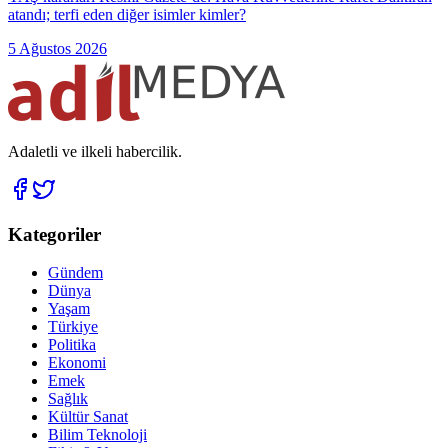
atandı; terfi eden diğer isimler kimler?
5 Ağustos 2026
Adaletli ve ilkeli habercilik.
Kategoriler
Gündem
Dünya
Yaşam
Türkiye
Politika
Ekonomi
Emek
Sağlık
Kültür Sanat
Bilim Teknoloji