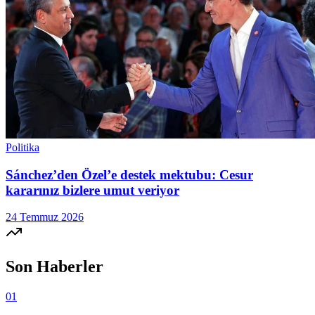
Politika
Sánchez’den Özel’e destek mektubu: Cesur
kararınız bizlere umut veriyor
24 Temmuz 2026
Son Haberler
01