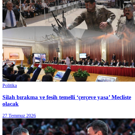
Politika
Silah bırakma ve fesih temelli ‘çerçeve yasa’ Mecliste
olacak
27 Temmuz 2026