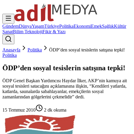
Gündem
Dünya
Yaşam
Türkiye
Politika
Ekonomi
Emek
Sağlık
Kültür
Sanat
Bilim Teknoloji
Fikir & Yazı
Anasayfa
Politika
ÖDP’den sosyal tesislerin satışına tepki!
Politika
ÖDP’den sosyal tesislerin satışına tepki!
ÖDP Genel Başkan Yardımcısı Haydar İlker, AKP’nin kamuya ait
sosyal tesisleri satacağını açıklamasına ilişkin, “Kendileri yatlarda,
katlarda, saunalarda sabahlayanlar, emekçilerin sosyal
zamanlarından gölgelerini çekmelidir” dedi.
15 Temmuz 2010
2
dk okuma