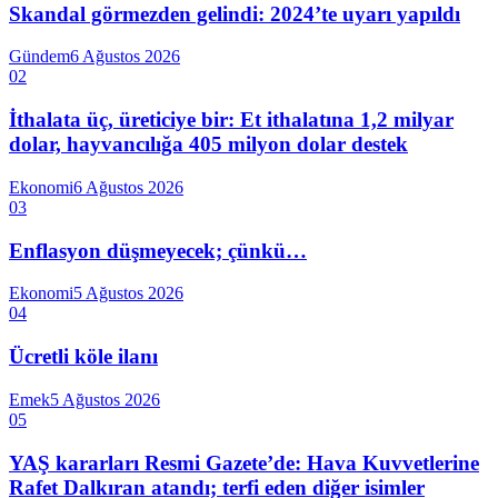
Skandal görmezden gelindi: 2024’te uyarı yapıldı
Gündem
6 Ağustos 2026
02
İthalata üç, üreticiye bir: Et ithalatına 1,2 milyar
dolar, hayvancılığa 405 milyon dolar destek
Ekonomi
6 Ağustos 2026
03
Enflasyon düşmeyecek; çünkü…
Ekonomi
5 Ağustos 2026
04
Ücretli köle ilanı
Emek
5 Ağustos 2026
05
YAŞ kararları Resmi Gazete’de: Hava Kuvvetlerine
Rafet Dalkıran atandı; terfi eden diğer isimler