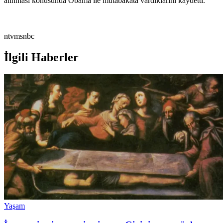
alınması konusunda Obama ile mutabakata vardıklarını kaydetti.
ntvmsnbc
İlgili Haberler
Yaşam