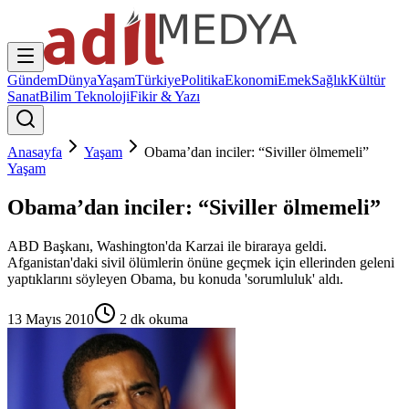
Gündem
Dünya
Yaşam
Türkiye
Politika
Ekonomi
Emek
Sağlık
Kültür
Sanat
Bilim Teknoloji
Fikir & Yazı
Anasayfa
Yaşam
Obama’dan inciler: “Siviller ölmemeli”
Yaşam
Obama’dan inciler: “Siviller ölmemeli”
ABD Başkanı, Washington'da Karzai ile biraraya geldi.
Afganistan'daki sivil ölümlerin önüne geçmek için ellerinden geleni
yaptıklarını söyleyen Obama, bu konuda 'sorumluluk' aldı.
13 Mayıs 2010
2
dk okuma