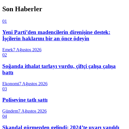
Son Haberler
01
Yeni Parti’den madencilerin direnişine destek:
İşçilerin haklarını bir an önce ödeyin
Emek
7 Ağustos 2026
02
Soğanda ithalat tarlayı vurdu, çiftçi çalışa çalışa
battı
Ekonomi
7 Ağustos 2026
03
Polisevine tatlı sattı
Gündem
7 Ağustos 2026
04
Skandal görmezden gelindi: 2024’te uyarı yapıldı