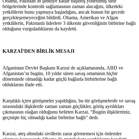
Obama, Pakistan’ın şimdiye kadar başıboş yönetilmiş sınır
bölgelerinde kontrolü sağlamasının zaman alacağını, ülkedeki
yetkililerin bunu yapmaya başladığını, ancak bunun bir gecede
gerçekleşemeyeceğini bildirdi. Obama, Amerikan ve Afgan
yetkililerin, Pakistanlı liderlere 3 ülkenin güvenliğinin birbirine bağlı
olduğunu vurguladıklarını da kaydetti.
KARZAİ’DEN BİRLİK MESAJI
Afganistan Devlet Başkanı Karzai de açıklamasında, ABD ve
Afganistan’ın bugün, 10 yıldır süren savaş ortamının hiçbir
döneminde olmadığı kadar güçlü bağlarla birbirlerine bağlı
olduklarını ifade etti.
Karşılıklı içten görüşmeler yapıldığını, bu tür görüşmelerde ve savaş
sırasındaki ilişkilerde zaman zaman güçlükler, görüş ayrılıkları
çıkmasının olağan olduğunu belirten Karzai, “Bugün ilişkilerimiz,
geçmişte hiç olmadığı kadar birbirine bağlı” dedi.
Karzai, ateş altındaki sivillerin zarar görmemesi için önlemler