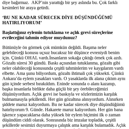
diye bağırmaz. AKP’nin yarattığı bir şey aslında bu. Çok farklı
kesimleri bir araya getirdi.
‘BU NE KADAR SÜRECEK DİYE DÜŞÜNDÜĞÜMÜ
HATIRLIYORUM’
Başlattığınız eylemin tutuklama ve açlık grevi süreçlerine
evrileceğini tahmin ediyor muydunuz?
Bütünüyle ön görmek çok mümkün değildi. Başıma neler
gelebileceği konusu uçsuz bucaksız bir düşünce evreniydi benim
için. Çünkü OHAL vardı.İnsanların sokağa çıktığı örnek çok azdı.
Gözaltı süresi 30 gündü. Baskı açısından tutuklanma, gözaltı gibi
neler olabileceği konusunda çeşitli tahminlerim ve kaygılarım vardı
elbette. Ama şunu biliyordum, gözaltı ihtimali çok yüksekti. Çünkü
Ankara’da eylem yasakları vardı. O yasaklarda ilk alana çıktım aynı
gün içinde serbest bırakıldım. Eninde sonunda o alanı kazanıp,
başka insanlarla birlikte daha güçlü bir şey örebileceğimizi
düşünüyordum. Açlık grevi ise baskıyla ve sözlerimizin karşılık
bulmamasıyla şekillendi. Her gün gözaltına alınıyordum. Alınırken
şiddete maruz kalıyordum. Bu ne kadar sürecek diye düşündüğümü
hatırlıyorum 9. Günde. Hakarete maruz kalıyordum. Her gün bana
işkence yapacaklarsa daha yüksek bir eylem biçimini ilk o zaman
düşündüm ciddi olarak. Sonrasında biz imzalar topladık, çeşitli
şekillerde sesimizi duyurmaya çalıştık ama karşılık bulamadık. Açlık