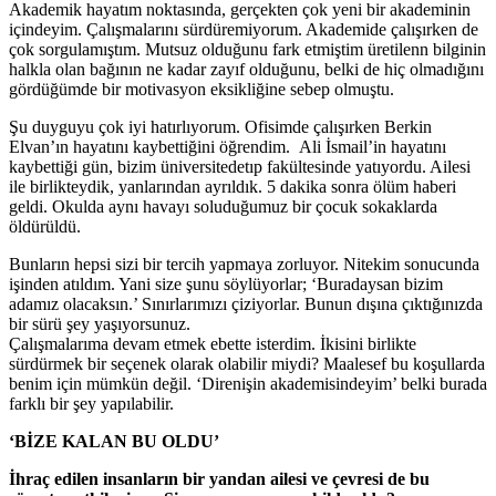
Akademik hayatım noktasında, gerçekten çok yeni bir akademinin
içindeyim. Çalışmalarını sürdüremiyorum. Akademide çalışırken de
çok sorgulamıştım. Mutsuz olduğunu fark etmiştim üretilenn bilginin
halkla olan bağının ne kadar zayıf olduğunu, belki de hiç olmadığını
gördüğümde bir motivasyon eksikliğine sebep olmuştu.
Şu duyguyu çok iyi hatırlıyorum. Ofisimde çalışırken Berkin
Elvan’ın hayatını kaybettiğini öğrendim. Ali İsmail’in hayatını
kaybettiği gün, bizim üniversitedetıp fakültesinde yatıyordu. Ailesi
ile birlikteydik, yanlarından ayrıldık. 5 dakika sonra ölüm haberi
geldi. Okulda aynı havayı soluduğumuz bir çocuk sokaklarda
öldürüldü.
Bunların hepsi sizi bir tercih yapmaya zorluyor. Nitekim sonucunda
işinden atıldım. Yani size şunu söylüyorlar; ‘Buradaysan bizim
adamız olacaksın.’ Sınırlarımızı çiziyorlar. Bunun dışına çıktığınızda
bir sürü şey yaşıyorsunuz.
Çalışmalarıma devam etmek ebette isterdim. İkisini birlikte
sürdürmek bir seçenek olarak olabilir miydi? Maalesef bu koşullarda
benim için mümkün değil. ‘Direnişin akademisindeyim’ belki burada
farklı bir şey yapılabilir.
‘BİZE KALAN BU OLDU’
İhraç edilen insanların bir yandan ailesi ve çevresi de bu