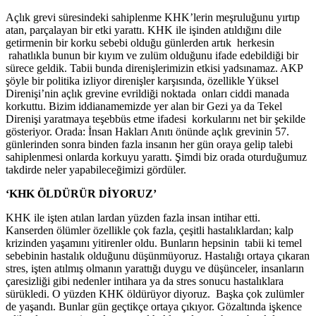
Açlık grevi süresindeki sahiplenme KHK’lerin meşruluğunu yırtıp
atan, parçalayan bir etki yarattı. KHK ile işinden atıldığını dile
getirmenin bir korku sebebi olduğu günlerden artık herkesin
rahatlıkla bunun bir kıyım ve zulüm olduğunu ifade edebildiği bir
sürece geldik. Tabii bunda direnişlerimizin etkisi yadsınamaz. AKP
şöyle bir politika izliyor direnişler karşısında, özellikle Yüksel
Direnişi’nin açlık grevine evrildiği noktada onları ciddi manada
korkuttu. Bizim iddianamemizde yer alan bir Gezi ya da Tekel
Direnişi yaratmaya teşebbüs etme ifadesi korkularını net bir şekilde
gösteriyor. Orada: İnsan Hakları Anıtı önünde açlık grevinin 57.
günlerinden sonra binden fazla insanın her gün oraya gelip talebi
sahiplenmesi onlarda korkuyu yarattı. Şimdi biz orada oturduğumuz
takdirde neler yapabileceğimizi gördüler.
‘KHK ÖLDÜRÜR DİYORUZ’
KHK ile işten atılan lardan yüzden fazla insan intihar etti.
Kanserden ölümler özellikle çok fazla, çeşitli hastalıklardan; kalp
krizinden yaşamını yitirenler oldu. Bunların hepsinin tabii ki temel
sebebinin hastalık olduğunu düşünmüyoruz. Hastalığı ortaya çıkaran
stres, işten atılmış olmanın yarattığı duygu ve düşünceler, insanların
çaresizliği gibi nedenler intihara ya da stres sonucu hastalıklara
sürükledi. O yüzden KHK öldürüyor diyoruz. Başka çok zulümler
de yaşandı. Bunlar gün geçtikçe ortaya çıkıyor. Gözaltında işkence