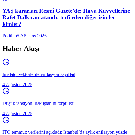
YAŞ kararları Resmi Gazete’de: Hava Kuvvetlerine
Rafet Dalkıran atandı; terfi eden diğer isimler
kimler?
Politika
5 Ağustos 2026
Haber Akışı
İmalatçı sektörlerde enflasyon zayıflad
4 Ağustos 2026
Düşük tansiyon, risk iştahını törpüledi
4 Ağustos 2026
İTO temmuz verilerini açıkladı: İstanbul’da aylık enflasyon yüzde