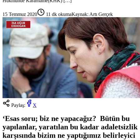
Hükmünde Kararname(KHK) […]
15 Temmuz 2020
11
dk okuma
Kaynak:
Artı Gerçek
Paylaş:
X
‘Esas soru; biz ne yapacağız? Bütün bu
yapılanlar, yaratılan bu kadar adaletsizlik
karşısında bizim ne yaptığımız belirleyici