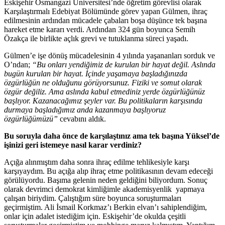
Eskişehir Osmangazi Üniversitesi’nde öğretim görevlisi olarak
Karşılaştırmalı Edebiyat Bölümünde görev yapan Gülmen, ihraç
edilmesinin ardından mücadele çabaları boşa düşünce tek başına
hareket etme kararı verdi. Ardından 324 gün boyunca Semih
Özakça ile birlikte açlık grevi ve tutuklanma süreci yaşadı.
Gülmen’e işe dönüş mücadelesinin 4 yılında yaşananları sorduk ve
O’ndan;
“Bu onları yendiğimiz de kurulan bir hayat değil. Aslında
bugün kurulan bir hayat. İçinde yaşamaya başladığınızda
özgürlüğün ne olduğunu görüyorsunuz. Fiziki ve somut olarak
özgür değiliz. Ama aslında kabul etmediniz yerde özgürlüğünüz
başlıyor. Kazanacağımız şeyler var. Bu politikaların karşısında
durmaya başladığımız anda kazanmaya başlıyoruz
özgürlüğümüzü”
cevabını aldık.
Bu soruyla daha önce de karşılaştınız ama tek başına Yüksel’de
işinizi geri istemeye nasıl karar verdiniz?
Açığa alınmıştım daha sonra ihraç edilme tehlikesiyle karşı
karşıyaydım. Bu açığa alıp ihraç etme politikasının devam edeceği
görülüyordu. Başıma gelenin neden geldiğini biliyordum. Sonuç
olarak devrimci demokrat kimliğimle akademisyenlik yapmaya
çalışan biriydim. Çalıştığım süre boyunca soruşturmaları
geçirmiştim. Ali İsmail Korkmaz’ı Berkin elvan’ı sahiplendiğim,
onlar için adalet istediğim için. Eskişehir’de okulda çeşitli