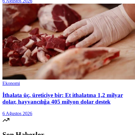
6 Ağustos 2026
Ekonomi
İthalata üç, üreticiye bir: Et ithalatına 1,2 milyar
dolar, hayvancılığa 405 milyon dolar destek
6 Ağustos 2026
Son Haberler