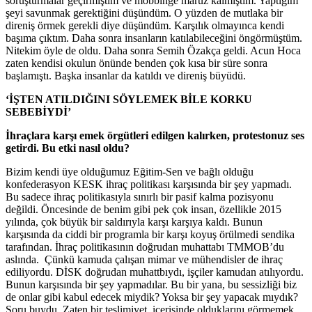
soruşturmalar geçirmiştim ve mobbinge maruz kalmıştım. Yaptığım
şeyi savunmak gerektiğini düşündüm. O yüzden de mutlaka bir
direniş örmek gerekli diye düşündüm. Karşılık olmayınca kendi
başıma çıktım. Daha sonra insanların katılabileceğini öngörmüştüm.
Nitekim öyle de oldu. Daha sonra Semih Özakça geldi. Acun Hoca
zaten kendisi okulun önünde benden çok kısa bir süre sonra
başlamıştı. Başka insanlar da katıldı ve direniş büyüdü.
‘İŞTEN ATILDIĞINI SÖYLEMEK BİLE KORKU
SEBEBİYDİ’
İhraçlara karşı emek örgütleri edilgen kalırken, protestonuz ses
getirdi. Bu etki nasıl oldu?
Bizim kendi üye olduğumuz Eğitim-Sen ve bağlı olduğu
konfederasyon KESK ihraç politikası karşısında bir şey yapmadı.
Bu sadece ihraç politikasıyla sınırlı bir pasif kalma pozisyonu
değildi. Öncesinde de benim gibi pek çok insan, özellikle 2015
yılında, çok büyük bir saldırıyla karşı karşıya kaldı. Bunun
karşısında da ciddi bir programla bir karşı koyuş örülmedi sendika
tarafından. İhraç politikasının doğrudan muhattabı TMMOB’du
aslında. Çünkü kamuda çalışan mimar ve mühendisler de ihraç
ediliyordu. DİSK doğrudan muhattbıydı, işçiler kamudan atılıyordu.
Bunun karşısında bir şey yapmadılar. Bu bir yana, bu sessizliği biz
de onlar gibi kabul edecek miydik? Yoksa bir şey yapacak mıydık?
Soru buydu. Zaten bir teslimiyet içerisinde olduklarını görmemek