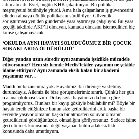
adım atmadı. Evet, bugün KHK çıkartmıyor. Bu politika
meşruiyetini bütünüyle yitirdi. Ama hala çalışanların iş güvencesini
elinden almaya dönük politikasını sürdürüyor. Güvenlik
soruşturması yeniden gündemde yasalaştırmaya çalışılıyor. Bu yasa
geçtiği takdirde AKP’li olmayan, kamuda olmasını istemedikleri hiç
kimse çalışamayacak.
‘OKULDA AYNI HAVAYI SOLUDUĞUMUZ BİR ÇOCUK
SOKAKLARDA ÖLDÜRÜLDÜ’
Diğer yandan uzun süredir aynı zamanda işsizlikle mücadele
ediyorsunuz? Hem siz hemde Meclis’tekiler yaşamını ne şekilde
idame ettiriyor? Aynı zamanda eksik kalan bir akademi
yaşamınız var…
Maddi bir kazancımız yok. Hayatımızı bir direnişe vakfetmiş
durumdayız. Ailemiz ile bize görüşmelerimiz sınırlı. Çünkü her gün
o alana çıkılması lazım. Dolayısıyla hayatımızı da buna göre
programlıyoruz. Bunlara bir kayıp gözüyle bakılabilir mi? Böyle bir
hayatı tercih ettiğinizde bunun size getirdiklerini artık başka bir
evrende yaşıyor olmanın başka bir atmosferi soluyor olmanın
getirdiklerini gördüğünüzde, olmadığını görüyorsunuz. Sadece işime
geri dönmek konusunda değil yaşanan bütün adaletsizlikler
konusunda daha umutluyum.