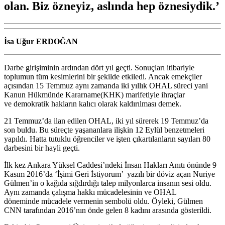
olan. Biz özneyiz, aslında hep öznesiydik.’
İsa Uğur ERDOĞAN
Darbe girişiminin ardından dört yıl geçti. Sonuçları itibariyle
toplumun tüm kesimlerini bir şekilde etkiledi. Ancak emekçiler
açısından 15 Temmuz aynı zamanda iki yıllık OHAL süreci yani
Kanun Hükmünde Kararname(KHK) marifetiyle ihraçlar
ve demokratik hakların kalıcı olarak kaldırılması demek.
21 Temmuz’da ilan edilen OHAL, iki yıl sürerek 19 Temmuz’da
son buldu. Bu süreçte yaşananlara ilişkin 12 Eylül benzetmeleri
yapıldı. Hatta tutuklu öğrenciler ve işten çıkartılanların sayıları 80
darbesini bir hayli geçti.
İlk kez Ankara Yüksel Caddesi’ndeki İnsan Hakları Anıtı önünde 9
Kasım 2016’da ‘İşimi Geri İstiyorum’ yazılı bir döviz açan Nuriye
Gülmen’in o kağıda sığdırdığı talep milyonlarca insanın sesi oldu.
Aynı zamanda çalışma hakkı mücadelesinin ve OHAL
döneminde mücadele vermenin sembolü oldu. Öyleki, Gülmen
CNN tarafından 2016’nın önde gelen 8 kadını arasında gösterildi.