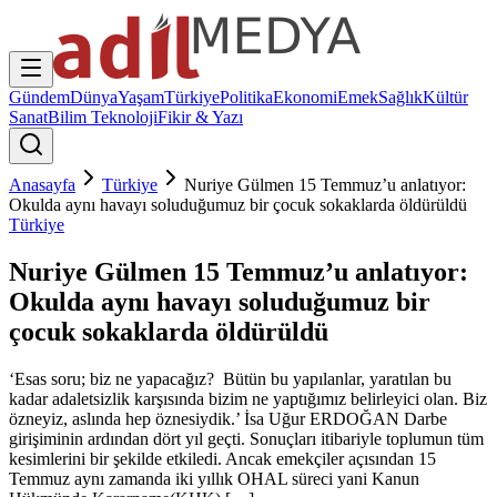
Gündem
Dünya
Yaşam
Türkiye
Politika
Ekonomi
Emek
Sağlık
Kültür
Sanat
Bilim Teknoloji
Fikir & Yazı
Anasayfa
Türkiye
Nuriye Gülmen 15 Temmuz’u anlatıyor:
Okulda aynı havayı soluduğumuz bir çocuk sokaklarda öldürüldü
Türkiye
Nuriye Gülmen 15 Temmuz’u anlatıyor:
Okulda aynı havayı soluduğumuz bir
çocuk sokaklarda öldürüldü
‘Esas soru; biz ne yapacağız? Bütün bu yapılanlar, yaratılan bu
kadar adaletsizlik karşısında bizim ne yaptığımız belirleyici olan. Biz
özneyiz, aslında hep öznesiydik.’ İsa Uğur ERDOĞAN Darbe
girişiminin ardından dört yıl geçti. Sonuçları itibariyle toplumun tüm
kesimlerini bir şekilde etkiledi. Ancak emekçiler açısından 15
Temmuz aynı zamanda iki yıllık OHAL süreci yani Kanun