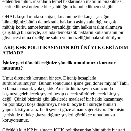
edilenden tutun, insanların temel haklarından mahrum bırakılması,
tecrit edilmesi noterde bile şahitliğinin kabul edilmemesi gibi.
OHAL koşullarında sokağa çıkmanın ne ile karşılaşacağını
bilmediğiniz,bütün demokratik hakların askıya alındığı ve çok
müthiş korku atmosferinin yaratıldığı; tüm halkın teslim alınmaya
çalışıldığı bir süreçte, aslında demokratik hakların kullanmanın bir
güvencesi olma özelliğine sahip ve bu özelliğini hala sürdürüyor.
‘AKP, KHK POLİTİKASINDAN BÜTÜNÜYLE GERİ ADIM
ATMADI’
İşinize geri dönebileceğinize yönelik umudunuzu koruyor
musunuz?
Umut direnerek korunan bir şey. Direniş hesaplarla
sürdürdürülmüyor. Bunun sonucunda işime geri döner miyim? Tabii
ki buna inanarak yola çıktık. Ama ördünüz şeyin sonucunda
başınıza gelebilecek şeyleri hesap edecek sürdürebilecek bir şey
değil. Çünkü bizimki gibi ülkelerde maalesef bir hakkı kazanmayı,
bir politikayı boşa düşürmeyi, hele ki böyle bir süreçte bunları
yapmak istiyorsanız belli şeyleri göze almanız gerekiyor. Direnişin
içerisinde oldukça,kazandığınız şeyleri gördükçe umudunuzu
koruyorsunuz.
Görüldü ki AKP bu süreçte KHK politikasından bütünüyle bir geri