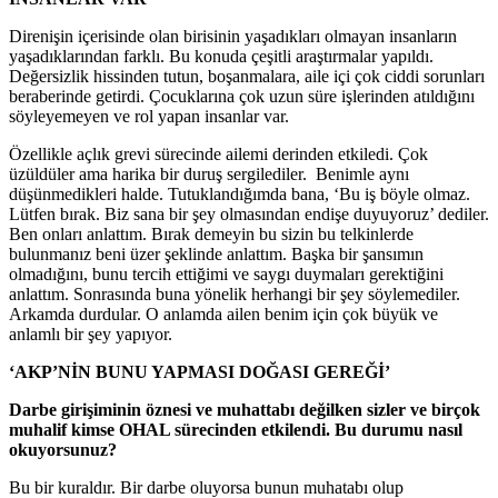
Direnişin içerisinde olan birisinin yaşadıkları olmayan insanların
yaşadıklarından farklı. Bu konuda çeşitli araştırmalar yapıldı.
Değersizlik hissinden tutun, boşanmalara, aile içi çok ciddi sorunları
beraberinde getirdi. Çocuklarına çok uzun süre işlerinden atıldığını
söyleyemeyen ve rol yapan insanlar var.
Özellikle açlık grevi sürecinde ailemi derinden etkiledi. Çok
üzüldüler ama harika bir duruş sergilediler. Benimle aynı
düşünmedikleri halde. Tutuklandığımda bana, ‘Bu iş böyle olmaz.
Lütfen bırak. Biz sana bir şey olmasından endişe duyuyoruz’ dediler.
Ben onları anlattım. Bırak demeyin bu sizin bu telkinlerde
bulunmanız beni üzer şeklinde anlattım. Başka bir şansımın
olmadığını, bunu tercih ettiğimi ve saygı duymaları gerektiğini
anlattım. Sonrasında buna yönelik herhangi bir şey söylemediler.
Arkamda durdular. O anlamda ailen benim için çok büyük ve
anlamlı bir şey yapıyor.
‘AKP’NİN BUNU YAPMASI DOĞASI GEREĞİ’
Darbe girişiminin öznesi ve muhattabı değilken sizler ve birçok
muhalif kimse OHAL sürecinden etkilendi. Bu durumu nasıl
okuyorsunuz?
Bu bir kuraldır. Bir darbe oluyorsa bunun muhatabı olup