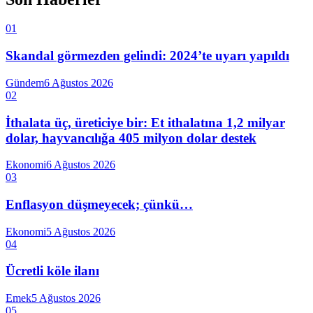
01
Skandal görmezden gelindi: 2024’te uyarı yapıldı
Gündem
6 Ağustos 2026
02
İthalata üç, üreticiye bir: Et ithalatına 1,2 milyar
dolar, hayvancılığa 405 milyon dolar destek
Ekonomi
6 Ağustos 2026
03
Enflasyon düşmeyecek; çünkü…
Ekonomi
5 Ağustos 2026
04
Ücretli köle ilanı
Emek
5 Ağustos 2026
05