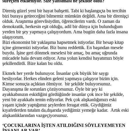
süreçten etkileniyor. Size yansıması ne şekilde oldu?
Direniş güzel yeni bir hayat bahşetti. Tabi ki başlangıçta bu tercihin
bizi buraya getireceğini bilmemiz mümkün değildi. Ama bir direnişçi
olduk. Araştırma görevlisiydim, öğrencilerim vardı. O zaman da
demokratik, herkesin eşit olduğu, adil bir dünya için bulunduğum
yerden bir şey yapmaya çalışıyordum. Ama bugün daha fazla insana
ulaşıyorum.
Bizi ekonomist bir yaklaşıma hapsetmek istiyorlar. Bir hesap kitap
içine girmemizi istiyorlar. Biz bunu reddettik. En başından mesele
buydu. İşine geri dönmek meselesi bir amaç, bu amaç uğrunda
mücadele hala devam ediyor. Ama yolun kendisi hayatımızı böyle
şekillendirdi. Bize kalan bu oldu.
Ekmek her yerde bulunuyor. İnsanlar çok büyük bir saygı
besliyorlar. Herkes elinden geleni yapmaya çalışıyor bizim için.
Kimse sonuçta açlıktan ölmüyor. bir şekilde buluyorsunuz.
Dayanışma ile sorunları çözüyorsunuz. Öyle bir şey ki
ayakkabınızın eskidiğini gördüğünde insanlar çok ince bir şekilde,
yeni bir ayakkabı temin ediyorlar. Pek çok alışkanlığımızı eski
yaşam içinde yaptığımız şeylerden feragat ettik. Giydiğimiz
kıyafetlerden tutalım da,dışarıda yediğimiz yemeğe kadar. Artık eski
alışkanlıklarından vazgeçiyorsunuz.
‘ÇOCUKLARINA İŞTEN ATILDIĞINI SÖYLEYEMEYEN
İNSANLAR VAR’