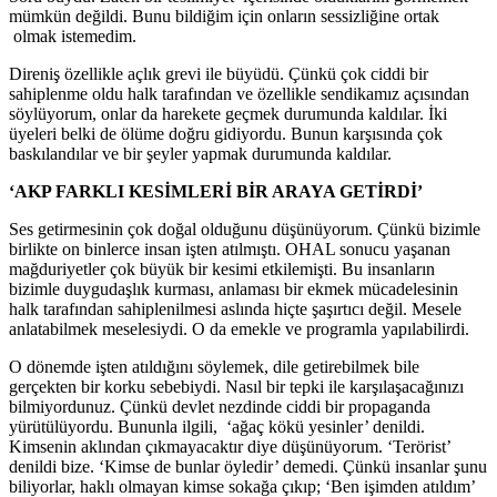
mümkün değildi. Bunu bildiğim için onların sessizliğine ortak
olmak istemedim.
Direniş özellikle açlık grevi ile büyüdü. Çünkü çok ciddi bir
sahiplenme oldu halk tarafından ve özellikle sendikamız açısından
söylüyorum, onlar da harekete geçmek durumunda kaldılar. İki
üyeleri belki de ölüme doğru gidiyordu. Bunun karşısında çok
baskılandılar ve bir şeyler yapmak durumunda kaldılar.
‘AKP FARKLI KESİMLERİ BİR ARAYA GETİRDİ’
Ses getirmesinin çok doğal olduğunu düşünüyorum. Çünkü bizimle
birlikte on binlerce insan işten atılmıştı. OHAL sonucu yaşanan
mağduriyetler çok büyük bir kesimi etkilemişti. Bu insanların
bizimle duygudaşlık kurması, anlaması bir ekmek mücadelesinin
halk tarafından sahiplenilmesi aslında hiçte şaşırtıcı değil. Mesele
anlatabilmek meselesiydi. O da emekle ve programla yapılabilirdi.
O dönemde işten atıldığını söylemek, dile getirebilmek bile
gerçekten bir korku sebebiydi. Nasıl bir tepki ile karşılaşacağınızı
bilmiyordunuz. Çünkü devlet nezdinde ciddi bir propaganda
yürütülüyordu. Bununla ilgili, ‘ağaç kökü yesinler’ denildi.
Kimsenin aklından çıkmayacaktır diye düşünüyorum. ‘Terörist’
denildi bize. ‘Kimse de bunlar öyledir’ demedi. Çünkü insanlar şunu
biliyorlar, haklı olmayan kimse sokağa çıkıp; ‘Ben işimden atıldım’