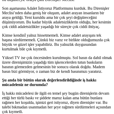
Son aşamasına Adalet İstiyoruz Platformunu kurduk. Bu Direnişler
Meclisi’nden daha geniş bir oluşum, adalet arayan insanların bir
araya geldiği. Yeni kuruldu ama bir çok şeyi değiştireceğini
düşünüyorum. Bu kadar büyük adaletsizliklerin olduğu, her kesimin
çok ciddi adaletsizlikler yaşadığı bir süreçte çok ciddi ihtiyaç.
Kimse kendinİ yalnız hissetmemeli. Kimse adalet arayışını tek
başına sürdürmemeli. Çünkü biz varız ve birlikte olduğumuzda çok
büyük ve güzel işler yapabiliriz. Bu yalnızlık duygusundan
kurtulmak bile çok kıymetli.
Yüksel TV ise çok öncesinden kurulmuştu. Sol basın da dahil olmak
üzere direnişimizin yaşadığı tüm işkencelerden tutun baskıların
basının görmezden gelmesinin bir sonucu olarak doğdu. Madem
basın bizi görmüyor, o zaman biz de kendi basınımızı yaratırız.
Şu anda bir bütün olarak değerlendirildiğinde iş hakkı
mücadeleniz ne durumda?
İş hakkı mücadelesi ile ilgili en temel şey bugün direnişlerin devam
ettiği her türlü baskı ve şiddete maruz kalan ama bütün bunlara
rağmen her koşulda, işimizi geri istiyoruz, diyen direnişler var. Bu
talebi bıkmadan usanmadan her şeye rağmen sürdürmeleri açısından
çok kıymetli.