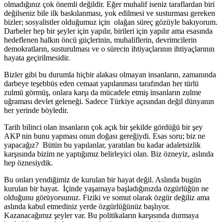
olmadığınız çok önemli değildir. Eğer muhalif iseniz taraflardan biri
değilseniz bile ilk baskılanması, yok edilmesi ve susturması gereken
bizler; sosyalistler olduğumuz için olağan süreç gözüyle bakıyorum.
Darbeler hep bir şeyler için yapılır, birileri için yapılır ama esasında
hedeflenen halkın öncü güçlerinin, muhaliflerin, devrimcilerin
demokratların, susturulması ve o sürecin ihtiyaçlarının ihtiyaçlarının
hayata geçirilmesidir.
Bizler gibi bu durumla hiçbir alakası olmayan insanların, zamanında
darbeye teşebbüs eden cemaat yapılanması tarafından her türlü
zulmü görmüş, onlara karşı da mücadele etmiş insanların zulme
uğraması devlet geleneği. Sadece Türkiye açısından değil dünyanın
her yerinde böyledir.
Tarih bilinci olan insanların çok açık bir şekilde gördüğü bir şey
AKP nin bunu yapması onun doğası gereğiydi. Esas soru; biz ne
yapacağız? Bütün bu yapılanlar, yaratılan bu kadar adaletsizlik
karşısında bizim ne yaptığımız belirleyici olan. Biz özneyiz, aslında
hep öznesiydik.
Bu onları yendiğimiz de kurulan bir hayat değil. Aslında bugün
kurulan bir hayat. İçinde yaşamaya başladığınızda özgürlüğün ne
olduğunu görüyorsunuz. Fiziki ve somut olarak özgür değiliz ama
aslında kabul etmediniz yerde özgürlüğünüz başlıyor.
Kazanacağımız şeyler var. Bu politikaların karşısında durmaya