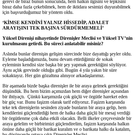
gerevi de biraz bunun sonucunda, hem halkın ilgisini ve tepkisini
biraz daha fazla çekebilmek, hem de iktidara sesimizi duyurabilmek
için başvurduğumuz bir yöntem oldu.
‘KİMSE KENDİNİ YALNIZ HİSSEDİP, ADALET
ARAYIŞINI TEK BAŞINA SÜRDÜRMEMELİ’
Yüksel Direnişi nihayetinde Direnişler Meclisi ve Yüksel TV’nin
kurulmasını getirdi. Bu süreci anlatabilir misiniz?
Aslında bunlar direnişin gelişim sürecinde bize dayattığı şeyler oldu.
Eyleme başladığımızda, bunu devam ettirdiğimiz de sokak
eyleminin kendisi size başka bir şey yapmak gerektiğini söylüyor.
Aynı açlık grevinde olduğu gibi. Bugün 4 yıla yakın bir süre
sokaktayız. Her gün gözaltına alınıyor arkadaşlarımız.
Bir aşamada bizde başka direnişler ile bir araya gelmek gerektiğini
düşündük. Bu hem bizim açımızdan hem diğer direnişler açısından
bir ihtiyaçtı. Çünkü karşımızda çok güçlü ve örgütle hareket eden
bir güç var. Bunu faşizm olarak tarif ediyoruz. Faşizm karşısında
teke tek direnişlerin sesinden ziyade bunların bir araya gelip, hem
kendilerini güçlendirdiği hem de halka daha güçlü bir mesaj verdiği
bir örgütlenme çok daha etkili olacaktı. Belli ilkeler çerçevesinde bir
araya gelelim ve birbirimizi güçlendirelim, faşizm karşısında halkın
önüne daha güçlü bir barikat kuralım ve o barikata halkı da katalım,
bu düşünceyle ortaya çıktı Direnişler Meclisi.