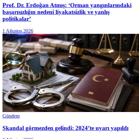
Prof. Dr. Erdoğan Atmış: ‘Orman yangınlarındaki
başarısızlığın nedeni liyakatsizlik ve yanlış
politikalar’
1 Ağustos 2026
Gündem
Skandal görmezden gelindi: 2024’te uyarı yapıldı