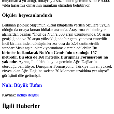
milyonlarca yıl aldığı, dolayısıyla söz konusu geminin sadece 5.000
yılda taşlaşmış olmasının mümkün olmadığı belirtiliyor.
Ölçüler heyecanlandırdı
Bulunan jeolojik oluşumun kutsal kitaplarda verilen ölçülere uygun
olduğu da ortaya konan iddialar arasında. Araştırma ekibinde yer
alanlardan bazıları “İncil’de Nuh’a 300 arşın uzunluğunda, 50 arşın
genişliğinde ve 30 arşın yüksekliğinde bir gemi yapması emredilir.
İncil birimlerinden dönüşümler zor olsa da 52,4 santimetrelik
standart Mısır arşını olarak yorumlamak tercih edilebilir.
Bu
birimler kullanılarak Nuh’un Gemisi’nin uzunluğu 157
metredir. Bu ölçü de 168 metrelik Durupınar Formasyonu’na
yakındır
. Ayrıca, İncil’deki kayıtta geminin Ağrı Dağları’na
oturduğu belirtiliyor. Durupınar Formasyonu, Türkiye’nin en yüksek
zirvesi olan Ağrı Dağı’na sadece 30 kilometre uzaklıkta yer alıyor”
görüşünü dile getirmişti.
Nuh: Büyük Tufan
Kaynak:
indigo dergisi
İlgili Haberler