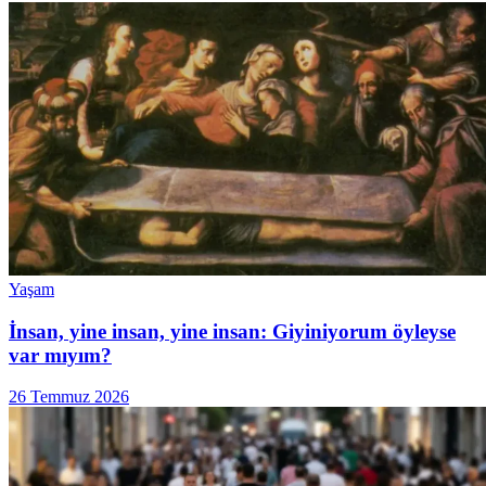
Yaşam
İnsan, yine insan, yine insan: Giyiniyorum öyleyse
var mıyım?
26 Temmuz 2026