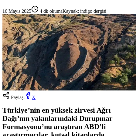
16 Mayıs 2025
4
dk okuma
Kaynak:
indigo dergisi
Paylaş:
X
Türkiye’nin en yüksek zirvesi Ağrı
Dağı’nın yakınlarındaki Durupınar
Formasyonu’nu araştıran ABD’li
araştırmacılar, kutsal kitaplarda