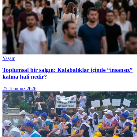
Yaşam
Toplumsal bir salgın: Kalabalıklar içinde “insansız”
kalma hali nedir?
25 Temmuz 2026