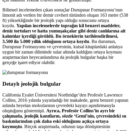
Bilimsel incelemeden çıkan sonuçlar Durupınar Formasyonu’nun
limonit adı verilen bir demir cevheri türünden oluşan 163 metre (538
ft) yüksekliğinde bir jeolojik yapı olduğu sonucunu ortaya
koydu.
Yapılan incelemelerde toprağın kil benzeri maddeler,
deniz tortuları ve hatta yumuşakçalar gibi deniz canlılarına ait
kalıntılar içerdiği görüldü. Bu örneklerin tarihlendirilmesi,
3.500 ila 5.000 yıllık olduğunu ortaya koydu
. Bu durumun,
Durupınar Formasyonu ve çevresinin, kutsal kitaplardaki anlatıya
uygun bir zaman diliminde sular altında kaldığını ortaya koyması
araştırmacıları heyecanlandırsa da jeolojik bulgular başka bir
gerçeğe işaret ediyor olabilir.
Detaylı jeolojik bulgular
California Eyalet Üniversitesi Northridge’den Profesör Lawrence
Collins, 2016 yılında yayınladığı bir makalede, gemi benzeri yapının
aslında heyelan molozlarının çevredeki kayayı aşındırmasıyla
oluştuğunu göstermişti.
Ayrıca, Profesör Collins’in ayrı bir
çalışmada, jeolojik kanıtların, sözde ‘Gemi’nin, çevresindeki su
baskınlarından çok daha eski olduğunu açıkça ortaya
koymuştu
. Birçok araştırmada, odunun taşa dönüşmesinin