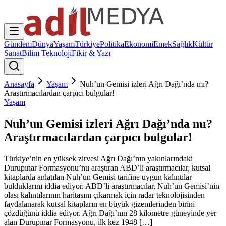
Gündem
Dünya
Yaşam
Türkiye
Politika
Ekonomi
Emek
Sağlık
Kültür
Sanat
Bilim Teknoloji
Fikir & Yazı
Anasayfa
Yaşam
Nuh’un Gemisi izleri Ağrı Dağı’nda mı?
Araştırmacılardan çarpıcı bulgular!
Yaşam
Nuh’un Gemisi izleri Ağrı Dağı’nda mı?
Araştırmacılardan çarpıcı bulgular!
Türkiye’nin en yüksek zirvesi Ağrı Dağı’nın yakınlarındaki
Durupınar Formasyonu’nu araştıran ABD’li araştırmacılar, kutsal
kitaplarda anlatılan Nuh’un Gemisi tarifine uygun kalıntılar
bulduklarını iddia ediyor. ABD’li araştırmacılar, Nuh’un Gemisi’nin
olası kalıntılarının haritasını çıkarmak için radar teknolojisinden
faydalanarak kutsal kitapların en büyük gizemlerinden birini
çözdüğünü iddia ediyor. Ağrı Dağı’nın 28 kilometre güneyinde yer
alan Durupınar Formasyonu, ilk kez 1948 […]