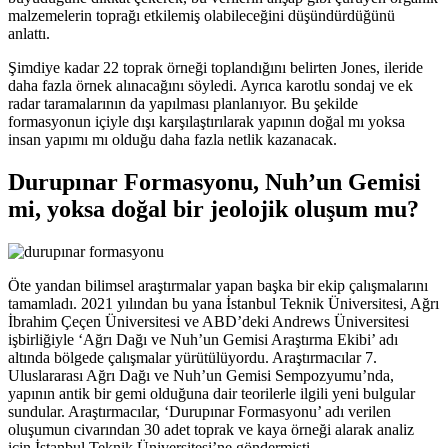
malzemelerin toprağı etkilemiş olabileceğini düşündürdüğünü
anlattı.
Şimdiye kadar 22 toprak örneği toplandığını belirten Jones, ileride
daha fazla örnek alınacağını söyledi. Ayrıca karotlu sondaj ve ek
radar taramalarının da yapılması planlanıyor. Bu şekilde
formasyonun içiyle dışı karşılaştırılarak yapının doğal mı yoksa
insan yapımı mı olduğu daha fazla netlik kazanacak.
Durupınar Formasyonu, Nuh’un Gemisi
mi, yoksa doğal bir jeolojik oluşum mu?
Öte yandan bilimsel araştırmalar yapan başka bir ekip çalışmalarını
tamamladı. 2021 yılından bu yana İstanbul Teknik Üniversitesi, Ağrı
İbrahim Çeçen Üniversitesi ve ABD’deki Andrews Üniversitesi
işbirliğiyle ‘Ağrı Dağı ve Nuh’un Gemisi Araştırma Ekibi’ adı
altında bölgede çalışmalar yürütülüyordu. Araştırmacılar 7.
Uluslararası Ağrı Dağı ve Nuh’un Gemisi Sempozyumu’nda,
yapının antik bir gemi olduğuna dair teorilerle ilgili yeni bulgular
sundular. Araştırmacılar, ‘Durupınar Formasyonu’ adı verilen
oluşumun civarından 30 adet toprak ve kaya örneği alarak analiz
için İstanbul Teknik Üniversitesi’ne göndermişti.