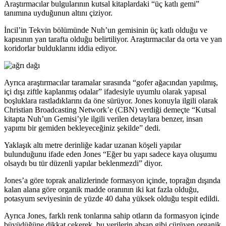
Araştırmacılar bulgularının kutsal kitaplardaki “üç katlı gemi”
tanımına uyduğunun altını çiziyor.
İncil’in Tekvin bölümünde Nuh’un gemisinin üç katlı olduğu ve
kapısının yan tarafta olduğu belirtiliyor. Araştırmacılar da orta ve yan
koridorlar bulduklarını iddia ediyor.
Ayrıca araştırmacılar taramalar sırasında “gofer ağacından yapılmış,
içi dışı ziftle kaplanmış odalar” ifadesiyle uyumlu olarak yapısal
boşluklara rastladıklarını da öne sürüyor. Jones konuyla ilgili olarak
Christian Broadcasting Network’e (CBN) verdiği demeçte “Kutsal
kitapta Nuh’un Gemisi’yle ilgili verilen detaylara benzer, insan
yapımı bir gemiden bekleyeceğiniz şekilde” dedi.
Yaklaşık altı metre derinliğe kadar uzanan köşeli yapılar
bulunduğunu ifade eden Jones “Eğer bu yapı sadece kaya oluşumu
olsaydı bu tür düzenli yapılar beklenmezdi” diyor.
Jones’a göre toprak analizlerinde formasyon içinde, toprağın dışında
kalan alana göre organik madde oranının iki kat fazla olduğu,
potasyum seviyesinin de yüzde 40 daha yüksek olduğu tespit edildi.
Ayrıca Jones, farklı renk tonlarına sahip otların da formasyon içinde
büyüdüğüne dikkat çekerek, bu verilerin ahşap gibi çürüyen organik