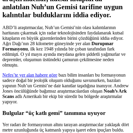
anlatılan Nuh’un Gemisi tarifine uygun
kalıntılar bulduklarını iddia ediyor.
ABD’li araştırmacılar, Nuh’un Gemisi’nin olası kalıntılarının
haritasını çıkarmak için radar teknolojisinden faydalanarak kutsal
kitapların en büyük gizemlerinden birini çözdüğünü iddia ediyor.
Ağrı Dağı’nın 28 kilometre güneyinde yer alan
Durupınar
Formasyonu
, ilk kez 1948 yılında bir çoban tarafından fark
edilmişti. O yıl mayıs ayında meydana gelen şiddetli yağmurlar ve
depremler, oluşumun üstündeki çamurun çekilmesine neden
olmuştu.
Nefes’te yer alan habere göre
bazı bilim insanları bu formasyonun
sadece doğal bir jeolojik oluşum olduğunu savunurken, bazıları
yapının Nuh’un Gemisi’ne dair kanıtlar taşıdığına inanıyor. Andrew
Jones öncülüğünde bağımsız araştırmacılardan oluşan
Noah’s Ark
Scans
adlı Amerikalı bir ekip bir süredir bu bölgede araştırmalar
yapıyor.
Bulgular “üç katlı gemi” tanımına uyuyor
Yer radarı ile formasyonun altını tarayan araştırmacılar yaklaşık dört
metre uzunluğunda üç katmanlı yapıya işaret eden ipuçları buldu.