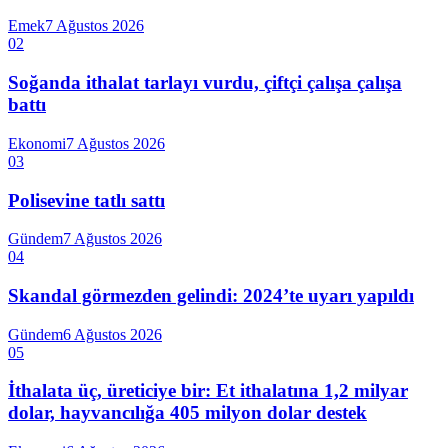
Emek
7 Ağustos 2026
02
Soğanda ithalat tarlayı vurdu, çiftçi çalışa çalışa
battı
Ekonomi
7 Ağustos 2026
03
Polisevine tatlı sattı
Gündem
7 Ağustos 2026
04
Skandal görmezden gelindi: 2024’te uyarı yapıldı
Gündem
6 Ağustos 2026
05
İthalata üç, üreticiye bir: Et ithalatına 1,2 milyar
dolar, hayvancılığa 405 milyon dolar destek