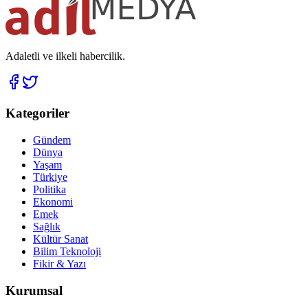
Adaletli ve ilkeli habercilik.
Kategoriler
Gündem
Dünya
Yaşam
Türkiye
Politika
Ekonomi
Emek
Sağlık
Kültür Sanat
Bilim Teknoloji
Fikir & Yazı
Kurumsal