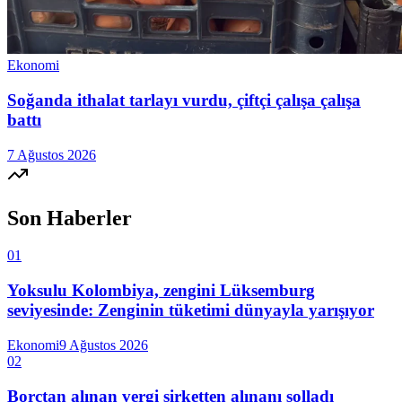
Ekonomi
Soğanda ithalat tarlayı vurdu, çiftçi çalışa çalışa
battı
7 Ağustos 2026
Son Haberler
01
Yoksulu Kolombiya, zengini Lüksemburg
seviyesinde: Zenginin tüketimi dünyayla yarışıyor
Ekonomi
9 Ağustos 2026
02
Borçtan alınan vergi şirketten alınanı solladı