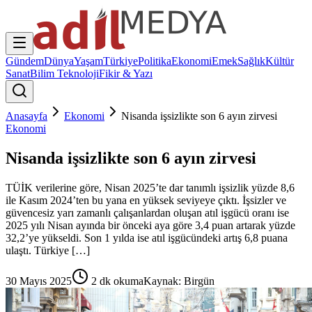
Gündem
Dünya
Yaşam
Türkiye
Politika
Ekonomi
Emek
Sağlık
Kültür
Sanat
Bilim Teknoloji
Fikir & Yazı
Anasayfa
Ekonomi
Nisanda işsizlikte son 6 ayın zirvesi
Ekonomi
Nisanda işsizlikte son 6 ayın zirvesi
TÜİK verilerine göre, Nisan 2025’te dar tanımlı işsizlik yüzde 8,6
ile Kasım 2024’ten bu yana en yüksek seviyeye çıktı. İşsizler ve
güvencesiz yarı zamanlı çalışanlardan oluşan atıl işgücü oranı ise
2025 yılı Nisan ayında bir önceki aya göre 3,4 puan artarak yüzde
32,2’ye yükseldi. Son 1 yılda ise atıl işgücündeki artış 6,8 puana
ulaştı. Türkiye […]
30 Mayıs 2025
2
dk okuma
Kaynak:
Birgün