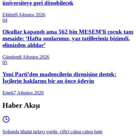
üniversiteye geri dönebilecek
Eğitim
9 Ağustos 2026
04
Okullar kapandı ama 562 bin MESEM’li çocuk tam
mesaide: ‘Hafta sonlarımız, yaz tatillerimiz bizimdi,
elimizden aldılar’
Gündem
8 Ağustos 2026
05
Yeni Parti’den madencilerin direnişine destek:
İşçilerin haklarını bir an önce ödeyin
Emek
7 Ağustos 2026
Haber Akışı
Soğanda ithalat tarlayı vurdu, çiftçi çalışa çalışa battı