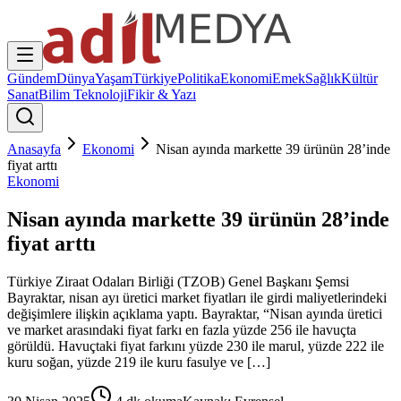
Gündem
Dünya
Yaşam
Türkiye
Politika
Ekonomi
Emek
Sağlık
Kültür
Sanat
Bilim Teknoloji
Fikir & Yazı
Anasayfa
Ekonomi
Nisan ayında markette 39 ürünün 28’inde
fiyat arttı
Ekonomi
Nisan ayında markette 39 ürünün 28’inde
fiyat arttı
Türkiye Ziraat Odaları Birliği (TZOB) Genel Başkanı Şemsi
Bayraktar, nisan ayı üretici market fiyatları ile girdi maliyetlerindeki
değişimlere ilişkin açıklama yaptı. Bayraktar, “Nisan ayında üretici
ve market arasındaki fiyat farkı en fazla yüzde 256 ile havuçta
görüldü. Havuçtaki fiyat farkını yüzde 230 ile marul, yüzde 222 ile
kuru soğan, yüzde 219 ile kuru fasulye ve […]