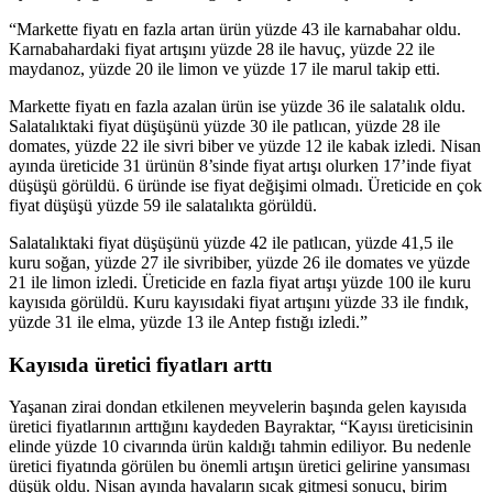
“Markette fiyatı en fazla artan ürün yüzde 43 ile karnabahar oldu.
Karnabahardaki fiyat artışını yüzde 28 ile havuç, yüzde 22 ile
maydanoz, yüzde 20 ile limon ve yüzde 17 ile marul takip etti.
Markette fiyatı en fazla azalan ürün ise yüzde 36 ile salatalık oldu.
Salatalıktaki fiyat düşüşünü yüzde 30 ile patlıcan, yüzde 28 ile
domates, yüzde 22 ile sivri biber ve yüzde 12 ile kabak izledi. Nisan
ayında üreticide 31 ürünün 8’sinde fiyat artışı olurken 17’inde fiyat
düşüşü görüldü. 6 üründe ise fiyat değişimi olmadı. Üreticide en çok
fiyat düşüşü yüzde 59 ile salatalıkta görüldü.
Salatalıktaki fiyat düşüşünü yüzde 42 ile patlıcan, yüzde 41,5 ile
kuru soğan, yüzde 27 ile sivribiber, yüzde 26 ile domates ve yüzde
21 ile limon izledi. Üreticide en fazla fiyat artışı yüzde 100 ile kuru
kayısıda görüldü. Kuru kayısıdaki fiyat artışını yüzde 33 ile fındık,
yüzde 31 ile elma, yüzde 13 ile Antep fıstığı izledi.”
Kayısıda üretici fiyatları arttı
Yaşanan zirai dondan etkilenen meyvelerin başında gelen kayısıda
üretici fiyatlarının arttığını kaydeden Bayraktar, “Kayısı üreticisinin
elinde yüzde 10 civarında ürün kaldığı tahmin ediliyor. Bu nedenle
üretici fiyatında görülen bu önemli artışın üretici gelirine yansıması
düşük oldu. Nisan ayında havaların sıcak gitmesi sonucu, birim