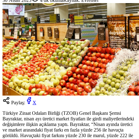
30 Nisan 2025
4
dk okuma
Kaynak:
Evrensel
Paylaş:
X
Türkiye Ziraat Odaları Birliği (TZOB) Genel Başkanı Şemsi
Bayraktar, nisan ayı üretici market fiyatları ile girdi maliyetlerindeki
değişimlere ilişkin açıklama yaptı. Bayraktar, “Nisan ayında üretici
ve market arasındaki fiyat farkı en fazla yüzde 256 ile havuçta
görüldü. Havuçtaki fiyat farkını yüzde 230 ile marul, yüzde 222 ile