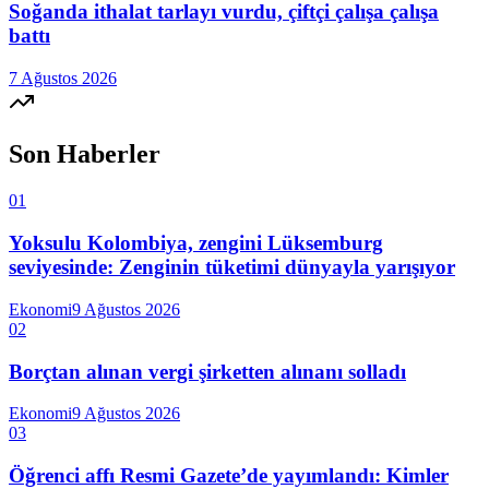
Soğanda ithalat tarlayı vurdu, çiftçi çalışa çalışa
battı
7 Ağustos 2026
Son Haberler
01
Yoksulu Kolombiya, zengini Lüksemburg
seviyesinde: Zenginin tüketimi dünyayla yarışıyor
Ekonomi
9 Ağustos 2026
02
Borçtan alınan vergi şirketten alınanı solladı
Ekonomi
9 Ağustos 2026
03
Öğrenci affı Resmi Gazete’de yayımlandı: Kimler