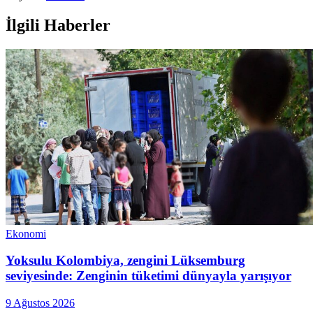
İlgili Haberler
Ekonomi
Yoksulu Kolombiya, zengini Lüksemburg
seviyesinde: Zenginin tüketimi dünyayla yarışıyor
9 Ağustos 2026