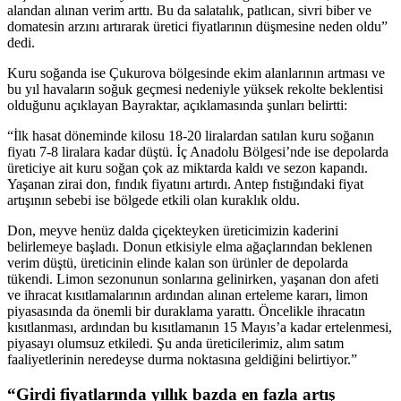
alandan alınan verim arttı. Bu da salatalık, patlıcan, sivri biber ve
domatesin arzını artırarak üretici fiyatlarının düşmesine neden oldu”
dedi.
Kuru soğanda ise Çukurova bölgesinde ekim alanlarının artması ve
bu yıl havaların soğuk geçmesi nedeniyle yüksek rekolte beklentisi
olduğunu açıklayan Bayraktar, açıklamasında şunları belirtti:
“İlk hasat döneminde kilosu 18-20 liralardan satılan kuru soğanın
fiyatı 7-8 liralara kadar düştü. İç Anadolu Bölgesi’nde ise depolarda
üreticiye ait kuru soğan çok az miktarda kaldı ve sezon kapandı.
Yaşanan zirai don, fındık fiyatını artırdı. Antep fıstığındaki fiyat
artışının sebebi ise bölgede etkili olan kuraklık oldu.
Don, meyve henüz dalda çiçekteyken üreticimizin kaderini
belirlemeye başladı. Donun etkisiyle elma ağaçlarından beklenen
verim düştü, üreticinin elinde kalan son ürünler de depolarda
tükendi. Limon sezonunun sonlarına gelinirken, yaşanan don afeti
ve ihracat kısıtlamalarının ardından alınan erteleme kararı, limon
piyasasında da önemli bir duraklama yarattı. Öncelikle ihracatın
kısıtlanması, ardından bu kısıtlamanın 15 Mayıs’a kadar ertelenmesi,
piyasayı olumsuz etkiledi. Şu anda üreticilerimiz, alım satım
faaliyetlerinin neredeyse durma noktasına geldiğini belirtiyor.”
“Girdi fiyatlarında yıllık bazda en fazla artış