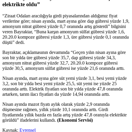
elektrikte oldu”
“Ziraat Odaları aracılığıyla girdi piyasalarından aldığımız fiyat
verilerine göre; nisan ayında, mart ayına göre dap gübresi yüzde 1,9,
amonyum nitrat gübresi yüzde 0,7 oranında artış gösterdi” bilgisini
veren Bayraktar, “Buna karşın amonyum sülfat gübresi yüzde 1,6,
20.20.0 kompoze gübresi yüzde 1,3, üre gübresi yüzde 0,1 oranında
düştü” dedi.
Bayraktar, açıklamasının devamında “Geçen yılın nisan ayına göre
son bir yılda üre gübresi yüzde 35,7, dap gübresi yüzde 34,3,
amonyum nitrat gübresi yüzde 32,7, 20.20.0 kompoze gübresi
yüzde 30,5, amonyum sülfat gübresi ise yüzde 21,6 oranında arttı.
Nisan ayında, mart ayına göre süt yemi yüzde 3,1, besi yemi yüzde
3,2, son bir yılda besi yemi yüzde 25,5, süt yemi ise yüzde 25
oranında arttı. Elektrik fiyatları son bir yılda yüzde 47,8 oranında
artarken, tarım ilacı fiyatları da yüzde 14,94 oranında arttı.
Nisan ayında mazot fiyatı aylık olarak yüzde 2,9 oranında
düşmesine rağmen, yıllık yüzde 10,1 oranında arttı. Girdi
fiyatlarında yıllık bazda en fazla artış yüzde 47,8 oranıyla elektrikte
görüldü” ifadelerini kullandı.
(Ekonomi Servisi)
Kaynak:
Evrensel