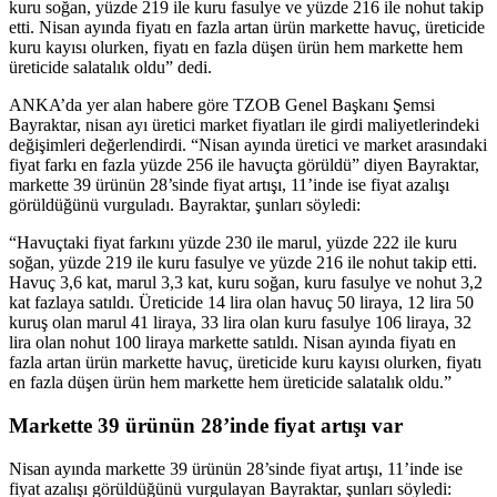
kuru soğan, yüzde 219 ile kuru fasulye ve yüzde 216 ile nohut takip
etti. Nisan ayında fiyatı en fazla artan ürün markette havuç, üreticide
kuru kayısı olurken, fiyatı en fazla düşen ürün hem markette hem
üreticide salatalık oldu” dedi.
ANKA’da yer alan habere göre TZOB Genel Başkanı Şemsi
Bayraktar, nisan ayı üretici market fiyatları ile girdi maliyetlerindeki
değişimleri değerlendirdi. “Nisan ayında üretici ve market arasındaki
fiyat farkı en fazla yüzde 256 ile havuçta görüldü” diyen Bayraktar,
markette 39 ürünün 28’sinde fiyat artışı, 11’inde ise fiyat azalışı
görüldüğünü vurguladı. Bayraktar, şunları söyledi:
“Havuçtaki fiyat farkını yüzde 230 ile marul, yüzde 222 ile kuru
soğan, yüzde 219 ile kuru fasulye ve yüzde 216 ile nohut takip etti.
Havuç 3,6 kat, marul 3,3 kat, kuru soğan, kuru fasulye ve nohut 3,2
kat fazlaya satıldı. Üreticide 14 lira olan havuç 50 liraya, 12 lira 50
kuruş olan marul 41 liraya, 33 lira olan kuru fasulye 106 liraya, 32
lira olan nohut 100 liraya markette satıldı. Nisan ayında fiyatı en
fazla artan ürün markette havuç, üreticide kuru kayısı olurken, fiyatı
en fazla düşen ürün hem markette hem üreticide salatalık oldu.”
Markette 39 ürünün 28’inde fiyat artışı var
Nisan ayında markette 39 ürünün 28’sinde fiyat artışı, 11’inde ise
fiyat azalışı görüldüğünü vurgulayan Bayraktar, şunları söyledi: