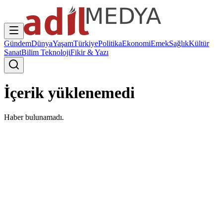
Gündem
Dünya
Yaşam
Türkiye
Politika
Ekonomi
Emek
Sağlık
Kültür
Sanat
Bilim Teknoloji
Fikir & Yazı
İçerik yüklenemedi
Haber bulunamadı.