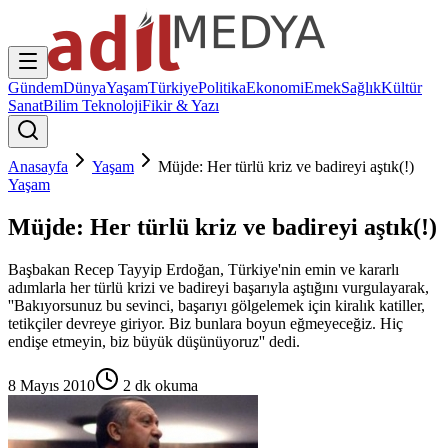
Gündem
Dünya
Yaşam
Türkiye
Politika
Ekonomi
Emek
Sağlık
Kültür
Sanat
Bilim Teknoloji
Fikir & Yazı
Anasayfa
Yaşam
Müjde: Her türlü kriz ve badireyi aştık(!)
Yaşam
Müjde: Her türlü kriz ve badireyi aştık(!)
Başbakan Recep Tayyip Erdoğan, Türkiye'nin emin ve kararlı
adımlarla her türlü krizi ve badireyi başarıyla aştığını vurgulayarak,
''Bakıyorsunuz bu sevinci, başarıyı gölgelemek için kiralık katiller,
tetikçiler devreye giriyor. Biz bunlara boyun eğmeyeceğiz. Hiç
endişe etmeyin, biz büyük düşünüyoruz'' dedi.
8 Mayıs 2010
2
dk okuma