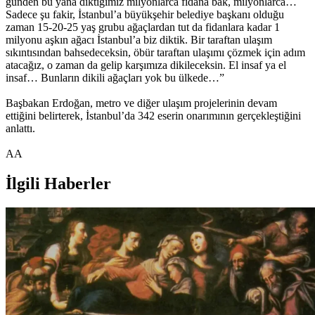
günden bu yana diktiğimiz milyonlarca fidana bak, milyonlarca…
Sadece şu fakir, İstanbul’a büyükşehir belediye başkanı olduğu
zaman 15-20-25 yaş grubu ağaçlardan tut da fidanlara kadar 1
milyonu aşkın ağacı İstanbul’a biz diktik. Bir taraftan ulaşım
sıkıntısından bahsedeceksin, öbür taraftan ulaşımı çözmek için adım
atacağız, o zaman da gelip karşımıza dikileceksin. El insaf ya el
insaf… Bunların dikili ağaçları yok bu ülkede…”
Başbakan Erdoğan, metro ve diğer ulaşım projelerinin devam
ettiğini belirterek, İstanbul’da 342 eserin onarımının gerçekleştiğini
anlattı.
AA
İlgili Haberler