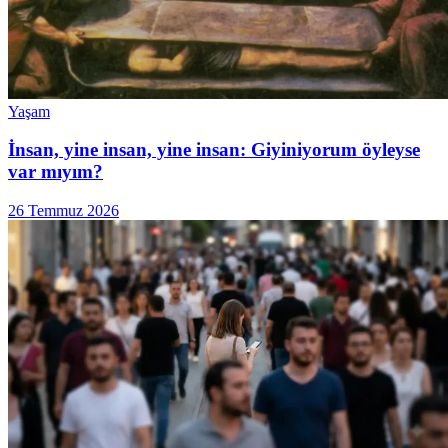
Yaşam
İnsan, yine insan, yine insan: Giyiniyorum öyleyse
var mıyım?
26 Temmuz 2026