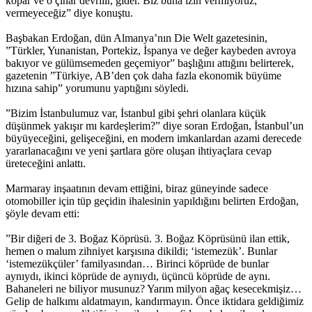
kopar ve o çınar devrilir, gider. Biz buna izin vermiyoruz,
vermeyeceğiz” diye konuştu.
Başbakan Erdoğan, dün Almanya’nın Die Welt gazetesinin,
”Türkler, Yunanistan, Portekiz, İspanya ve değer kaybeden avroya
bakıyor ve gülümsemeden geçemiyor” başlığını attığını belirterek,
gazetenin ”Türkiye, AB’den çok daha fazla ekonomik büyüme
hızına sahip” yorumunu yaptığını söyledi.
”Bizim İstanbulumuz var, İstanbul gibi şehri olanlara küçük
düşünmek yakışır mı kardeşlerim?” diye soran Erdoğan, İstanbul’un
büyüyeceğini, gelişeceğini, en modern imkanlardan azami derecede
yararlanacağını ve yeni şartlara göre oluşan ihtiyaçlara cevap
üreteceğini anlattı.
Marmaray inşaatının devam ettiğini, biraz güneyinde sadece
otomobiller için tüp geçidin ihalesinin yapıldığını belirten Erdoğan,
şöyle devam etti:
”Bir diğeri de 3. Boğaz Köprüsü. 3. Boğaz Köprüsünü ilan ettik,
hemen o malum zihniyet karşısına dikildi; ‘istemezük’. Bunlar
‘istemezükçüler’ familyasından… Birinci köprüde de bunlar
aynıydı, ikinci köprüde de aynıydı, üçüncü köprüde de aynı.
Bahaneleri ne biliyor musunuz? Yarım milyon ağaç kesecekmişiz…
Gelip de halkımı aldatmayın, kandırmayın. Önce iktidara geldiğimiz