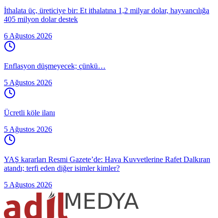
İthalata üç, üreticiye bir: Et ithalatına 1,2 milyar dolar, hayvancılığa
405 milyon dolar destek
6 Ağustos 2026
Enflasyon düşmeyecek; çünkü…
5 Ağustos 2026
Ücretli köle ilanı
5 Ağustos 2026
YAŞ kararları Resmi Gazete’de: Hava Kuvvetlerine Rafet Dalkıran
atandı; terfi eden diğer isimler kimler?
5 Ağustos 2026