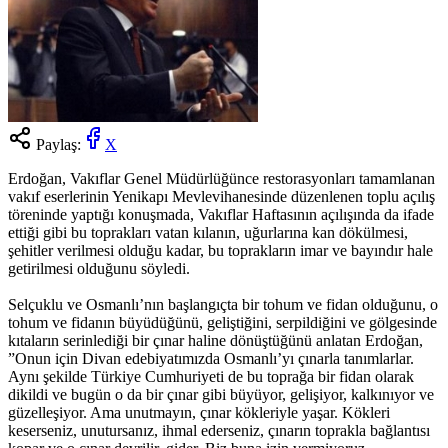
Paylaş:
X
Erdoğan, Vakıflar Genel Müdürlüğünce restorasyonları tamamlanan
vakıf eserlerinin Yenikapı Mevlevihanesinde düzenlenen toplu açılış
töreninde yaptığı konuşmada, Vakıflar Haftasının açılışında da ifade
ettiği gibi bu toprakları vatan kılanın, uğurlarına kan dökülmesi,
şehitler verilmesi olduğu kadar, bu toprakların imar ve bayındır hale
getirilmesi olduğunu söyledi.
Selçuklu ve Osmanlı’nın başlangıçta bir tohum ve fidan olduğunu, o
tohum ve fidanın büyüdüğünü, geliştiğini, serpildiğini ve gölgesinde
kıtaların serinlediği bir çınar haline dönüştüğünü anlatan Erdoğan,
”Onun için Divan edebiyatımızda Osmanlı’yı çınarla tanımlarlar.
Aynı şekilde Türkiye Cumhuriyeti de bu toprağa bir fidan olarak
dikildi ve bugün o da bir çınar gibi büyüyor, gelişiyor, kalkınıyor ve
güzelleşiyor. Ama unutmayın, çınar kökleriyle yaşar. Kökleri
keserseniz, unutursanız, ihmal ederseniz, çınarın toprakla bağlantısı