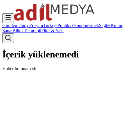
Gündem
Dünya
Yaşam
Türkiye
Politika
Ekonomi
Emek
Sağlık
Kültür
Sanat
Bilim Teknoloji
Fikir & Yazı
İçerik yüklenemedi
Haber bulunamadı.