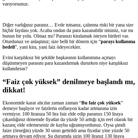
varıyorsunuz.
Diğer varlığınız paranız… Evde tutsanız, çalınma riski bir yana size
hiçbir faydası yok. Acaba ondan da para kazanabilir misiniz, var mı
bunun bir yolu. Olmaz mı? Paranızı kiralamak isteyen birileri var.
Oturdunuz ve anlaştınız; size belli bir dönem için “
parayı kullanma
bedeli
”, yani kira, yani faiz ödeyecekler.
Evini karşılıksız bir şekilde başkasının kullanımına açmayı
düşünmeyen parasını para kazandırmak dururken niye karşılıksız
kullandırsın?
“Faiz çok yüksek” denilmeye başlandı mı,
dikkat!
Ekonomide karar alıcılar zaman zaman “
Bu faiz çok yüksek
”
demeye başlıyor ve faizlerin enflasyon kadar artmasına izin
vermiyor. 100 liranıza 50 lira faiz elde edip paranızı 150 liraya
çıkardığınız dönemde fiyatlar da yüzde 50 arttığı için reel olarak bir
kazanç elde edemeseniz de kayba uğramıyordunuz. Oysa şimdi
faize (örneğin) yüzde 30 sınırı getirildi ama fiyatlar yine yüzde 50
artmaya devam ediyor. Şu durumda sizin 100 liranız 130 liraya