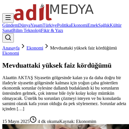
Gündem
Dünya
Yaşam
Türkiye
Politika
Ekonomi
Emek
Sağlık
Kültür
Sanat
Bilim Teknoloji
Fikir & Yazı
Anasayfa
Ekonomi
Mevduattaki yüksek faiz kördüğümü
Ekonomi
Mevduattaki yüksek faiz kördüğümü
Alaattin AKTAŞ Siyasetin gölgesinde kalan ya da daha doğru bir
ifadeyle siyasetin gölgesinde kalması için yoğun çaba gösterilen
ekonomik sorunlar öylesine dallandı budaklandı ki bu sorunların
üstesinden gelmek, çok istense bile öyle kolay kolay mümkün
olmayacak. Üstelik bu sorunları çözmeyi isteyen ve bu konularda
samimi olarak kafa yoran olduğu da pek söylenemez. Sorunlar adeta
içinden […]
15 Mayıs 2025
4
dk okuma
Kaynak:
Ekonomim