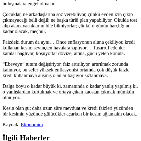
buluşmalara engel olmalar…
Çocuklar, ne arkadaşlarına söz verebiliyor, çünkü evden izin çıkıp
çıkmayacağı belli değil; ne başka türlü plan yapabiliyor. Okulda tost
alıp alamayacaklarını bile bilmiyorlar; çünkü o günün harçlığı ne
kadar olacak, meçhul.
Faizdeki durum da aynı… Önce enflasyonun altına çekiliyor, kredi
kullanan kesim sevinçten havalara zıplıyor… Tasarruf edenler
karalar bağlıyor, koşuyorlar dövize, altına, gücü yeten konuta.
“Ebeveyn” tutum değiştiriyor, faiz artırılıyor, artırılmak zorunda
kalınıyor, bu sefer yüksek enflasyonist ortamda çok düşük faizle
kredi kullanmaya alışmış olanlar başlıyor sızlanmaya.
Dalga boyu o kadar büyük ki, zamanında o kadar yanlış yapılmış ki,
o yanlışlardan kurtulmak ve ortaya çıkan kaostan çıkmak mümkün
olmuyor.
Kesin olan şu; daha uzun süre mevduat ve kredi faizleri yüzünden
bir kesimin yüzünde gülücükler açarken bir kesim ağlamaklı olacak.
Kaynak:
Ekonomim
İlgili Haberler