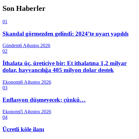
Son Haberler
01
Skandal görmezden gelindi: 2024’te uyarı yapıldı
Gündem
6 Ağustos 2026
02
İthalata üç, üreticiye bir: Et ithalatına 1,2 milyar
dolar, hayvancılığa 405 milyon dolar destek
Ekonomi
6 Ağustos 2026
03
Enflasyon düşmeyecek; çünkü…
Ekonomi
5 Ağustos 2026
04
Ücretli köle ilanı