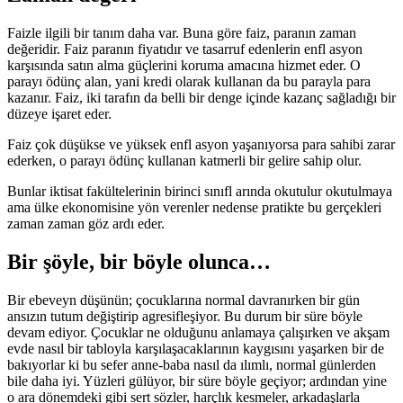
Faizle ilgili bir tanım daha var. Buna göre faiz, paranın zaman
değeridir. Faiz paranın fiyatıdır ve tasarruf edenlerin enfl asyon
karşısında satın alma güçlerini koruma amacına hizmet eder. O
parayı ödünç alan, yani kredi olarak kullanan da bu parayla para
kazanır. Faiz, iki tarafın da belli bir denge içinde kazanç sağladığı bir
düzeye işaret eder.
Faiz çok düşükse ve yüksek enfl asyon yaşanıyorsa para sahibi zarar
ederken, o parayı ödünç kullanan katmerli bir gelire sahip olur.
Bunlar iktisat fakültelerinin birinci sınıfl arında okutulur okutulmaya
ama ülke ekonomisine yön verenler nedense pratikte bu gerçekleri
zaman zaman göz ardı eder.
Bir şöyle, bir böyle olunca…
Bir ebeveyn düşünün; çocuklarına normal davranırken bir gün
ansızın tutum değiştirip agresifleşiyor. Bu durum bir süre böyle
devam ediyor. Çocuklar ne olduğunu anlamaya çalışırken ve akşam
evde nasıl bir tabloyla karşılaşacaklarının kaygısını yaşarken bir de
bakıyorlar ki bu sefer anne-baba nasıl da ılımlı, normal günlerden
bile daha iyi. Yüzleri gülüyor, bir süre böyle geçiyor; ardından yine
o ara dönemdeki gibi sert sözler, harçlık kesmeler, arkadaşlarla