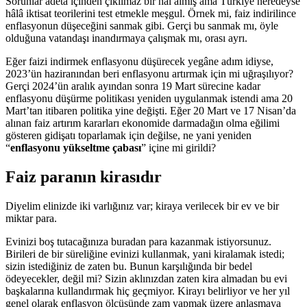
Sorunlar adeta içinden çıkılmaz bir hal almış ama Türkiye neredeyse
hâlâ iktisat teorilerini test etmekle meşgul. Örnek mi, faiz indirilince
enflasyonun düşeceğini sanmak gibi. Gerçi bu sanmak mı, öyle
olduğuna vatandaşı inandırmaya çalışmak mı, orası ayrı.
Eğer faizi indirmek enflasyonu düşürecek yegâne adım idiyse,
2023’ün haziranından beri enflasyonu artırmak için mi uğraşılıyor?
Gerçi 2024’ün aralık ayından sonra 19 Mart sürecine kadar
enflasyonu düşürme politikası yeniden uygulanmak istendi ama 20
Mart’tan itibaren politika yine değişti. Eğer 20 Mart ve 17 Nisan’da
alınan faiz artırım kararları ekonomide darmadağın olma eğilimi
gösteren gidişatı toparlamak için değilse, ne yani yeniden
“
enflasyonu yükseltme çabası
” içine mi girildi?
Faiz paranın kirasıdır
Diyelim elinizde iki varlığınız var; kiraya verilecek bir ev ve bir
miktar para.
Evinizi boş tutacağınıza buradan para kazanmak istiyorsunuz.
Birileri de bir süreliğine evinizi kullanmak, yani kiralamak istedi;
sizin istediğiniz de zaten bu. Bunun karşılığında bir bedel
ödeyecekler, değil mi? Sizin aklınızdan zaten kira almadan bu evi
başkalarına kullandırmak hiç geçmiyor. Kirayı belirliyor ve her yıl
genel olarak enflasyon ölçüsünde zam yapmak üzere anlaşmaya