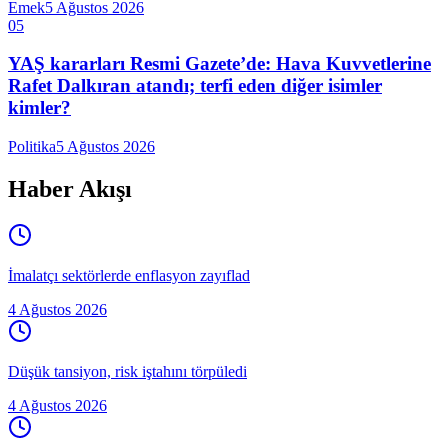
Emek
5 Ağustos 2026
05
YAŞ kararları Resmi Gazete’de: Hava Kuvvetlerine
Rafet Dalkıran atandı; terfi eden diğer isimler
kimler?
Politika
5 Ağustos 2026
Haber Akışı
İmalatçı sektörlerde enflasyon zayıflad
4 Ağustos 2026
Düşük tansiyon, risk iştahını törpüledi
4 Ağustos 2026