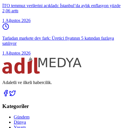
İTO temmuz verilerini açıkladı: İstanbul’da aylık enflasyon yüzde
2,06 arttı
1 Ağustos 2026
Tarladan markete dev fark: Üretici fiyatının 5 katından fazlaya
satılıyor
1 Ağustos 2026
Adaletli ve ilkeli habercilik.
Kategoriler
Gündem
Dünya
Yaşam