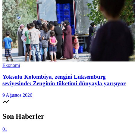
Ekonomi
Yoksulu Kolombiya, zengini Lüksemburg
seviyesinde: Zenginin tüketimi dünyayla yarışıyor
9 Ağustos 2026
Son Haberler
01