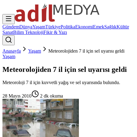
Gündem
Dünya
Yaşam
Türkiye
Politika
Ekonomi
Emek
Sağlık
Kültür
Sanat
Bilim Teknoloji
Fikir & Yazı
Anasayfa
Yaşam
Meteorolojiden 7 il için sel uyarısı geldi
Yaşam
Meteorolojiden 7 il için sel uyarısı geldi
Meteoroloji 7 il için kuvvetli yağış ve sel uyarısında bulundu.
28 Mayıs 2010
2
dk okuma