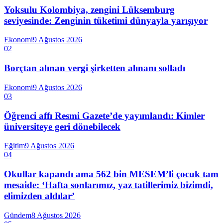
Yoksulu Kolombiya, zengini Lüksemburg
seviyesinde: Zenginin tüketimi dünyayla yarışıyor
Ekonomi
9 Ağustos 2026
02
Borçtan alınan vergi şirketten alınanı solladı
Ekonomi
9 Ağustos 2026
03
Öğrenci affı Resmi Gazete’de yayımlandı: Kimler
üniversiteye geri dönebilecek
Eğitim
9 Ağustos 2026
04
Okullar kapandı ama 562 bin MESEM’li çocuk tam
mesaide: ‘Hafta sonlarımız, yaz tatillerimiz bizimdi,
elimizden aldılar’
Gündem
8 Ağustos 2026