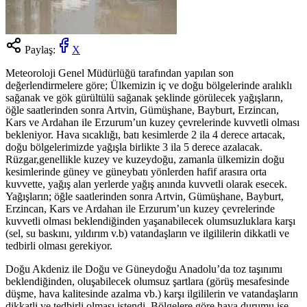
Paylaş:
X
Meteoroloji Genel Müdürlüğü tarafından yapılan son
değerlendirmelere göre; Ülkemizin iç ve doğu bölgelerinde aralıklı
sağanak ve gök gürültülü sağanak şeklinde görülecek yağışların,
öğle saatlerinden sonra Artvin, Gümüşhane, Bayburt, Erzincan,
Kars ve Ardahan ile Erzurum’un kuzey çevrelerinde kuvvetli olması
bekleniyor. Hava sıcaklığı, batı kesimlerde 2 ila 4 derece artacak,
doğu bölgelerimizde yağışla birlikte 3 ila 5 derece azalacak.
Rüzgar,genellikle kuzey ve kuzeydoğu, zamanla ülkemizin doğu
kesimlerinde güney ve güneybatı yönlerden hafif arasıra orta
kuvvette, yağış alan yerlerde yağış anında kuvvetli olarak esecek.
Yağışların; öğle saatlerinden sonra Artvin, Gümüşhane, Bayburt,
Erzincan, Kars ve Ardahan ile Erzurum’un kuzey çevrelerinde
kuvvetli olması beklendiğinden yaşanabilecek olumsuzluklara karşı
(sel, su baskını, yıldırım v.b) vatandaşların ve ilgililerin dikkatli ve
tedbirli olması gerekiyor.
Doğu Akdeniz ile Doğu ve Güneydoğu Anadolu’da toz taşınımı
beklendiğinden, oluşabilecek olumsuz şartlara (görüş mesafesinde
düşme, hava kalitesinde azalma vb.) karşı ilgililerin ve vatandaşların
dikkatli ve tedbirli olması istendi. Bölgelere göre hava durumu ise