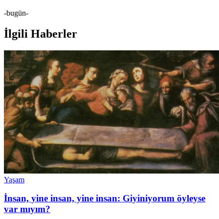
-bugün-
İlgili Haberler
Yaşam
İnsan, yine insan, yine insan: Giyiniyorum öyleyse
var mıyım?