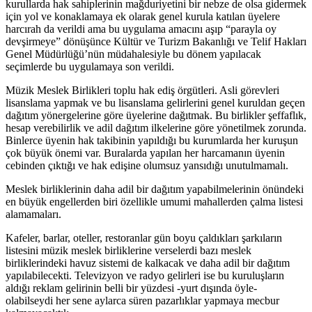
kurullarda hak sahiplerinin mağduriyetini bir nebze de olsa gidermek
için yol ve konaklamaya ek olarak genel kurula katılan üyelere
harcırah da verildi ama bu uygulama amacını aşıp “parayla oy
devşirmeye” dönüşünce Kültür ve Turizm Bakanlığı ve Telif Hakları
Genel Müdürlüğü’nün müdahalesiyle bu dönem yapılacak
seçimlerde bu uygulamaya son verildi.
Müzik Meslek Birlikleri toplu hak ediş örgütleri. Asli görevleri
lisanslama yapmak ve bu lisanslama gelirlerini genel kuruldan geçen
dağıtım yönergelerine göre üyelerine dağıtmak. Bu birlikler şeffaflık,
hesap verebilirlik ve adil dağıtım ilkelerine göre yönetilmek zorunda.
Binlerce üyenin hak takibinin yapıldığı bu kurumlarda her kuruşun
çok büyük önemi var. Buralarda yapılan her harcamanın üyenin
cebinden çıktığı ve hak edişine olumsuz yansıdığı unutulmamalı.
Meslek birliklerinin daha adil bir dağıtım yapabilmelerinin önündeki
en büyük engellerden biri özellikle umumi mahallerden çalma listesi
alamamaları.
Kafeler, barlar, oteller, restoranlar gün boyu çaldıkları şarkıların
listesini müzik meslek birliklerine verselerdi bazı meslek
birliklerindeki havuz sistemi de kalkacak ve daha adil bir dağıtım
yapılabilecekti. Televizyon ve radyo gelirleri ise bu kuruluşların
aldığı reklam gelirinin belli bir yüzdesi -yurt dışında öyle-
olabilseydi her sene aylarca süren pazarlıklar yapmaya mecbur