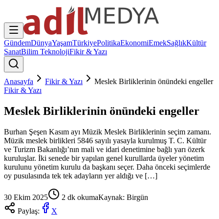
Gündem
Dünya
Yaşam
Türkiye
Politika
Ekonomi
Emek
Sağlık
Kültür
Sanat
Bilim Teknoloji
Fikir & Yazı
Anasayfa
Fikir & Yazı
Meslek Birliklerinin önündeki engeller
Fikir & Yazı
Meslek Birliklerinin önündeki engeller
Burhan Şeşen Kasım ayı Müzik Meslek Birliklerinin seçim zamanı.
Müzik meslek birlikleri 5846 sayılı yasayla kurulmuş T. C. Kültür
ve Turizm Bakanlığı’nın mali ve idari denetimine bağlı yarı özerk
kuruluşlar. İki senede bir yapılan genel kurullarda üyeler yönetim
kurulunu yönetim kurulu da başkanı seçer. Daha önceki seçimlerde
oy pusulasında tek tek adayların yer aldığı ve […]
30 Ekim 2025
2
dk okuma
Kaynak:
Birgün
Paylaş:
X