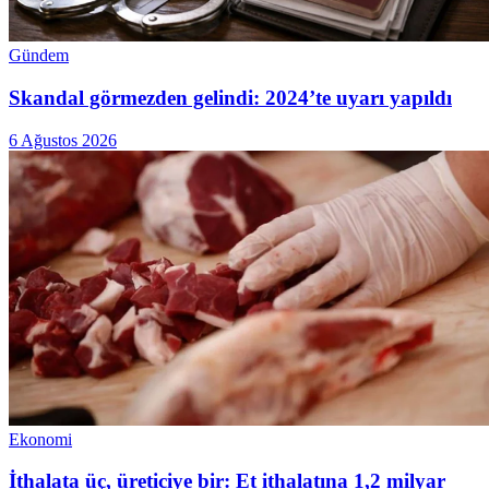
Gündem
Skandal görmezden gelindi: 2024’te uyarı yapıldı
6 Ağustos 2026
Ekonomi
İthalata üç, üreticiye bir: Et ithalatına 1,2 milyar