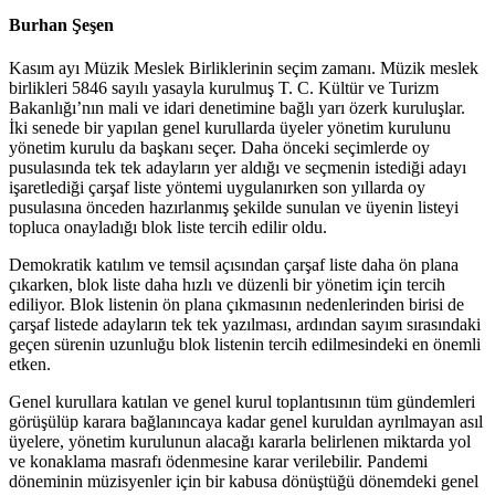
Burhan Şeşen
Kasım ayı Müzik Meslek Birliklerinin seçim zamanı. Müzik meslek
birlikleri 5846 sayılı yasayla kurulmuş T. C. Kültür ve Turizm
Bakanlığı’nın mali ve idari denetimine bağlı yarı özerk kuruluşlar.
İki senede bir yapılan genel kurullarda üyeler yönetim kurulunu
yönetim kurulu da başkanı seçer. Daha önceki seçimlerde oy
pusulasında tek tek adayların yer aldığı ve seçmenin istediği adayı
işaretlediği çarşaf liste yöntemi uygulanırken son yıllarda oy
pusulasına önceden hazırlanmış şekilde sunulan ve üyenin listeyi
topluca onayladığı blok liste tercih edilir oldu.
Demokratik katılım ve temsil açısından çarşaf liste daha ön plana
çıkarken, blok liste daha hızlı ve düzenli bir yönetim için tercih
ediliyor. Blok listenin ön plana çıkmasının nedenlerinden birisi de
çarşaf listede adayların tek tek yazılması, ardından sayım sırasındaki
geçen sürenin uzunluğu blok listenin tercih edilmesindeki en önemli
etken.
Genel kurullara katılan ve genel kurul toplantısının tüm gündemleri
görüşülüp karara bağlanıncaya kadar genel kuruldan ayrılmayan asıl
üyelere, yönetim kurulunun alacağı kararla belirlenen miktarda yol
ve konaklama masrafı ödenmesine karar verilebilir. Pandemi
döneminin müzisyenler için bir kabusa dönüştüğü dönemdeki genel