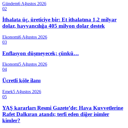
Gündem
6 Ağustos 2026
02
İthalata üç, üreticiye bir: Et ithalatına 1,2 milyar
dolar, hayvancılığa 405 milyon dolar destek
Ekonomi
6 Ağustos 2026
03
Enflasyon düşmeyecek; çünkü…
Ekonomi
5 Ağustos 2026
04
Ücretli köle ilanı
Emek
5 Ağustos 2026
05
YAŞ kararları Resmi Gazete’de: Hava Kuvvetlerine
Rafet Dalkıran atandı; terfi eden diğer isimler
kimler?