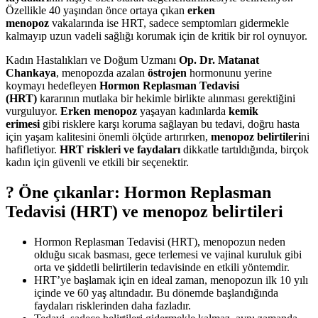
Özellikle 40 yaşından önce ortaya çıkan
erken
menopoz
vakalarında ise HRT, sadece semptomları gidermekle
kalmayıp uzun vadeli sağlığı korumak için de kritik bir rol oynuyor.
Kadın Hastalıkları ve Doğum Uzmanı
Op. Dr. Matanat
Chankaya
, menopozda azalan
östrojen
hormonunu yerine
koymayı hedefleyen
Hormon Replasman Tedavisi
(HRT)
kararının mutlaka bir hekimle birlikte alınması gerektiğini
vurguluyor.
Erken menopoz
yaşayan kadınlarda
kemik
erimesi
gibi risklere karşı koruma sağlayan bu tedavi, doğru hasta
için yaşam kalitesini önemli ölçüde artırırken,
menopoz belirtileri
ni
hafifletiyor.
HRT riskleri ve faydaları
dikkatle tartıldığında, birçok
kadın için güvenli ve etkili bir seçenektir.
? Öne çıkanlar: Hormon Replasman
Tedavisi (HRT) ve menopoz belirtileri
Hormon Replasman Tedavisi (HRT), menopozun neden
olduğu sıcak basması, gece terlemesi ve vajinal kuruluk gibi
orta ve şiddetli belirtilerin tedavisinde en etkili yöntemdir.
HRT’ye başlamak için en ideal zaman, menopozun ilk 10 yılı
içinde ve 60 yaş altındadır. Bu dönemde başlandığında
faydaları risklerinden daha fazladır.