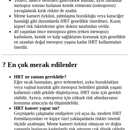
Tedavi, sadece belirtileri gidermekle kalmaz, aynı zamanda
menopoz sonrası hızlanan kemik erimesini (osteoporoz)
yavaşlatarak kırık riskini de azaltır.
Meme kanseri öyküsü, pıhtılaşma bozukluğu veya karaciğer
hastalığı gibi durumlarda HRT genellikle önerilmez. Karar,
kişisel risk faktörlerine göre doktor tarafından verilir.
40 yaşından önce menopoza giren (erken menopoz)
kadınların, kemik ve kalp sağlıklarını korumak için genellikle
en azından doğal menopoz yaşına kadar HRT kullanmaları
önerilir.
? En çok merak edilenler
HRT ne zaman gereklidir?
Eğer sıcak basmaları, gece terlemeleri, uyku bozuklukları
veya vajinal kuruluk gibi menopoz belirtileri günlük yaşam
kalitenizi ciddi şekilde düşürüyorsa, HRT sizin için gerekli
olabilir. Ayrıca, osteoporoz için yüksek risk altındaysanız
korunma amacıyla da düşünülebilir.
HRT kanser yapar mı?
Geçmişteki çalışmalar endişelere yol açsa da, modern HRT
formülasyonları ve kişiye özel yaklaşımlarla riskler önemli
ölçüde azalmıştır. Meme kanseri öyküsü olmayan ve doğru
zamanda başlayan kadınlarda risk artışının çok düşük olduğu