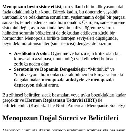
Menopozun beyin sisine etkisi
, son yıllarda bilim dünyasının daha
fazla odaklandığı bir konu. Birçok kadın, bu dönemde yaşadığı
unutkanlık ve odaklanma sorunlarını yaşlanmanın doğal bir parçası
sansa da, temel neden aslında hormonaldir. Östrojen, sadece üreme
sistemini değil, aynı zamanda beynin hafıza, öğrenme ve ruh
halinden sorumlu bölgelerini de doğrudan etkileyen güçlü bir
hormondur. Menopozla birlikte östrojen seviyeleri düştüğünde,
beyindeki nörotransmitter (sinir ileticisi) dengesi de bozulur:
Asetilkolin Azalır:
Öğrenme ve hafıza için kritik olan bu
kimyasalın azalması, unutkanlığa ve kelimeleri bulmada
zorluğa neden olur.
Serotonin ve Dopamin Dengesizleşir:
“Mutluluk” ve
“motivasyon” hormonları olarak bilinen bu kimyasallardaki
dalgalanmalar,
menopozda anksiyete
ve
menopozda
depresyon
riskini artırır.
Bu zihinsel belirtiler, sıcak basmaları veya uyku bozuklukları kadar
gerçektir ve
Hormon Replasman Tedavisi (HRT)
ile
hafifletilebilir. (Kaynak: The North American Menopause Society)
Menopozun Doğal Süreci ve Belirtileri
Menopoz, yumurtalıkların hormon üretiminin azalmasıyla başlayan