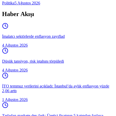
Politika
5 Ağustos 2026
Haber Akışı
İmalatçı sektörlerde enflasyon zayıflad
4 Ağustos 2026
Düşük tansiyon, risk iştahını törpüledi
4 Ağustos 2026
İTO temmuz verilerini açıkladı: İstanbul’da aylık enflasyon yüzde
2,06 arttı
1 Ağustos 2026
Tarladan markete dev fark: Üretici fiyatının 5 katından fazlaya