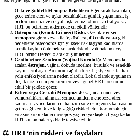
riskleriyle ilişkilidir. İşte HRT’nin en gerekli olduğu durumlar:
Orta ve Şiddetli Menopoz Belirtileri:
Eğer sıcak basmaları,
gece terlemeleri ve uyku bozuklukları günlük yaşamınızı, iş
performansınızı ve sosyal ilişkilerinizi olumsuz etkiliyorsa,
HRT bu belirtileri gidermede en etkili yöntemdir.
Osteoporoz (Kemik Erimesi) Riski:
Özellikle
erken
menopoz
a giren veya aile öyküsü, zayıf kemik yapısı gibi
nedenlerle osteoporoz için yüksek risk taşıyan kadınlarda,
kemik kaybını önlemek ve kırık riskini azaltmak amacıyla
HRT birincil tedavi olarak düşünülebilir.
Genitoüriner Sendrom (Vajinal Kuruluk):
Menopozda
azalan
östrojen
, vajinal dokuda incelme, kuruluk ve esneklik
kaybına yol açar. Bu durum ağrılı cinsel ilişkiye ve sık idrar
yolu enfeksiyonlarına neden olabilir. Lokal olarak uygulanan
düşük dozlu östrojen kremleri veya genel HRT bu sorunu
etkili bir şekilde çözer.
Erken veya Cerrahi Menopoz:
40 yaşından önce veya
yumurtalıkların alınması sonucu aniden menopoza giren
kadınların, vücutlarının daha uzun süre östrojensiz kalmasının
getireceği kemik ve kalp sağlığı risklerinden korunmak için,
en azından ortalama menopoz yaşına (yaklaşık 51 yaş) kadar
HRT kullanmaları şiddetle tavsiye edilir.
⚖️ HRT’nin riskleri ve faydaları