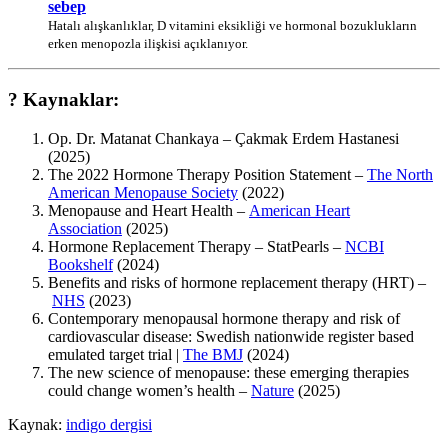
sebep
Hatalı alışkanlıklar, D vitamini eksikliği ve hormonal bozuklukların
erken menopozla ilişkisi açıklanıyor.
? Kaynaklar:
Op. Dr. Matanat Chankaya – Çakmak Erdem Hastanesi
(2025)
The 2022 Hormone Therapy Position Statement –
The North
American Menopause Society
(2022)
Menopause and Heart Health –
American Heart
Association
(2025)
Hormone Replacement Therapy – StatPearls –
NCBI
Bookshelf
(2024)
Benefits and risks of hormone replacement therapy (HRT) –
NHS
(2023)
Contemporary menopausal hormone therapy and risk of
cardiovascular disease: Swedish nationwide register based
emulated target trial |
The BMJ
(2024)
The new science of menopause: these emerging therapies
could change women’s health –
Nature
(2025)
Kaynak:
indigo dergisi