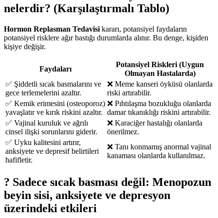
nelerdir? (Karşılaştırmalı Tablo)
Hormon Replasman Tedavisi
kararı, potansiyel faydaların
potansiyel risklere ağır bastığı durumlarda alınır. Bu denge, kişiden
kişiye değişir.
Potansiyel Riskleri (Uygun
Faydaları
Olmayan Hastalarda)
✅ Şiddetli sıcak basmalarını ve
❌ Meme kanseri öyküsü olanlarda
gece terlemelerini azaltır.
riski artırabilir.
✅ Kemik erimesini (osteoporoz)
❌ Pıhtılaşma bozukluğu olanlarda
yavaşlatır ve kırık riskini azaltır.
damar tıkanıklığı riskini artırabilir.
✅ Vajinal kuruluk ve ağrılı
❌ Karaciğer hastalığı olanlarda
cinsel ilişki sorunlarını giderir.
önerilmez.
✅ Uyku kalitesini artırır,
❌ Tanı konmamış anormal vajinal
anksiyete ve depresif belirtileri
kanaması olanlarda kullanılmaz.
hafifletir.
? Sadece sıcak basması değil: Menopozun
beyin sisi, anksiyete ve depresyon
üzerindeki etkileri