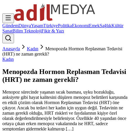
Gündem
Dünya
Yaşam
Türkiye
Politika
Ekonomi
Emek
Sağlık
Kültür
Sanat
Bilim Teknoloji
Fikir & Yazı
Anasayfa
Kadın
Menopozda Hormon Replasman Tedavisi
(HRT) ne zaman gerekli?
Kadın
Menopozda Hormon Replasman Tedavisi
(HRT) ne zaman gerekli?
Menopoz sürecinde yaşanan sıcak basması, uyku bozukluğu,
anksiyete gibi hayat kalitesini düşüren menopoz belirtileri karşısında
en etkili çözüm olarak Hormon Replasman Tedavisi (HRT) öne
çıkıyor. Ancak bu tedavi her kadın için uygun değil. Tedavinin ne
zaman gerekli olduğu, HRT riskleri ve faydalarının kişiye özel
olarak değerlendirilmesiyle belirleniyor. Özellikle 40 yaşından önce
ortaya çıkan erken menopoz vakalarında ise HRT, sadece
semptomları gidermekle kalmayıp […]