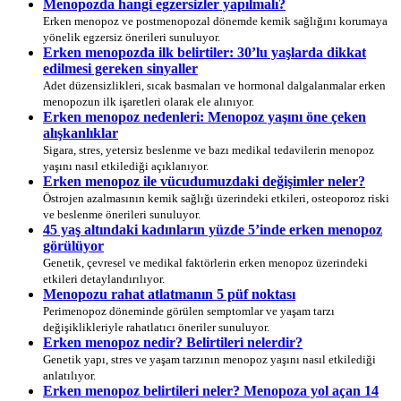
Menopozda hangi egzersizler yapılmalı?
Erken menopoz ve postmenopozal dönemde kemik sağlığını korumaya
yönelik egzersiz önerileri sunuluyor.
Erken menopozda ilk belirtiler: 30’lu yaşlarda dikkat
edilmesi gereken sinyaller
Adet düzensizlikleri, sıcak basmaları ve hormonal dalgalanmalar erken
menopozun ilk işaretleri olarak ele alınıyor.
Erken menopoz nedenleri: Menopoz yaşını öne çeken
alışkanlıklar
Sigara, stres, yetersiz beslenme ve bazı medikal tedavilerin menopoz
yaşını nasıl etkilediği açıklanıyor.
Erken menopoz ile vücudumuzdaki değişimler neler?
Östrojen azalmasının kemik sağlığı üzerindeki etkileri, osteoporoz riski
ve beslenme önerileri sunuluyor.
45 yaş altındaki kadınların yüzde 5’inde erken menopoz
görülüyor
Genetik, çevresel ve medikal faktörlerin erken menopoz üzerindeki
etkileri detaylandırılıyor.
Menopozu rahat atlatmanın 5 püf noktası
Perimenopoz döneminde görülen semptomlar ve yaşam tarzı
değişiklikleriyle rahatlatıcı öneriler sunuluyor.
Erken menopoz nedir? Belirtileri nelerdir?
Genetik yapı, stres ve yaşam tarzının menopoz yaşını nasıl etkilediği
anlatılıyor.
Erken menopoz belirtileri neler? Menopoza yol açan 14