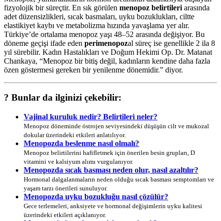
fizyolojik bir süreçtir. En sık görülen
menopoz belirtileri
arasında
adet düzensizlikleri, sıcak basmaları, uyku bozuklukları, ciltte
elastikiyet kaybı ve metabolizma hızında yavaşlama yer alır.
Türkiye’de ortalama menopoz yaşı 48–52 arasında değişiyor. Bu
döneme geçişi ifade eden
perimenopoz
al süreç ise genellikle 2 ila 8
yıl sürebilir. Kadın Hastalıkları ve Doğum Hekimi Op. Dr. Matanat
Chankaya, “Menopoz bir bitiş değil, kadınların kendine daha fazla
özen göstermesi gereken bir yenilenme dönemidir.” diyor.
? Bunlar da ilginizi çekebilir:
Vajinal kuruluk nedir? Belirtileri neler?
Menopoz döneminde östrojen seviyesindeki düşüşün cilt ve mukozal
dokular üzerindeki etkileri anlatılıyor.
Menopozda beslenme nasıl olmalı?
Menopoz belirtilerini hafifletmek için önerilen besin grupları, D
vitamini ve kalsiyum alımı vurgulanıyor.
Menopozda sıcak basması neden olur, nasıl azaltılır?
Hormonal dalgalanmaların neden olduğu sıcak basması semptomları ve
yaşam tarzı önerileri sunuluyor.
Menopozda uyku bozukluğu nasıl çözülür?
Gece terlemeleri, anksiyete ve hormonal değişimlerin uyku kalitesi
üzerindeki etkileri açıklanıyor.