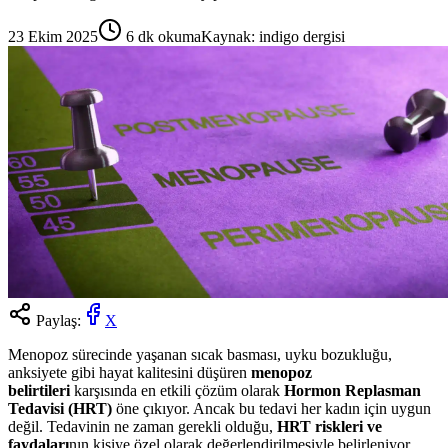
23 Ekim 2025
6
dk okuma
Kaynak:
indigo dergisi
Paylaş:
X
Menopoz sürecinde yaşanan sıcak basması, uyku bozukluğu,
anksiyete gibi hayat kalitesini düşüren
menopoz
belirtileri
karşısında en etkili çözüm olarak
Hormon Replasman
Tedavisi (HRT)
öne çıkıyor. Ancak bu tedavi her kadın için uygun
değil. Tedavinin ne zaman gerekli olduğu,
HRT riskleri ve
faydaları
nın kişiye özel olarak değerlendirilmesiyle belirleniyor.