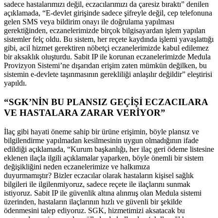
sadece hastalarımızı değil, eczacılarımızı da çaresiz bıraktı” denilen
açıklamada, “E-devlet girişinde sadece şifreyle değil, cep telefonuna
gelen SMS veya bildirim onayı ile doğrulama yapılması
gerektiğinden, eczanelerimizde birçok bilgisayardan işlem yapılan
sistemler felç oldu. Bu sistem, her reçete kaydında işlemi yavaşlattığı
gibi, acil hizmet gerektiren nöbetçi eczanelerimizde kabul edilemez
bir aksaklık oluşturdu. Sabit IP ile korunan eczanelerimizde Medula
Provizyon Sistemi’ne dışarıdan erişim zaten mümkün değilken, bu
sistemin e-devlete taşınmasının gerekliliği anlaşılır değildir” eleştirisi
yapıldı.
“SGK’NİN
BU PLANSIZ GEÇİŞİ ECZACILARA
VE HASTALARA ZARAR VERİYOR”
İlaç gibi hayati öneme sahip bir ürüne erişimin, böyle plansız ve
bilgilendirme yapılmadan kesilmesinin uygun olmadığının ifade
edildiği açıklamada, “Kurum başkanlığı, her ilaç geri ödeme listesine
eklenen ilaçla ilgili açıklamalar yaparken, böyle önemli bir sistem
değişikliğini neden eczanelerimize ve halkımıza
duyurmamıştır? Bizler eczacılar olarak hastaların kişisel sağlık
bilgileri ile ilgilenmiyoruz, sadece reçete ile ilaçlarını sunmak
istiyoruz. Sabit IP ile güvenlik altına alınmış olan Medula sistemi
üzerinden, hastaların ilaçlarının hızlı ve güvenli bir şekilde
ödenmesini talep ediyoruz. SGK, hizmetimizi aksatacak bu