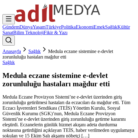
Gündem
Dünya
Yaşam
Türkiye
Politika
Ekonomi
Emek
Sağlık
Kültür
Sanat
Bilim Teknoloji
Fikir & Yazı
Anasayfa
Sağlık
Medula eczane sistemine e-devlet
zorunluluğu hastaları mağdur etti
Sağlık
Medula eczane sistemine e-devlet
zorunluluğu hastaları mağdur etti
Medula Eczane Provizyon Sistemi’ne e-devlet üzerinden giriş
zorunluluğu getirilmesi hastaları da eczacıları da mağdur etti. Tüm
Eczacı İşverenleri Sendikası (TEİS) Yönetim Kurulu, Sosyal
Güvenlik Kurumu (SGK)’nun, Medula Eczane Provizyon
Sistemi’ne e-devlet üzerinden giriş zorunluluğu getirme kararını
eleştirdi. Eczanelerin günlük hizmet akışını adeta durdurma
noktasına getirdiğini açıklayan TEİS, haber verilmeden uygulamaya
sokulan ve 15 Ekim Salı akşamı nöbetçi […]