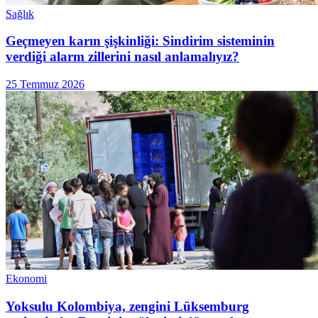
Sağlık
Geçmeyen karın şişkinliği: Sindirim sisteminin
verdiği alarm zillerini nasıl anlamalıyız?
25 Temmuz 2026
Ekonomi
Yoksulu Kolombiya, zengini Lüksemburg