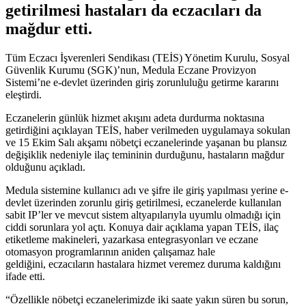
getirilmesi hastaları da eczacıları da
mağdur etti.
Tüm Eczacı İşverenleri Sendikası (TEİS) Yönetim Kurulu, Sosyal
Güvenlik Kurumu (SGK)’nun, Medula Eczane Provizyon
Sistemi’ne e-devlet üzerinden giriş zorunluluğu getirme kararını
eleştirdi.
Eczanelerin günlük hizmet akışını adeta durdurma noktasına
getirdiğini açıklayan TEİS, haber verilmeden uygulamaya sokulan
ve 15 Ekim Salı akşamı nöbetçi eczanelerinde yaşanan bu plansız
değişiklik nedeniyle ilaç temininin durduğunu, hastaların mağdur
olduğunu açıkladı.
Medula sistemine kullanıcı adı ve şifre ile giriş yapılması yerine e-
devlet üzerinden zorunlu giriş getirilmesi, eczanelerde kullanılan
sabit IP’ler ve mevcut sistem altyapılarıyla uyumlu olmadığı için
ciddi sorunlara yol açtı. Konuya dair açıklama yapan TEİS, ilaç
etiketleme makineleri, yazarkasa entegrasyonları ve eczane
otomasyon programlarının aniden çalışamaz hale
geldiğini, eczacıların hastalara hizmet veremez duruma kaldığını
ifade etti.
“Özellikle nöbetçi eczanelerimizde iki saate yakın süren bu sorun,