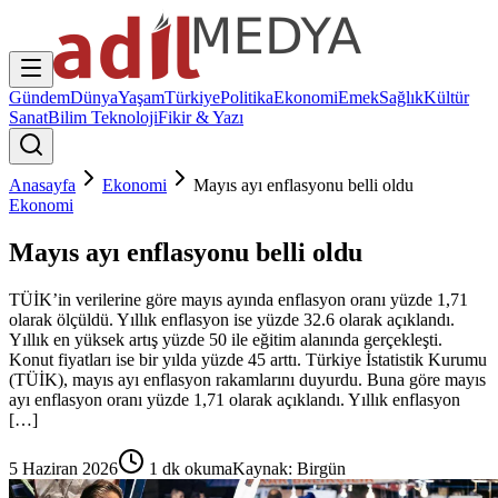
Gündem
Dünya
Yaşam
Türkiye
Politika
Ekonomi
Emek
Sağlık
Kültür
Sanat
Bilim Teknoloji
Fikir & Yazı
Anasayfa
Ekonomi
Mayıs ayı enflasyonu belli oldu
Ekonomi
Mayıs ayı enflasyonu belli oldu
TÜİK’in verilerine göre mayıs ayında enflasyon oranı yüzde 1,71
olarak ölçüldü. Yıllık enflasyon ise yüzde 32.6 olarak açıklandı.
Yıllık en yüksek artış yüzde 50 ile eğitim alanında gerçekleşti.
Konut fiyatları ise bir yılda yüzde 45 arttı. Türkiye İstatistik Kurumu
(TÜİK), mayıs ayı enflasyon rakamlarını duyurdu. Buna göre mayıs
ayı enflasyon oranı yüzde 1,71 olarak açıklandı. Yıllık enflasyon
[…]
5 Haziran 2026
1
dk okuma
Kaynak:
Birgün