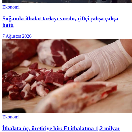
Ekonomi
Soğanda ithalat tarlayı vurdu, çiftçi çalışa çalışa
battı
7 Ağustos 2026
Ekonomi
İthalata üç, üreticiye bir: Et ithalatına 1,2 milyar