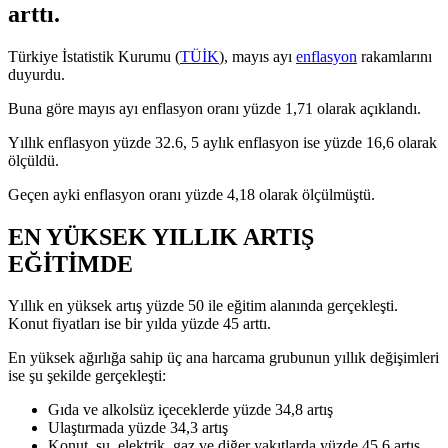
arttı.
Türkiye İstatistik Kurumu (
TÜİK
), mayıs ayı
enflasyon
rakamlarını
duyurdu.
Buna göre mayıs ayı enflasyon oranı yüzde 1,71 olarak açıklandı.
Yıllık enflasyon yüzde 32.6, 5 aylık enflasyon ise yüzde 16,6 olarak
ölçüldü.
Geçen ayki enflasyon oranı yüzde 4,18 olarak ölçülmüştü.
EN YÜKSEK YILLIK ARTIŞ
EĞİTİMDE
Yıllık en yüksek artış yüzde 50 ile eğitim alanında gerçekleşti.
Konut fiyatları ise bir yılda yüzde 45 arttı.
En yüksek ağırlığa sahip üç ana harcama grubunun yıllık değişimleri
ise şu şekilde gerçekleşti:
Gıda ve alkolsüz içeceklerde yüzde 34,8 artış
Ulaştırmada yüzde 34,3 artış
Konut, su, elektrik, gaz ve diğer yakıtlarda yüzde 45,6 artış