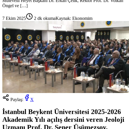
Mütevelli Heyet Başkanı Dr. Erkan Çelik, Rektör Prof. Dr. Volkan
Öngel ve […]
7 Ekim 2025
2
dk okuma
Kaynak:
Ekonomim
Paylaş:
X
İstanbul Beykent Üniversitesi 2025-2026
Akademik Yılı açılış dersini veren Jeoloji
Uzmanı Prof. Dr. Şener Üşümezsoy,