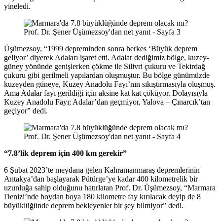
yineledi.
Üşümezsoy, “1999 depreminden sonra herkes ‘Büyük deprem
geliyor’ diyerek Adaları işaret etti. Adalar dediğimiz bölge, kuzey-
güney yönünde genişlerken çökme ile Silivri çukuru ve Tekirdağ
çukuru gibi gerilmeli yapılardan oluşmuştur. Bu bölge günümüzde
kuzeyden güneye, Kuzey Anadolu Fayı’nın sıkıştırmasıyla oluşmuş.
Ama Adalar fayı gerildiği için aksine kat kat çöküyor. Dolayısıyla
Kuzey Anadolu Fayı; Adalar’dan geçmiyor, Yalova – Çınarcık’tan
geçiyor” dedi.
“7.8’lik deprem için 400 km gerekir”
6 Şubat 2023’te meydana gelen Kahramanmaraş depremlerinin
Antakya’dan başlayarak Pütürge’ye kadar 400 kilometrelik bir
uzunluğa sahip olduğunu hatırlatan Prof. Dr. Üşümezsoy, “Marmara
Denizi’nde boydan boya 180 kilometre fay kırılacak deyip de 8
büyüklüğünde deprem bekleyenler bir şey bilmiyor” dedi.