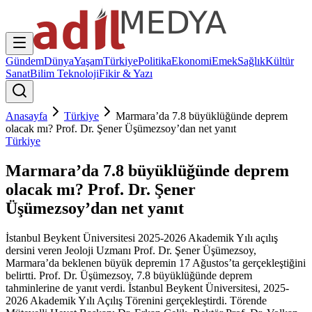
Gündem
Dünya
Yaşam
Türkiye
Politika
Ekonomi
Emek
Sağlık
Kültür
Sanat
Bilim Teknoloji
Fikir & Yazı
Anasayfa
Türkiye
Marmara’da 7.8 büyüklüğünde deprem
olacak mı? Prof. Dr. Şener Üşümezsoy’dan net yanıt
Türkiye
Marmara’da 7.8 büyüklüğünde deprem
olacak mı? Prof. Dr. Şener
Üşümezsoy’dan net yanıt
İstanbul Beykent Üniversitesi 2025-2026 Akademik Yılı açılış
dersini veren Jeoloji Uzmanı Prof. Dr. Şener Üşümezsoy,
Marmara’da beklenen büyük depremin 17 Ağustos’ta gerçekleştiğini
belirtti. Prof. Dr. Üşümezsoy, 7.8 büyüklüğünde deprem
tahminlerine de yanıt verdi. İstanbul Beykent Üniversitesi, 2025-
2026 Akademik Yılı Açılış Törenini gerçekleştirdi. Törende