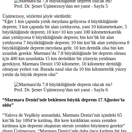
Üşümezsoy, sözlerini şöyle sürdürdü:
“Eğer 1 km çapında yırtık meydana geliyorsa 4 büyüklüğünde
deprem; 3 km çapında bir alan yırtılıyorsa, yani 10 kilometrekare, 5
büyüklüğünde deprem; 10 km+10 km yani 100 kilometrekarelik
alan yırtılıyorsa 6 büyüklüğünde deprem; bin km’lik bir alan
yırtılıyorsa 7 büyüklüğünde deprem; 10 bin km’lik alan yırtılıyorsa 8
büyüklüğünde deprem meydana gelir. 10 km derinlik olsa bin km
uzunluk gerekir. Marmara’da 7.8 büyüklüğünde bir deprem olması
için 400 km uzunlukta 15 km derinlikte bir yüzeyin yırtılması
gerekiyor. Marmara Denizi 150 kilometre, 10 kilometre derinliği
olmayan yerleri var. Burada nasıl olur da 10 bin kilometrelik yüzey
yırtılır da büyük deprem olur”
“Marmara Denizi’nde beklenen büyük deprem 17 Ağustos’ta
oldu”
“Yalova ile Yeşilköy arasındaki, Marmara Denizi’nin içindeki 65
km’lik fay 1894’te kırılmış. Bir kere kırıldıktan sonra yeniden
kırılması için depremi oluşturan stresin yeniden büyümesi gerekir”
diyen Üşümezsoy, “Marmara Denizi’nde daha önce kırılmış bir fay