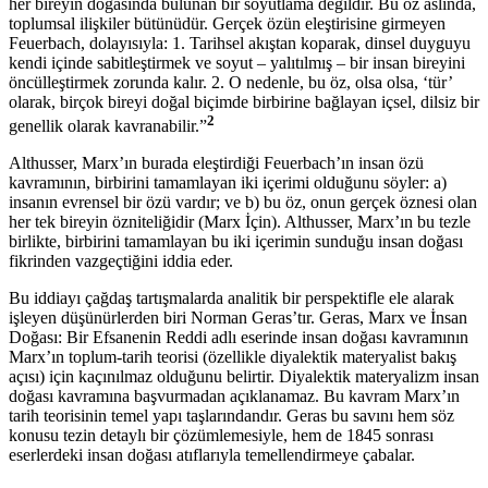
her bireyin doğasında bulunan bir soyutlama değildir. Bu öz aslında,
toplumsal ilişkiler bütünüdür. Gerçek özün eleştirisine girmeyen
Feuerbach, dolayısıyla: 1. Tarihsel akıştan koparak, dinsel duyguyu
kendi içinde sabitleştirmek ve soyut – yalıtılmış – bir insan bireyini
öncülleştirmek zorunda kalır. 2. O nedenle, bu öz, olsa olsa, ‘tür’
olarak, birçok bireyi doğal biçimde birbirine bağlayan içsel, dilsiz bir
2
genellik olarak kavranabilir.”
Althusser, Marx’ın burada eleştirdiği Feuerbach’ın insan özü
kavramının, birbirini tamamlayan iki içerimi olduğunu söyler: a)
insanın evrensel bir özü vardır; ve b) bu öz, onun gerçek öznesi olan
her tek bireyin özniteliğidir (Marx İçin). Althusser, Marx’ın bu tezle
birlikte, birbirini tamamlayan bu iki içerimin sunduğu insan doğası
fikrinden vazgeçtiğini iddia eder.
Bu iddiayı çağdaş tartışmalarda analitik bir perspektifle ele alarak
işleyen düşünürlerden biri Norman Geras’tır. Geras, Marx ve İnsan
Doğası: Bir Efsanenin Reddi adlı eserinde insan doğası kavramının
Marx’ın toplum-tarih teorisi (özellikle diyalektik materyalist bakış
açısı) için kaçınılmaz olduğunu belirtir. Diyalektik materyalizm insan
doğası kavramına başvurmadan açıklanamaz. Bu kavram Marx’ın
tarih teorisinin temel yapı taşlarındandır. Geras bu savını hem söz
konusu tezin detaylı bir çözümlemesiyle, hem de 1845 sonrası
eserlerdeki insan doğası atıflarıyla temellendirmeye çabalar.