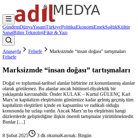
Gündem
Dünya
Yaşam
Türkiye
Politika
Ekonomi
Emek
Sağlık
Kültür
Sanat
Bilim Teknoloji
Fikir & Yazı
Anasayfa
Felsefe
Marksizmde “insan doğası” tartışmaları
Felsefe
Marksizmde “insan doğası” tartışmaları
Doğal ve toplumsal-tarihsel alanlar birbirine zıt konumlanmış alanlar
olarak görülemez. Bu alanlar ancak bütünsel-diyalektik bir
yaklaşımla kavranabilir. Önder KULAK – Kurtul GÜLENÇ Karl
Marx’ın kapitalizm eleştirisinin günümüze kadar gelmiş geçmiş tüm
kapitalizm eleştirileri içinde en kapsamlısı ve radikali olduğu
konusunda bir uzlaşı vardır. Ancak Marx’ın bu eleştirisini hangi
düzlemlerde geliştirdiğine ilişkin önemli tartışmalar yürütülmektedir.
Bunlar […]
8 Şubat 2025
3
dk okuma
Kaynak:
Birgün