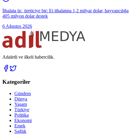
İthalata üç, üreticiye bir: Et ithalatına 1,2 milyar dolar, hayvancılığa
405 milyon dolar destek
6 Ağustos 2026
Adaletli ve ilkeli habercilik.
Kategoriler
Gündem
Dünya
Yaşam
Türkiye
Politika
Ekonomi
Emek
Sağlık