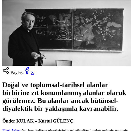
Paylaş:
X
Doğal ve toplumsal-tarihsel alanlar
birbirine zıt konumlanmış alanlar olarak
görülemez. Bu alanlar ancak bütünsel-
diyalektik bir yaklaşımla kavranabilir.
Önder KULAK – Kurtul GÜLENÇ
Karl Marx
’ın kapitalizm eleştirisinin günümüze kadar gelmiş geçmiş