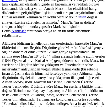
tüm kapitalizm eleştirileri içinde en kapsamlısı ve radikali olduğu
konusunda bir uzlaşı vardır. Ancak Marx’ın bu eleştirisini hangi
düzlemlerde geliştirdiğine ilişkin önemli tartışmalar yürütülmektedir.
Bunlar arasında kanımızca en köklü olanı Marx’ın
insan
doğası
1
anlayışı üzerine süregelen tartışmadır.
Marx’ta “insan doğası”
tartışması büyük oranda yapısalcı Marksist düşünür
Louis
Althusser
tarafından ortaya atılan bir iddia ekseninde
şekillenmiştir.
Althusser iddiasını temellendirirken eserlerinden hareketle Marx’ın
fikirlerini dönemselleştirir. Düşünüre göre Marx’ın felsefesi “genç ve
olgun” dönemler olmak üzere iki kategoriye ayrılmaktadır. Bu
ayrıma göre Marx’ın 1840-1844 yılları arasında kaleme aldığı eserler
(1844 Elyazmaları ve Kutsal Aile) genç dönem eserleridir. Marx, bu
eserlerinde Hegel’in idealist yaklaşımı ve Feuerbach’ın sahte
materyalizm anlayışından yoğun etkiler taşımaktadır (bu sebeple
insan doğasına dayalı hümanist felsefeye yakındır). Althusser için,
düşünürün, diyalektik materyalist yaklaşımını ilk açımladığı eseri
Alman İdeolojisi’dir. Marx’ın bu eserine, Feuerbach Üzerine
Tezler’i eşlik eder. Düşünüre göre Marx, bu eserlerle birlikte, insan
doğası fikrinden uzaklaşmaya başlamıştır. Althusser’in, bu iddiasını
desteklemek üzere kullandığı pasaj, Marx’ın Feuerbach Üzerine
Tezler’inin altıncısıdır. Tartışmalara konu olan altıncı tez şöyledir:
“Feuerbach dinsel özü, insan özüne indirger. Ama insan özü, tek tek