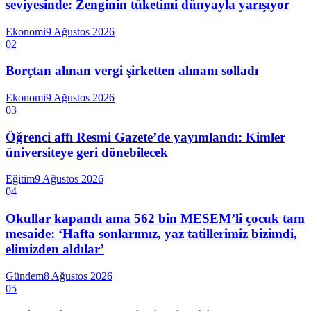
seviyesinde: Zenginin tüketimi dünyayla yarışıyor
Ekonomi
9 Ağustos 2026
02
Borçtan alınan vergi şirketten alınanı solladı
Ekonomi
9 Ağustos 2026
03
Öğrenci affı Resmi Gazete’de yayımlandı: Kimler
üniversiteye geri dönebilecek
Eğitim
9 Ağustos 2026
04
Okullar kapandı ama 562 bin MESEM’li çocuk tam
mesaide: ‘Hafta sonlarımız, yaz tatillerimiz bizimdi,
elimizden aldılar’
Gündem
8 Ağustos 2026
05