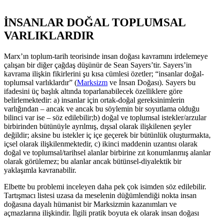
İNSANLAR DOĞAL TOPLUMSAL
VARLIKLARDIR
Marx’ın toplum-tarih teorisinde insan doğası kavramını irdelemeye
çalışan bir diğer çağdaş düşünür de Sean Sayers’tir. Sayers’in
kavrama ilişkin fikirlerini şu kısa cümlesi özetler; “insanlar doğal-
toplumsal varlıklardır” (
Marksizm
ve İnsan Doğası). Sayers bu
ifadesini üç başlık altında toparlanabilecek özelliklere göre
belirlemektedir: a) insanlar için ortak-doğal gereksinimlerin
varlığından – ancak ve ancak bu söylemin bir soyutlama olduğu
bilinci var ise – söz edilebilir;b) doğal ve toplumsal istekler/arzular
birbirinden bütünüyle ayrılmış, dışsal olarak ilişkilenen şeyler
değildir; aksine bu istekler iç içe geçerek bir bütünlük oluşturmakta,
içsel olarak ilişkilenmektedir, c) ikinci maddenin uzantısı olarak
doğal ve toplumsal/tarihsel alanlar birbirine zıt konumlanmış alanlar
olarak görülemez; bu alanlar ancak bütünsel-diyalektik bir
yaklaşımla kavranabilir.
Elbette bu problemi inceleyen daha pek çok isimden söz edilebilir.
Tartışmacı listesi uzasa da meselenin düğümlendiği nokta insan
doğasına dayalı hümanist bir Marksizmin kazanımları ve
açmazlarına ilişkindir. İlgili pratik boyuta ek olarak insan doğası